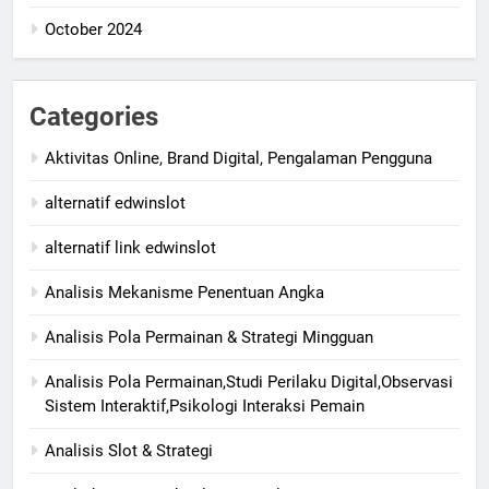
October 2024
Categories
Aktivitas Online, Brand Digital, Pengalaman Pengguna
alternatif edwinslot
alternatif link edwinslot
Analisis Mekanisme Penentuan Angka
Analisis Pola Permainan & Strategi Mingguan
Analisis Pola Permainan,Studi Perilaku Digital,Observasi
Sistem Interaktif,Psikologi Interaksi Pemain
Analisis Slot & Strategi