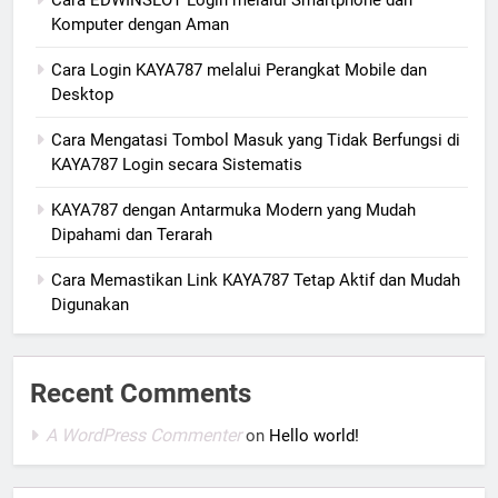
Cara EDWINSLOT Login melalui Smartphone dan
Komputer dengan Aman
Cara Login KAYA787 melalui Perangkat Mobile dan
Desktop
Cara Mengatasi Tombol Masuk yang Tidak Berfungsi di
KAYA787 Login secara Sistematis
KAYA787 dengan Antarmuka Modern yang Mudah
Dipahami dan Terarah
Cara Memastikan Link KAYA787 Tetap Aktif dan Mudah
Digunakan
Recent Comments
A WordPress Commenter
on
Hello world!