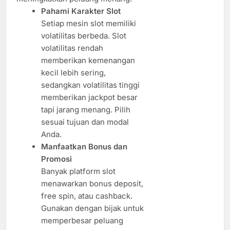
Pahami Karakter Slot
Setiap mesin slot memiliki
volatilitas berbeda. Slot
volatilitas rendah
memberikan kemenangan
kecil lebih sering,
sedangkan volatilitas tinggi
memberikan jackpot besar
tapi jarang menang. Pilih
sesuai tujuan dan modal
Anda.
Manfaatkan Bonus dan
Promosi
Banyak platform slot
menawarkan bonus deposit,
free spin, atau cashback.
Gunakan dengan bijak untuk
memperbesar peluang