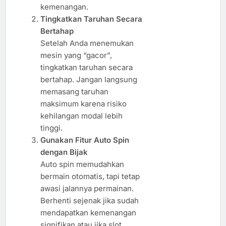
kemenangan.
Tingkatkan Taruhan Secara
Bertahap
Setelah Anda menemukan
mesin yang “gacor”,
tingkatkan taruhan secara
bertahap. Jangan langsung
memasang taruhan
maksimum karena risiko
kehilangan modal lebih
tinggi.
Gunakan Fitur Auto Spin
dengan Bijak
Auto spin memudahkan
bermain otomatis, tapi tetap
awasi jalannya permainan.
Berhenti sejenak jika sudah
mendapatkan kemenangan
signifikan atau jika slot