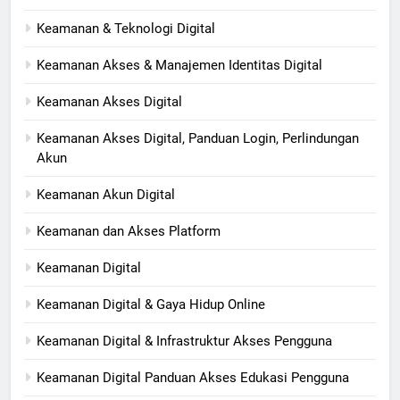
Keamanan & Teknologi Digital
Keamanan Akses & Manajemen Identitas Digital
Keamanan Akses Digital
Keamanan Akses Digital, Panduan Login, Perlindungan
Akun
Keamanan Akun Digital
Keamanan dan Akses Platform
Keamanan Digital
Keamanan Digital & Gaya Hidup Online
Keamanan Digital & Infrastruktur Akses Pengguna
Keamanan Digital Panduan Akses Edukasi Pengguna