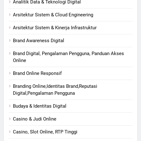
Analitik Data & Teknologi Digital
Arsitektur Sistem & Cloud Engineering
Arsitektur Sistem & Kinerja Infrastruktur
Brand Awareness Digital
Brand Digital, Pengalaman Pengguna, Panduan Akses
Online
Brand Online Responsif
Branding Online,Identitas Brand,Reputasi
Digital,Pengalaman Pengguna
Budaya & Identitas Digital
Casino & Judi Online
Casino, Slot Online, RTP Tinggi