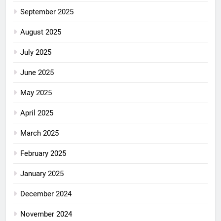
September 2025
August 2025
July 2025
June 2025
May 2025
April 2025
March 2025
February 2025
January 2025
December 2024
November 2024