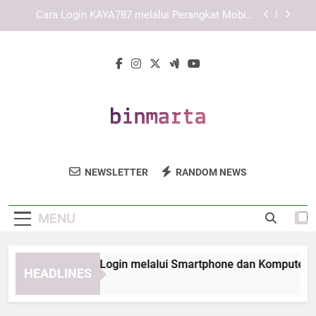
Skip
Cara Mengatasi Tombol Masuk yang Tidak
to
Berfungsi di KAYA787 Login secara Sistematis
content
KAYA787 dengan Antarmuka Modern yang Mudah
Dipahami dan Terarah
Cara EDWINSLOT Login melalui Smartphone dan
Komputer dengan Aman
Cara Login KAYA787 melalui Perangkat Mobile
dan Desktop
Cara Mengatasi Tombol Masuk yang Tidak
Berfungsi di KAYA787 Login secara Sistematis
Bin Marta
Dapatkan Layanan Penyimpanan Dan
KAYA787 dengan Antarmuka Modern yang Mudah
NEWSLETTER
RANDOM NEWS
Dipahami dan Terarah
Solusi Logistik Terbaik Dari Bin Marta.
Penyimpanan Yang Aman Dan Terpercaya.
MENU
ara EDWINSLOT Login melalui Smartphone dan Komputer den
HEADLINES
Weeks Ago