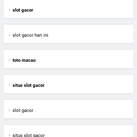
slot gacor
slot gacor hari ini
toto macau
situs slot gacor
slot gacor
situs slot gacor