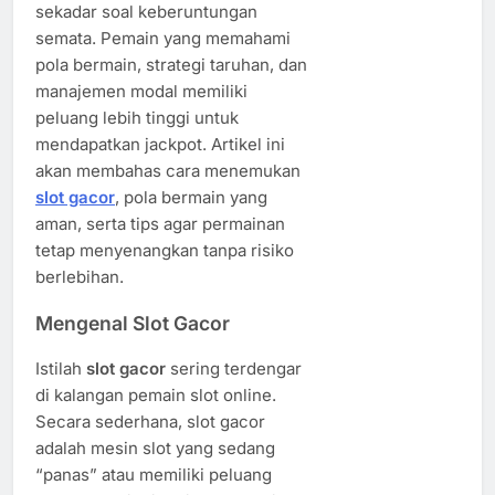
sekadar soal keberuntungan
semata. Pemain yang memahami
pola bermain, strategi taruhan, dan
manajemen modal memiliki
peluang lebih tinggi untuk
mendapatkan jackpot. Artikel ini
akan membahas cara menemukan
slot gacor
, pola bermain yang
aman, serta tips agar permainan
tetap menyenangkan tanpa risiko
berlebihan.
Mengenal Slot Gacor
Istilah
slot gacor
sering terdengar
di kalangan pemain slot online.
Secara sederhana, slot gacor
adalah mesin slot yang sedang
“panas” atau memiliki peluang