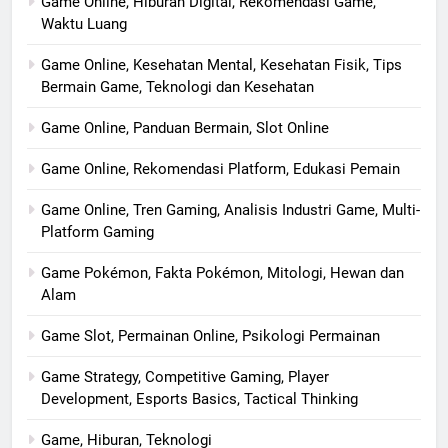
Game Online, Hiburan Digital, Rekomendasi Game,
Waktu Luang
Game Online, Kesehatan Mental, Kesehatan Fisik, Tips
Bermain Game, Teknologi dan Kesehatan
Game Online, Panduan Bermain, Slot Online
Game Online, Rekomendasi Platform, Edukasi Pemain
Game Online, Tren Gaming, Analisis Industri Game, Multi-
Platform Gaming
Game Pokémon, Fakta Pokémon, Mitologi, Hewan dan
Alam
Game Slot, Permainan Online, Psikologi Permainan
Game Strategy, Competitive Gaming, Player
Development, Esports Basics, Tactical Thinking
Game, Hiburan, Teknologi