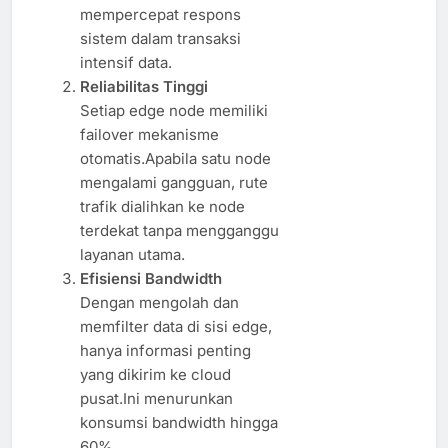
mempercepat respons
sistem dalam transaksi
intensif data.
Reliabilitas Tinggi
Setiap edge node memiliki
failover mekanisme
otomatis.Apabila satu node
mengalami gangguan, rute
trafik dialihkan ke node
terdekat tanpa mengganggu
layanan utama.
Efisiensi Bandwidth
Dengan mengolah dan
memfilter data di sisi edge,
hanya informasi penting
yang dikirim ke cloud
pusat.Ini menurunkan
konsumsi bandwidth hingga
60%.