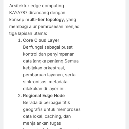
Arsitektur edge computing
KAYA787 dirancang dengan
konsep
multi-tier topology
, yang
membagi alur pemrosesan menjadi
tiga lapisan utama:
Core Cloud Layer
Berfungsi sebagai pusat
kontrol dan penyimpanan
data jangka panjang.Semua
kebijakan orkestrasi,
pembaruan layanan, serta
sinkronisasi metadata
dilakukan di layer ini.
Regional Edge Node
Berada di berbagai titik
geografis untuk memproses
data lokal, caching, dan
menjalankan tugas