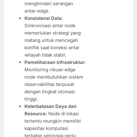
menghindari serangan
antar-edge.
Konsistensi Data:
Sinkronisasi antar node
memerlukan strategi yang
matang untuk mencegah
konflik saat koneksi antar
wilayah tidak stabil.
Pemeliharaan Infrastruktur:
Monitoring ribuan edge
node membutuhkan sistem
observabilitas terpusat
dengan tingkat otomasi
tinggi.
Keterbatasan Daya dan
Resource:
Node di lokasi
tertentu mungkin memiliki
kapasitas komputasi
terbatas sehingga perlu