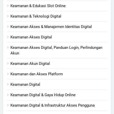
Keamanan & Edukasi Slot Online
Keamanan & Teknologi Digital
Keamanan Akses & Manajemen Identitas Digital
Keamanan Akses Digital
Keamanan Akses Digital, Panduan Login, Perlindungan
Akun
Keamanan Akun Digital
Keamanan dan Akses Platform
Keamanan Digital
Keamanan Digital & Gaya Hidup Online
Keamanan Digital & Infrastruktur Akses Pengguna