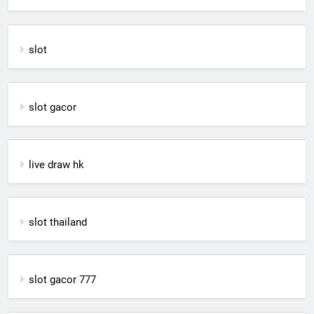
slot
slot gacor
live draw hk
slot thailand
slot gacor 777