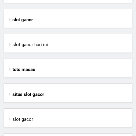
slot gacor
slot gacor hari ini
toto macau
situs slot gacor
slot gacor