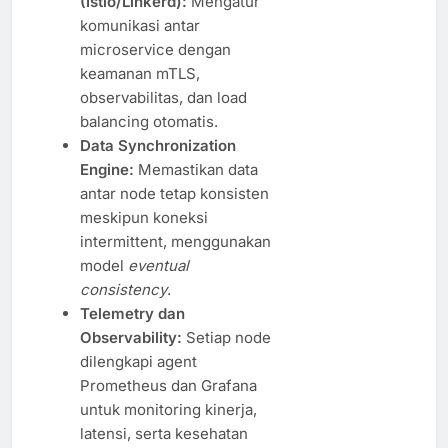
(Istio/Linkerd):
Mengatur
komunikasi antar
microservice dengan
keamanan mTLS,
observabilitas, dan load
balancing otomatis.
Data Synchronization
Engine:
Memastikan data
antar node tetap konsisten
meskipun koneksi
intermittent, menggunakan
model
eventual
consistency
.
Telemetry dan
Observability:
Setiap node
dilengkapi agent
Prometheus dan Grafana
untuk monitoring kinerja,
latensi, serta kesehatan