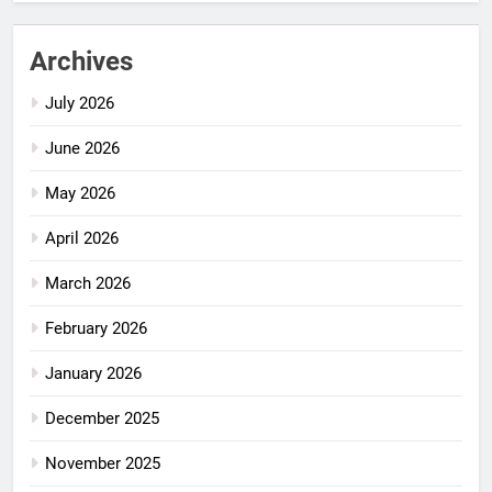
Archives
July 2026
June 2026
May 2026
April 2026
March 2026
February 2026
January 2026
December 2025
November 2025