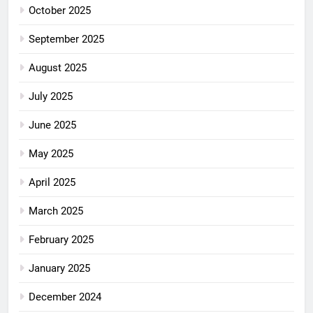
October 2025
September 2025
August 2025
July 2025
June 2025
May 2025
April 2025
March 2025
February 2025
January 2025
December 2024