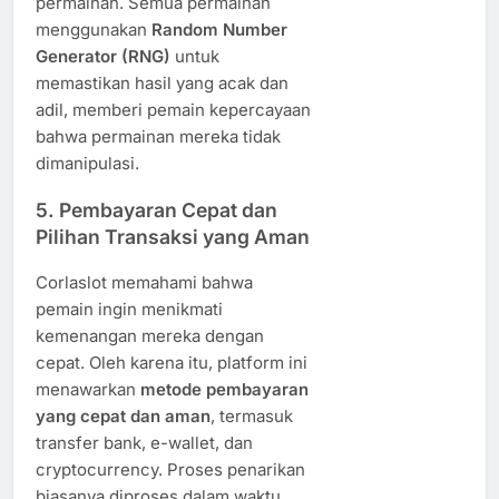
permainan. Semua permainan
menggunakan
Random Number
Generator (RNG)
untuk
memastikan hasil yang acak dan
adil, memberi pemain kepercayaan
bahwa permainan mereka tidak
dimanipulasi.
5.
Pembayaran Cepat dan
Pilihan Transaksi yang Aman
Corlaslot memahami bahwa
pemain ingin menikmati
kemenangan mereka dengan
cepat. Oleh karena itu, platform ini
menawarkan
metode pembayaran
yang cepat dan aman
, termasuk
transfer bank, e-wallet, dan
cryptocurrency. Proses penarikan
biasanya diproses dalam waktu