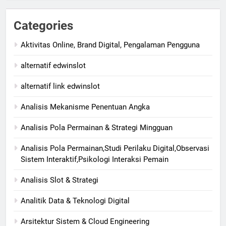
Categories
Aktivitas Online, Brand Digital, Pengalaman Pengguna
alternatif edwinslot
alternatif link edwinslot
Analisis Mekanisme Penentuan Angka
Analisis Pola Permainan & Strategi Mingguan
Analisis Pola Permainan,Studi Perilaku Digital,Observasi
Sistem Interaktif,Psikologi Interaksi Pemain
Analisis Slot & Strategi
Analitik Data & Teknologi Digital
Arsitektur Sistem & Cloud Engineering