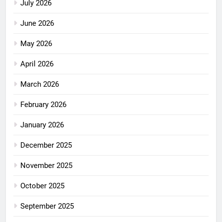
July 2026
June 2026
May 2026
April 2026
March 2026
February 2026
January 2026
December 2025
November 2025
October 2025
September 2025