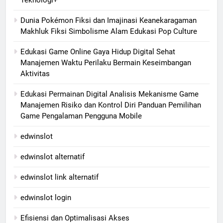
Teknologi+
Dunia Pokémon Fiksi dan Imajinasi Keanekaragaman
Makhluk Fiksi Simbolisme Alam Edukasi Pop Culture
Edukasi Game Online Gaya Hidup Digital Sehat
Manajemen Waktu Perilaku Bermain Keseimbangan
Aktivitas
Edukasi Permainan Digital Analisis Mekanisme Game
Manajemen Risiko dan Kontrol Diri Panduan Pemilihan
Game Pengalaman Pengguna Mobile
edwinslot
edwinslot alternatif
edwinslot link alternatif
edwinslot login
Efisiensi dan Optimalisasi Akses