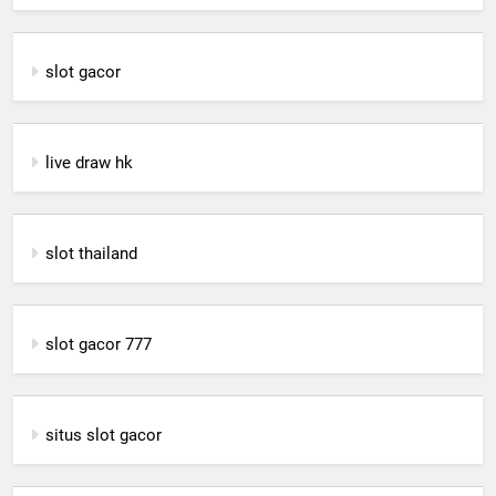
slot gacor
live draw hk
slot thailand
slot gacor 777
situs slot gacor