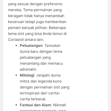
yang sesuai dengan preferensi
mereka. Tema permainan yang
beragam tidak hanya menambah
keseruan tetapi juga memberikan
pemain banyak pilihan. Beberapa
tema slot yang bisa Anda temui di
Corlaslot antara lain:
Petualangan
: Temukan
dunia baru dengan tema
petualangan yang
menantang dan memacu
adrenalin.
Mitologi
: Jelajahi dunia
mitos dan legenda kuno
dengan permainan slot yang
terinspirasi dari cerita-
cerita terkenal.
Fantasi dan Alam
: Nikmati
pengalaman bermain yang