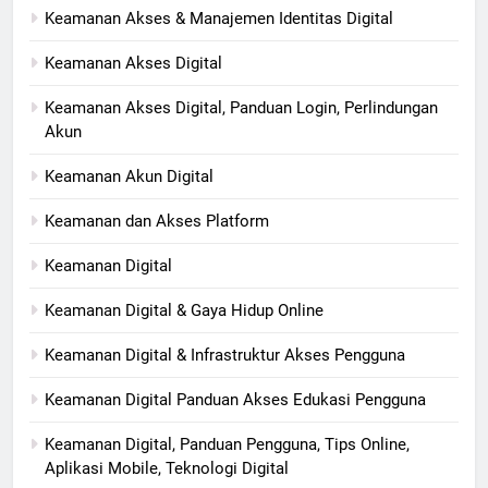
Keamanan Akses & Manajemen Identitas Digital
Keamanan Akses Digital
Keamanan Akses Digital, Panduan Login, Perlindungan
Akun
Keamanan Akun Digital
Keamanan dan Akses Platform
Keamanan Digital
Keamanan Digital & Gaya Hidup Online
Keamanan Digital & Infrastruktur Akses Pengguna
Keamanan Digital Panduan Akses Edukasi Pengguna
Keamanan Digital, Panduan Pengguna, Tips Online,
Aplikasi Mobile, Teknologi Digital