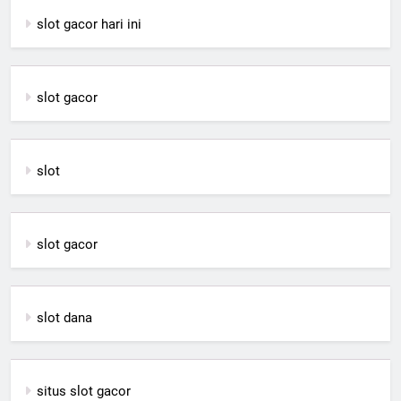
slot gacor hari ini
slot gacor
slot
slot gacor
slot dana
situs slot gacor