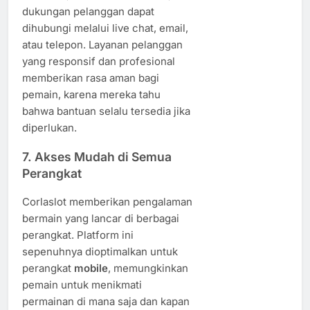
dukungan pelanggan dapat
dihubungi melalui live chat, email,
atau telepon. Layanan pelanggan
yang responsif dan profesional
memberikan rasa aman bagi
pemain, karena mereka tahu
bahwa bantuan selalu tersedia jika
diperlukan.
7.
Akses Mudah di Semua
Perangkat
Corlaslot memberikan pengalaman
bermain yang lancar di berbagai
perangkat. Platform ini
sepenuhnya dioptimalkan untuk
perangkat
mobile
, memungkinkan
pemain untuk menikmati
permainan di mana saja dan kapan