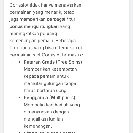
Corlaslot tidak hanya menawarkan
permainan yang menarik, tetapi
juga memberikan berbagai fitur
bonus menguntungkan
yang
meningkatkan peluang
kemenangan pemain. Beberapa
fitur bonus yang bisa ditemukan di
permainan slot Corlaslot termasuk:
Putaran Gratis (Free Spins)
:
Memberikan kesempatan
kepada pemain untuk
memutar gulungan tanpa
harus bertaruh uang.
Pengganda (Multipliers)
:
Meningkatkan hadiah yang
dimenangkan dengan
mengalikan jumlah
kemenangan.