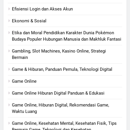
Efisiensi Login dan Akses Akun
Ekonomi & Sosial
Etika dan Moral Pendidikan Karakter Dunia Pokémon
Budaya Populer Hubungan Manusia dan Makhluk Fantasi
Gambling, Slot Machines, Kasino Online, Strategi
Bermain
Game & Hiburan, Panduan Pemula, Teknologi Digital
Game Online
Game Online Hiburan Digital Panduan & Edukasi
Game Online, Hiburan Digital, Rekomendasi Game,
Waktu Luang
Game Online, Kesehatan Mental, Kesehatan Fisik, Tips
Bermain Game, Teknologi dan Kesehatan