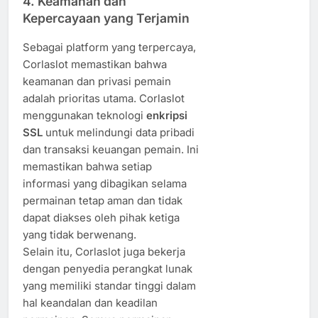
4.
Keamanan dan
Kepercayaan yang Terjamin
Sebagai platform yang terpercaya,
Corlaslot memastikan bahwa
keamanan dan privasi pemain
adalah prioritas utama. Corlaslot
menggunakan teknologi
enkripsi
SSL
untuk melindungi data pribadi
dan transaksi keuangan pemain. Ini
memastikan bahwa setiap
informasi yang dibagikan selama
permainan tetap aman dan tidak
dapat diakses oleh pihak ketiga
yang tidak berwenang.
Selain itu, Corlaslot juga bekerja
dengan penyedia perangkat lunak
yang memiliki standar tinggi dalam
hal keandalan dan keadilan