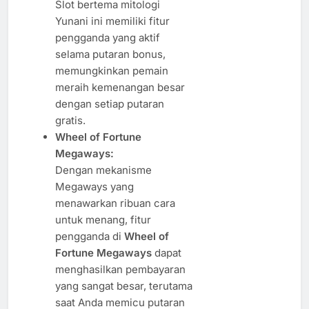
Slot bertema mitologi
Yunani ini memiliki fitur
pengganda yang aktif
selama putaran bonus,
memungkinkan pemain
meraih kemenangan besar
dengan setiap putaran
gratis.
Wheel of Fortune
Megaways:
Dengan mekanisme
Megaways yang
menawarkan ribuan cara
untuk menang, fitur
pengganda di
Wheel of
Fortune Megaways
dapat
menghasilkan pembayaran
yang sangat besar, terutama
saat Anda memicu putaran