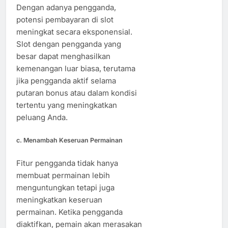
Dengan adanya pengganda,
potensi pembayaran di slot
meningkat secara eksponensial.
Slot dengan pengganda yang
besar dapat menghasilkan
kemenangan luar biasa, terutama
jika pengganda aktif selama
putaran bonus atau dalam kondisi
tertentu yang meningkatkan
peluang Anda.
c. Menambah Keseruan Permainan
Fitur pengganda tidak hanya
membuat permainan lebih
menguntungkan tetapi juga
meningkatkan keseruan
permainan. Ketika pengganda
diaktifkan, pemain akan merasakan