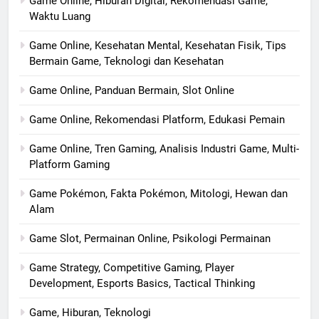
Game Online, Hiburan Digital, Rekomendasi Game,
Waktu Luang
Game Online, Kesehatan Mental, Kesehatan Fisik, Tips
Bermain Game, Teknologi dan Kesehatan
Game Online, Panduan Bermain, Slot Online
Game Online, Rekomendasi Platform, Edukasi Pemain
Game Online, Tren Gaming, Analisis Industri Game, Multi-
Platform Gaming
Game Pokémon, Fakta Pokémon, Mitologi, Hewan dan
Alam
Game Slot, Permainan Online, Psikologi Permainan
Game Strategy, Competitive Gaming, Player
Development, Esports Basics, Tactical Thinking
Game, Hiburan, Teknologi