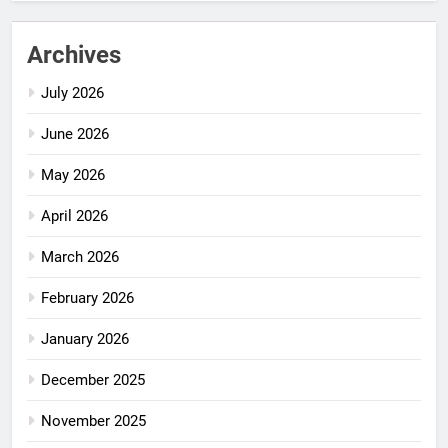
Archives
July 2026
June 2026
May 2026
April 2026
March 2026
February 2026
January 2026
December 2025
November 2025