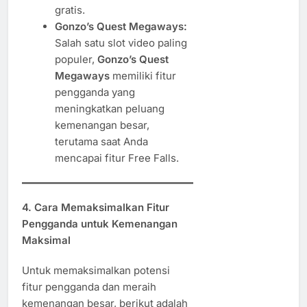
gratis.
Gonzo’s Quest Megaways:
Salah satu slot video paling
populer,
Gonzo’s Quest
Megaways
memiliki fitur
pengganda yang
meningkatkan peluang
kemenangan besar,
terutama saat Anda
mencapai fitur Free Falls.
4. Cara Memaksimalkan Fitur
Pengganda untuk Kemenangan
Maksimal
Untuk memaksimalkan potensi
fitur pengganda dan meraih
kemenangan besar, berikut adalah