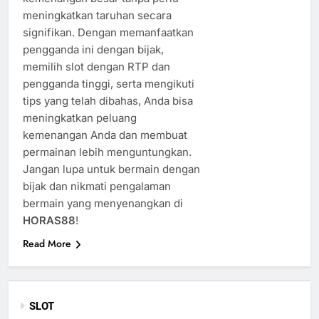
meningkatkan taruhan secara
signifikan. Dengan memanfaatkan
pengganda ini dengan bijak,
memilih slot dengan RTP dan
pengganda tinggi, serta mengikuti
tips yang telah dibahas, Anda bisa
meningkatkan peluang
kemenangan Anda dan membuat
permainan lebih menguntungkan.
Jangan lupa untuk bermain dengan
bijak dan nikmati pengalaman
bermain yang menyenangkan di
HORAS88
!
Read More
SLOT