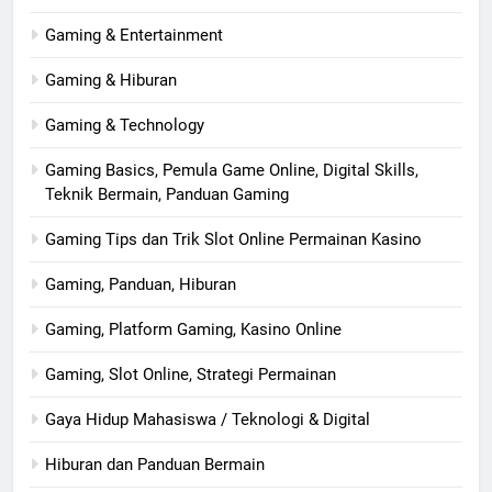
Gaming & Entertainment
Gaming & Hiburan
Gaming & Technology
Gaming Basics, Pemula Game Online, Digital Skills,
Teknik Bermain, Panduan Gaming
Gaming Tips dan Trik Slot Online Permainan Kasino
Gaming, Panduan, Hiburan
Gaming, Platform Gaming, Kasino Online
Gaming, Slot Online, Strategi Permainan
Gaya Hidup Mahasiswa / Teknologi & Digital
Hiburan dan Panduan Bermain