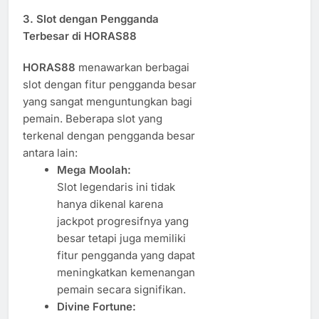
3. Slot dengan Pengganda
Terbesar di HORAS88
HORAS88
menawarkan berbagai
slot dengan fitur pengganda besar
yang sangat menguntungkan bagi
pemain. Beberapa slot yang
terkenal dengan pengganda besar
antara lain:
Mega Moolah:
Slot legendaris ini tidak
hanya dikenal karena
jackpot progresifnya yang
besar tetapi juga memiliki
fitur pengganda yang dapat
meningkatkan kemenangan
pemain secara signifikan.
Divine Fortune: