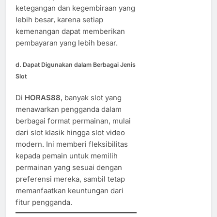
ketegangan dan kegembiraan yang
lebih besar, karena setiap
kemenangan dapat memberikan
pembayaran yang lebih besar.
d. Dapat Digunakan dalam Berbagai Jenis
Slot
Di
HORAS88
, banyak slot yang
menawarkan pengganda dalam
berbagai format permainan, mulai
dari slot klasik hingga slot video
modern. Ini memberi fleksibilitas
kepada pemain untuk memilih
permainan yang sesuai dengan
preferensi mereka, sambil tetap
memanfaatkan keuntungan dari
fitur pengganda.