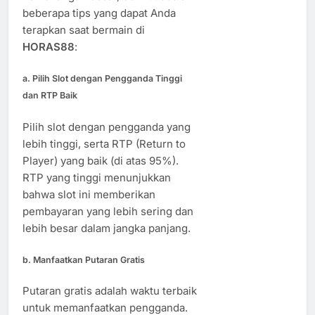
beberapa tips yang dapat Anda
terapkan saat bermain di
HORAS88
:
a. Pilih Slot dengan Pengganda Tinggi
dan RTP Baik
Pilih slot dengan pengganda yang
lebih tinggi, serta RTP (Return to
Player) yang baik (di atas 95%).
RTP yang tinggi menunjukkan
bahwa slot ini memberikan
pembayaran yang lebih sering dan
lebih besar dalam jangka panjang.
b. Manfaatkan Putaran Gratis
Putaran gratis adalah waktu terbaik
untuk memanfaatkan pengganda.