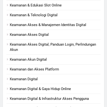
Keamanan & Edukasi Slot Online
Keamanan & Teknologi Digital
Keamanan Akses & Manajemen Identitas Digital
Keamanan Akses Digital
Keamanan Akses Digital, Panduan Login, Perlindungan
Akun
Keamanan Akun Digital
Keamanan dan Akses Platform
Keamanan Digital
Keamanan Digital & Gaya Hidup Online
Keamanan Digital & Infrastruktur Akses Pengguna