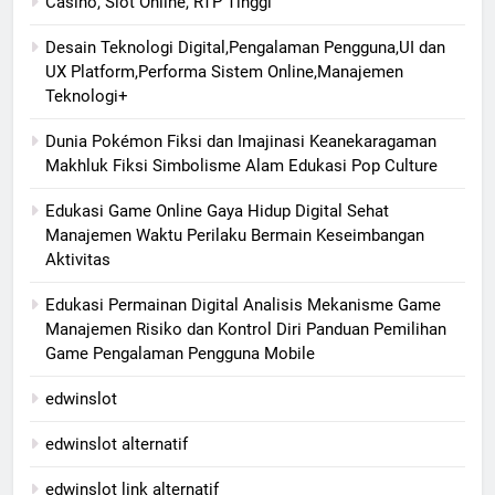
Casino, Slot Online, RTP Tinggi
Desain Teknologi Digital,Pengalaman Pengguna,UI dan
UX Platform,Performa Sistem Online,Manajemen
Teknologi+
Dunia Pokémon Fiksi dan Imajinasi Keanekaragaman
Makhluk Fiksi Simbolisme Alam Edukasi Pop Culture
Edukasi Game Online Gaya Hidup Digital Sehat
Manajemen Waktu Perilaku Bermain Keseimbangan
Aktivitas
Edukasi Permainan Digital Analisis Mekanisme Game
Manajemen Risiko dan Kontrol Diri Panduan Pemilihan
Game Pengalaman Pengguna Mobile
edwinslot
edwinslot alternatif
edwinslot link alternatif