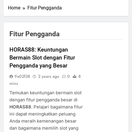
Home
Fitur Pengganda
Fitur Pengganda
HORAS88: Keuntungan
Bermain Slot dengan Fitur
Pengganda yang Besar
9a02f38
2 years ago
0
8
mins
Temukan keuntungan bermain slot
dengan fitur pengganda besar di
HORAS88
. Pelajari bagaimana fitur
ini dapat meningkatkan peluang
Anda meraih kemenangan besar
dan bagaimana memilih slot yang