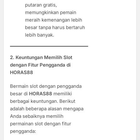
putaran gratis,
memungkinkan pemain
meraih kemenangan lebih
besar tanpa harus bertaruh
lebih banyak.
2. Keuntungan Memilih Slot
dengan Fitur Pengganda di
HORAS88
Bermain slot dengan pengganda
besar di
HORAS88
memiliki
berbagai keuntungan. Berikut
adalah beberapa alasan mengapa
Anda sebaiknya memilih
permainan slot dengan fitur
pengganda: