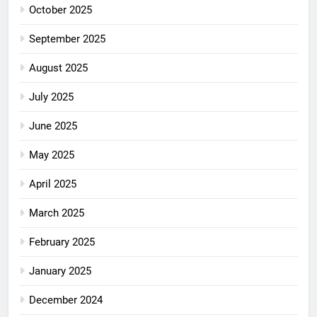
October 2025
September 2025
August 2025
July 2025
June 2025
May 2025
April 2025
March 2025
February 2025
January 2025
December 2024