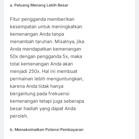
a. Peluang Menang Lebih Besar
Fitur pengganda memberikan
kesempatan untuk meningkatkan
kemenangan Anda tanpa
menambah taruhan. Misalnya, jika
Anda mendapatkan kemenangan
50x dengan pengganda 5x, maka
total kemenangan Anda akan
menjadi 250x. Hal ini membuat
permainan lebih menguntungkan,
karena Anda tidak hanya
bergantung pada frekuensi
kemenangan tetapi juga seberapa
besar hadiah yang dapat Anda
peroleh.
b. Memaksimalkan Potensi Pembayaran