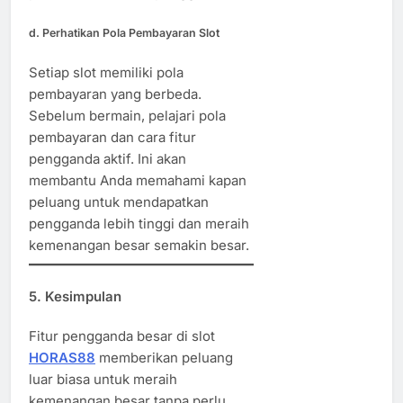
d. Perhatikan Pola Pembayaran Slot
Setiap slot memiliki pola
pembayaran yang berbeda.
Sebelum bermain, pelajari pola
pembayaran dan cara fitur
pengganda aktif. Ini akan
membantu Anda memahami kapan
peluang untuk mendapatkan
pengganda lebih tinggi dan meraih
kemenangan besar semakin besar.
5. Kesimpulan
Fitur pengganda besar di slot
HORAS88
memberikan peluang
luar biasa untuk meraih
kemenangan besar tanpa perlu