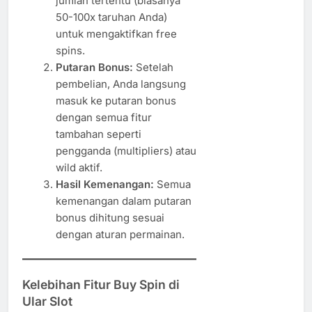
jumlah tertentu (biasanya
50-100x taruhan Anda)
untuk mengaktifkan free
spins.
Putaran Bonus:
Setelah
pembelian, Anda langsung
masuk ke putaran bonus
dengan semua fitur
tambahan seperti
pengganda (multipliers) atau
wild aktif.
Hasil Kemenangan:
Semua
kemenangan dalam putaran
bonus dihitung sesuai
dengan aturan permainan.
Kelebihan Fitur Buy Spin di
Ular Slot