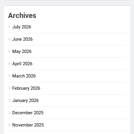
Archives
July 2026
June 2026
May 2026
April 2026
March 2026
February 2026
January 2026
December 2025
November 2025