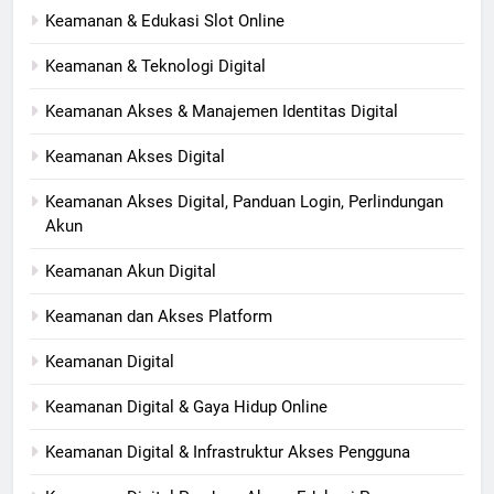
Keamanan & Edukasi Slot Online
Keamanan & Teknologi Digital
Keamanan Akses & Manajemen Identitas Digital
Keamanan Akses Digital
Keamanan Akses Digital, Panduan Login, Perlindungan
Akun
Keamanan Akun Digital
Keamanan dan Akses Platform
Keamanan Digital
Keamanan Digital & Gaya Hidup Online
Keamanan Digital & Infrastruktur Akses Pengguna