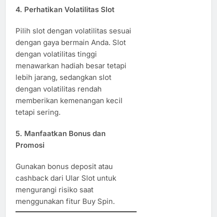
4. Perhatikan Volatilitas Slot
Pilih slot dengan volatilitas sesuai
dengan gaya bermain Anda. Slot
dengan volatilitas tinggi
menawarkan hadiah besar tetapi
lebih jarang, sedangkan slot
dengan volatilitas rendah
memberikan kemenangan kecil
tetapi sering.
5. Manfaatkan Bonus dan
Promosi
Gunakan bonus deposit atau
cashback dari Ular Slot untuk
mengurangi risiko saat
menggunakan fitur Buy Spin.