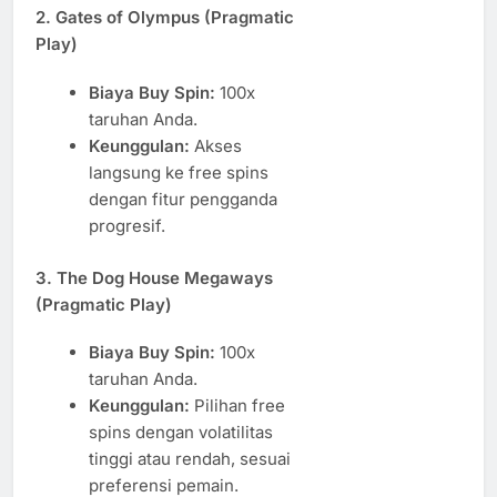
2. Gates of Olympus (Pragmatic
Play)
Biaya Buy Spin:
100x
taruhan Anda.
Keunggulan:
Akses
langsung ke free spins
dengan fitur pengganda
progresif.
3. The Dog House Megaways
(Pragmatic Play)
Biaya Buy Spin:
100x
taruhan Anda.
Keunggulan:
Pilihan free
spins dengan volatilitas
tinggi atau rendah, sesuai
preferensi pemain.