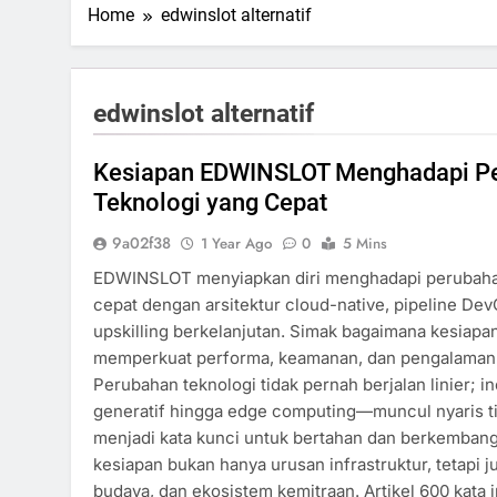
Home
edwinslot alternatif
edwinslot alternatif
Kesiapan EDWINSLOT Menghadapi P
Teknologi yang Cepat
9a02f38
1 Year Ago
0
5 Mins
EDWINSLOT menyiapkan diri menghadapi perubaha
cepat dengan arsitektur cloud-native, pipeline De
upskilling berkelanjutan. Simak bagaimana kesiapa
memperkuat performa, keamanan, dan pengalama
Perubahan teknologi tidak pernah berjalan linier; i
generatif hingga edge computing—muncul nyaris ti
menjadi kata kunci untuk bertahan dan berkembang
kesiapan bukan hanya urusan infrastruktur, tetapi
budaya, dan ekosistem kemitraan. Artikel 600 kata