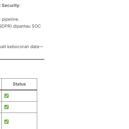
t Security
:
 pipeline.
 GDPR) dipantau SOC
erkait kebocoran data—
Status