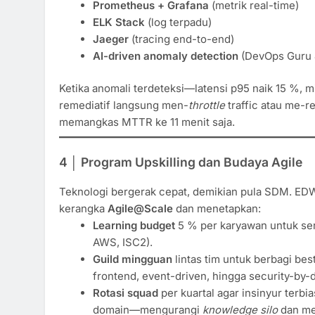
Prometheus + Grafana
(metrik real-time)
ELK Stack
(log terpadu)
Jaeger
(tracing end-to-end)
AI-driven anomaly detection
(DevOps Guru 
Ketika anomali terdeteksi—latensi p95 naik 15 %, 
remediatif langsung men-
throttle
traffic atau me-r
memangkas MTTR ke 11 menit saja.
4 │ Program Upskilling dan Budaya Agile
Teknologi bergerak cepat, demikian pula SDM. 
kerangka
Agile@Scale
dan menetapkan:
Learning budget
5 % per karyawan untuk sert
AWS, ISC2).
Guild mingguan
lintas tim untuk berbagi bes
frontend, event-driven, hingga security-by-
Rotasi squad
per kuartal agar insinyur terbi
domain—mengurangi
knowledge silo
dan men