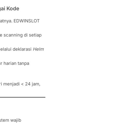
gai Kode
epatnya. EDWINSLOT
e scanning di setiap
lalui deklarasi
Helm
ur harian tanpa
i menjadi < 24 jam,
stem wajib