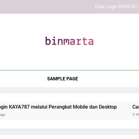
Cara Login KAYA787 
Cara Mengatasi Tombol Masuk yang Tidak Berfungs
KAYA787 dengan Antarmuka Mode
Cara EDWINSLOT Login melalui S
 Marta
Cara Login KAYA787 
Layanan Penyimpanan Dan Solusi Logistik Terbaik Dari Bin M
Cara Mengatasi Tombol Masuk yang Tidak Berfungs
SAMPLE PAGE
KAYA787 dengan Antarmuka Mode
787 melalui Perangkat Mobile dan Desktop
Cara Mengat
3 Weeks Ago