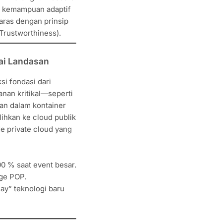
kemampuan adaptif
aras dengan prinsip
 Trustworthiness).
gai Landasan
i fondasi dari
anan kritikal—seperti
an dalam kontainer
lihkan ke cloud publik
e private cloud yang
0 % saat event besar.
dge POP.
y” teknologi baru