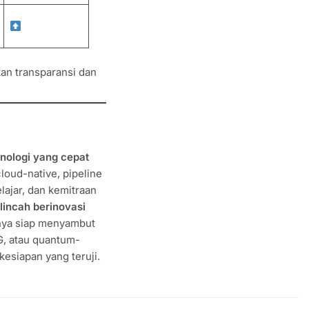
kan transparansi dan
ologi yang cepat
cloud-native, pipeline
lajar, dan kemitraan
lincah berinovasi
nya siap menyambut
G, atau quantum-
esiapan yang teruji.