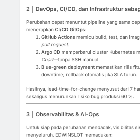
2 │ DevOps, CI/CD, dan Infrastruktur seba
Perubahan cepat menuntut pipeline yang sama c
menerapkan
CI/CD GitOps
:
GitHub Actions
memicu build, test, dan imag
pull request
.
Argo CD
memperbarui cluster Kubernetes me
Chart
—tanpa SSH manual.
Blue-green deployment
memastikan rilis fit
downtime; rollback otomatis jika SLA turun.
Hasilnya, lead-time-for-change menyusut dari 7 har
sekaligus menurunkan risiko bug produksi 60 %.
3 │ Observabilitas & AI-Ops
Untuk siap pada perubahan mendadak, visibilitas si
menyeluruh. EDWINSLOT memadukan: