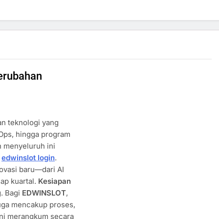
erubahan
n teknologi yang
vOps, hingga program
n menyeluruh ini
n
edwinslot login
.
novasi baru—dari AI
ap kuartal.
Kesiapan
. Bagi
EDWINSLOT
,
 juga mencakup proses,
 ini merangkum secara