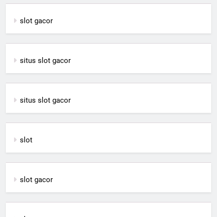
slot gacor
situs slot gacor
situs slot gacor
slot
slot gacor