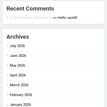
Recent Comments
A WordPress Commenter
on
Hello world!
Archives
July 2026
June 2026
May 2026
April 2026
March 2026
February 2026
January 2026