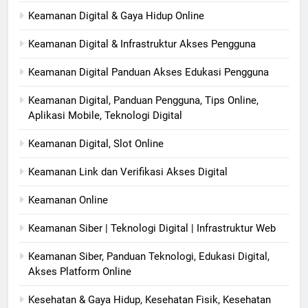
Keamanan Digital & Gaya Hidup Online
Keamanan Digital & Infrastruktur Akses Pengguna
Keamanan Digital Panduan Akses Edukasi Pengguna
Keamanan Digital, Panduan Pengguna, Tips Online,
Aplikasi Mobile, Teknologi Digital
Keamanan Digital, Slot Online
Keamanan Link dan Verifikasi Akses Digital
Keamanan Online
Keamanan Siber | Teknologi Digital | Infrastruktur Web
Keamanan Siber, Panduan Teknologi, Edukasi Digital,
Akses Platform Online
Kesehatan & Gaya Hidup, Kesehatan Fisik, Kesehatan