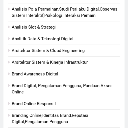
Analisis Pola Permainan,Studi Perilaku Digital,Observasi
Sistem Interaktif,Psikologi Interaksi Pemain
Analisis Slot & Strategi
Analitik Data & Teknologi Digital
Arsitektur Sistem & Cloud Engineering
Arsitektur Sistem & Kinerja Infrastruktur
Brand Awareness Digital
Brand Digital, Pengalaman Pengguna, Panduan Akses
Online
Brand Online Responsif
Branding Online,Identitas Brand,Reputasi
Digital,Pengalaman Pengguna