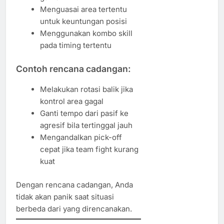
Menguasai area tertentu
untuk keuntungan posisi
Menggunakan kombo skill
pada timing tertentu
Contoh rencana cadangan:
Melakukan rotasi balik jika
kontrol area gagal
Ganti tempo dari pasif ke
agresif bila tertinggal jauh
Mengandalkan pick-off
cepat jika team fight kurang
kuat
Dengan rencana cadangan, Anda
tidak akan panik saat situasi
berbeda dari yang direncanakan.