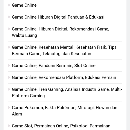
Game Online
Game Online Hiburan Digital Panduan & Edukasi
Game Online, Hiburan Digital, Rekomendasi Game,
Waktu Luang
Game Online, Kesehatan Mental, Kesehatan Fisik, Tips
Bermain Game, Teknologi dan Kesehatan
Game Online, Panduan Bermain, Slot Online
Game Online, Rekomendasi Platform, Edukasi Pemain
Game Online, Tren Gaming, Analisis Industri Game, Multi-
Platform Gaming
Game Pokémon, Fakta Pokémon, Mitologi, Hewan dan
Alam
Game Slot, Permainan Online, Psikologi Permainan