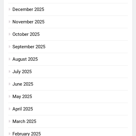
December 2025
November 2025
October 2025
September 2025
August 2025
July 2025
June 2025
May 2025
April 2025
March 2025
February 2025