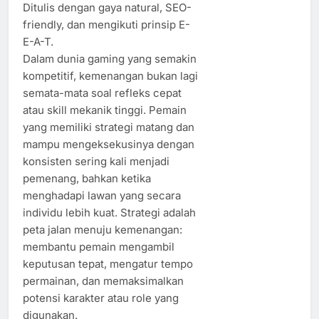
Ditulis dengan gaya natural, SEO-
friendly, dan mengikuti prinsip E-
E-A-T.
Dalam dunia gaming yang semakin
kompetitif, kemenangan bukan lagi
semata-mata soal refleks cepat
atau skill mekanik tinggi. Pemain
yang memiliki strategi matang dan
mampu mengeksekusinya dengan
konsisten sering kali menjadi
pemenang, bahkan ketika
menghadapi lawan yang secara
individu lebih kuat. Strategi adalah
peta jalan menuju kemenangan:
membantu pemain mengambil
keputusan tepat, mengatur tempo
permainan, dan memaksimalkan
potensi karakter atau role yang
digunakan.