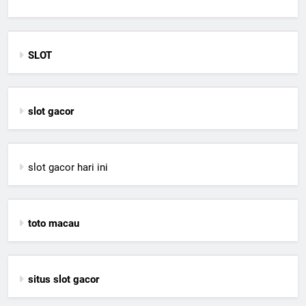
SLOT
slot gacor
slot gacor hari ini
toto macau
situs slot gacor