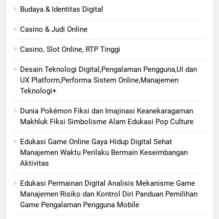
Budaya & Identitas Digital
Casino & Judi Online
Casino, Slot Online, RTP Tinggi
Desain Teknologi Digital,Pengalaman Pengguna,UI dan
UX Platform,Performa Sistem Online,Manajemen
Teknologi+
Dunia Pokémon Fiksi dan Imajinasi Keanekaragaman
Makhluk Fiksi Simbolisme Alam Edukasi Pop Culture
Edukasi Game Online Gaya Hidup Digital Sehat
Manajemen Waktu Perilaku Bermain Keseimbangan
Aktivitas
Edukasi Permainan Digital Analisis Mekanisme Game
Manajemen Risiko dan Kontrol Diri Panduan Pemilihan
Game Pengalaman Pengguna Mobile