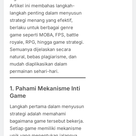
Artikel ini membahas langkah-
langkah penting dalam menyusun
strategi menang yang efektif,
berlaku untuk berbagai genre
game seperti MOBA, FPS, battle
royale, RPG, hingga game strategi.
Semuanya dijelaskan secara
natural, bebas plagiarisme, dan
mudah diaplikasikan dalam
permainan sehari-hari.
1. Pahami Mekanisme Inti
Game
Langkah pertama dalam menyusun
strategi adalah memahami
bagaimana game tersebut bekerja.
Setiap game memiliki mekanisme
unik yang menentukan jalannya