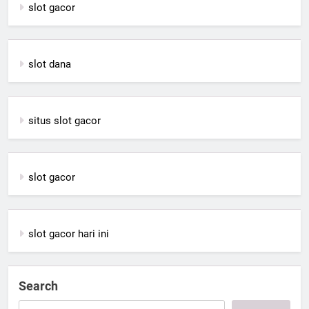
slot gacor
slot dana
situs slot gacor
slot gacor
slot gacor hari ini
Search