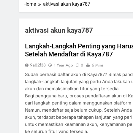
Home
aktivasi akun kaya787
aktivasi akun kaya787
Langkah-Langkah Penting yang Harus
Setelah Mendaftar di Kaya787
9a02f38
1 Year Ago
0
6 Mins
Sudah berhasil daftar akun di Kaya787? Simak pan
langkah-langkah lanjutan yang perlu Anda lakuka
akun dan memaksimalkan fitur yang tersedia.
Bagi pengguna baru, proses pendaftaran akun di K
dari langkah penting dalam menggunakan platform 
Namun, mendaftar saja belum cukup. Setelah Anda
akun, terdapat beberapa tahapan lanjutan yang perl
untuk memastikan keamanan akun, kenyamanan pe
ke seluruh fitur yang tersedia.