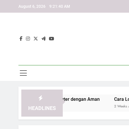
Skip
August 6, 2026
9:21:41 AM
to
content
Bin
Dapatkan 
tphone dan Komputer dengan Aman
Cara Login KAYA787
2 Weeks Ago
HEADLINES