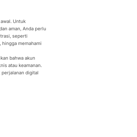
 awal. Untuk
dan aman, Anda perlu
rasi, seperti
un, hingga memahami
ikan bahwa akun
knis atau keamanan.
perjalanan digital