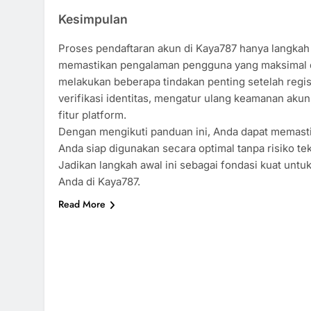
Kesimpulan
Proses pendaftaran akun di Kaya787 hanya langkah
memastikan pengalaman pengguna yang maksimal 
melakukan beberapa tindakan penting setelah regist
verifikasi identitas, mengatur ulang keamanan ak
fitur platform.
Dengan mengikuti panduan ini, Anda dapat memast
Anda siap digunakan secara optimal tanpa risiko te
Jadikan langkah awal ini sebagai fondasi kuat untuk 
Anda di Kaya787.
Read More