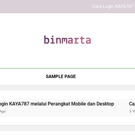
Cara Login KAYA787 
Cara Mengatasi Tombol Masuk yang Tidak Berfungs
KAYA787 dengan Antarmuka Mode
Cara EDWINSLOT Login melalui S
 Marta
Cara Login KAYA787 
Layanan Penyimpanan Dan Solusi Logistik Terbaik Dari Bin M
Cara Mengatasi Tombol Masuk yang Tidak Berfungs
SAMPLE PAGE
KAYA787 dengan Antarmuka Mode
 melalui Perangkat Mobile dan Desktop
Cara Mengatasi
3 Weeks Ago