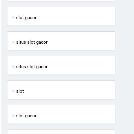
slot gacor
situs slot gacor
situs slot gacor
slot
slot gacor