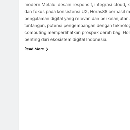
modern.Melalui desain responsif, integrasi cloud, 
dan fokus pada konsistensi UX, Horas88 berhasil 
pengalaman digital yang relevan dan berkelanjuta
tantangan, potensi pengembangan dengan teknologi
computing memperlihatkan prospek cerah bagi Hor
penting dari ekosistem digital Indonesia.
Read More