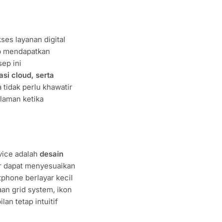
es layanan digital
ap mendapatkan
ep ini
asi cloud, serta
tidak perlu khawatir
laman ketika
vice adalah
desain
r dapat menyesuaikan
tphone berlayar kecil
an grid system, ikon
an tetap intuitif