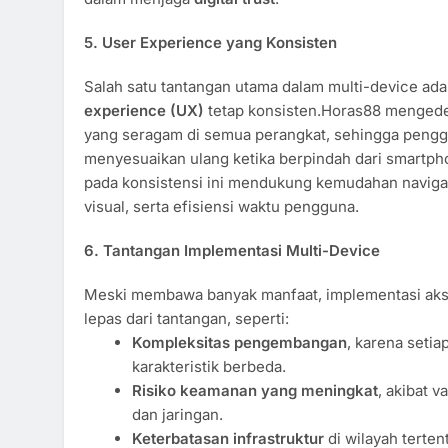
5. User Experience yang Konsisten
Salah satu tantangan utama dalam multi-device ad
experience (UX)
tetap konsisten.Horas88 menged
yang seragam di semua perangkat, sehingga penggu
menyesuaikan ulang ketika berpindah dari smartph
pada konsistensi ini mendukung kemudahan navig
visual, serta efisiensi waktu pengguna.
6. Tantangan Implementasi Multi-Device
Meski membawa banyak manfaat, implementasi akse
lepas dari tantangan, seperti:
Kompleksitas pengembangan
, karena setia
karakteristik berbeda.
Risiko keamanan yang meningkat
, akibat v
dan jaringan.
Keterbatasan infrastruktur
di wilayah terten