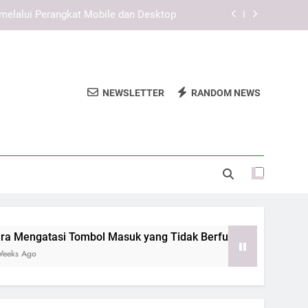
melalui Perangkat Mobile dan Desktop
i di KAYA787 Login secara Sistematis
rn yang Mudah Dipahami dan Terarah
NEWSLETTER
RANDOM NEWS
martphone dan Komputer dengan Aman
melalui Perangkat Mobile dan Desktop
arta. Penyimpanan Yang Aman Dan Terpercaya.
i di KAYA787 Login secara Sistematis
rn yang Mudah Dipahami dan Terarah
i Tombol Masuk yang Tidak Berfungsi di KAYA787 Login secar