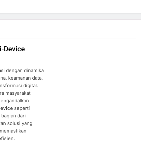
i-Device
asi dengan dinamika
na, keamanan data,
sformasi digital.
ra masyarakat
mengandalkan
device
seperti
 bagian dari
an solusi yang
, memastikan
fisien.