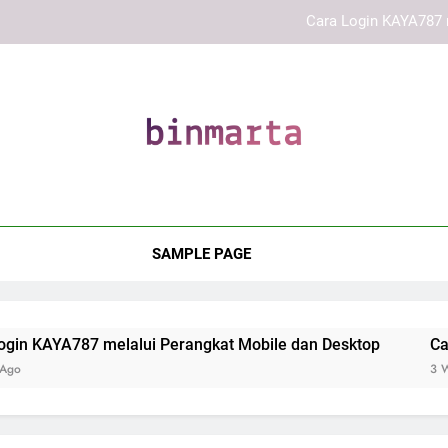
Cara Login KAYA787 
Cara Mengatasi Tombol Masuk yang Tidak Berfungs
KAYA787 dengan Antarmuka Mode
Cara EDWINSLOT Login melalui S
 Marta
Cara Login KAYA787 
Layanan Penyimpanan Dan Solusi Logistik Terbaik Dari Bin M
Cara Mengatasi Tombol Masuk yang Tidak Berfungs
SAMPLE PAGE
KAYA787 dengan Antarmuka Mode
7 melalui Perangkat Mobile dan Desktop
Cara Mengatas
3 Weeks Ago