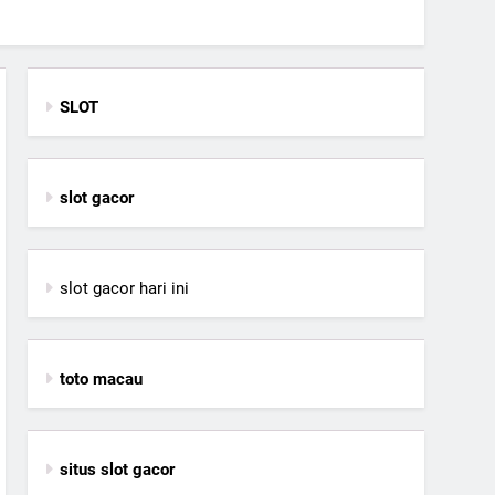
SLOT
slot gacor
slot gacor hari ini
toto macau
situs slot gacor