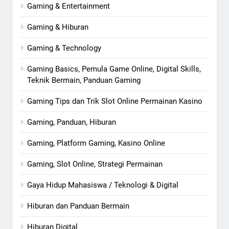
Gaming & Entertainment
Gaming & Hiburan
Gaming & Technology
Gaming Basics, Pemula Game Online, Digital Skills,
Teknik Bermain, Panduan Gaming
Gaming Tips dan Trik Slot Online Permainan Kasino
Gaming, Panduan, Hiburan
Gaming, Platform Gaming, Kasino Online
Gaming, Slot Online, Strategi Permainan
Gaya Hidup Mahasiswa / Teknologi & Digital
Hiburan dan Panduan Bermain
Hiburan Digital