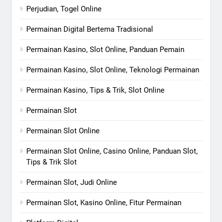
Perjudian, Togel Online
Permainan Digital Bertema Tradisional
Permainan Kasino, Slot Online, Panduan Pemain
Permainan Kasino, Slot Online, Teknologi Permainan
Permainan Kasino, Tips & Trik, Slot Online
Permainan Slot
Permainan Slot Online
Permainan Slot Online, Casino Online, Panduan Slot,
Tips & Trik Slot
Permainan Slot, Judi Online
Permainan Slot, Kasino Online, Fitur Permainan