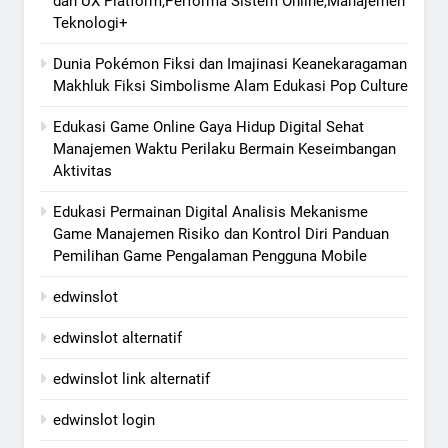
dan UX Platform,Performa Sistem Online,Manajemen
Teknologi+
Dunia Pokémon Fiksi dan Imajinasi Keanekaragaman
Makhluk Fiksi Simbolisme Alam Edukasi Pop Culture
Edukasi Game Online Gaya Hidup Digital Sehat
Manajemen Waktu Perilaku Bermain Keseimbangan
Aktivitas
Edukasi Permainan Digital Analisis Mekanisme
Game Manajemen Risiko dan Kontrol Diri Panduan
Pemilihan Game Pengalaman Pengguna Mobile
edwinslot
edwinslot alternatif
edwinslot link alternatif
edwinslot login