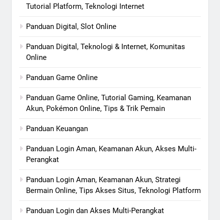
Tutorial Platform, Teknologi Internet
Panduan Digital, Slot Online
Panduan Digital, Teknologi & Internet, Komunitas
Online
Panduan Game Online
Panduan Game Online, Tutorial Gaming, Keamanan
Akun, Pokémon Online, Tips & Trik Pemain
Panduan Keuangan
Panduan Login Aman, Keamanan Akun, Akses Multi-
Perangkat
Panduan Login Aman, Keamanan Akun, Strategi
Bermain Online, Tips Akses Situs, Teknologi Platform
Panduan Login dan Akses Multi-Perangkat