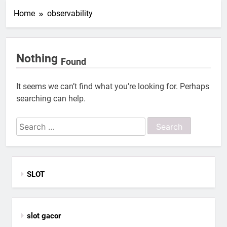
Home
observability
Nothing
Found
It seems we can’t find what you’re looking for. Perhaps
searching can help.
Search
for:
SLOT
slot gacor