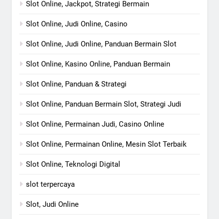
Slot Online, Jackpot, Strategi Bermain
Slot Online, Judi Online, Casino
Slot Online, Judi Online, Panduan Bermain Slot
Slot Online, Kasino Online, Panduan Bermain
Slot Online, Panduan & Strategi
Slot Online, Panduan Bermain Slot, Strategi Judi
Slot Online, Permainan Judi, Casino Online
Slot Online, Permainan Online, Mesin Slot Terbaik
Slot Online, Teknologi Digital
slot terpercaya
Slot, Judi Online