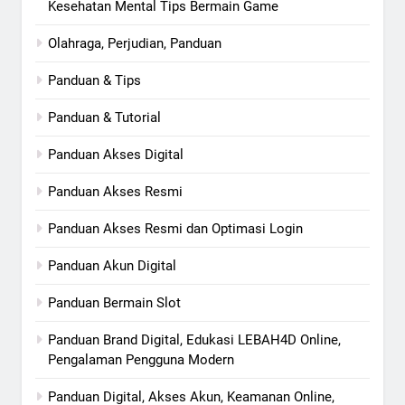
Kesehatan Mental Tips Bermain Game
Olahraga, Perjudian, Panduan
Panduan & Tips
Panduan & Tutorial
Panduan Akses Digital
Panduan Akses Resmi
Panduan Akses Resmi dan Optimasi Login
Panduan Akun Digital
Panduan Bermain Slot
Panduan Brand Digital, Edukasi LEBAH4D Online,
Pengalaman Pengguna Modern
Panduan Digital, Akses Akun, Keamanan Online,