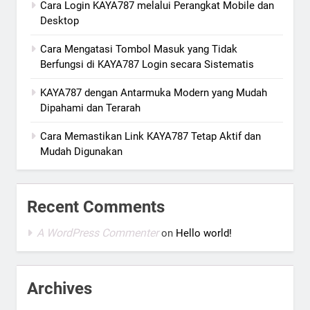
Cara Login KAYA787 melalui Perangkat Mobile dan
Desktop
Cara Mengatasi Tombol Masuk yang Tidak
Berfungsi di KAYA787 Login secara Sistematis
KAYA787 dengan Antarmuka Modern yang Mudah
Dipahami dan Terarah
Cara Memastikan Link KAYA787 Tetap Aktif dan
Mudah Digunakan
Recent Comments
A WordPress Commenter
on
Hello world!
Archives