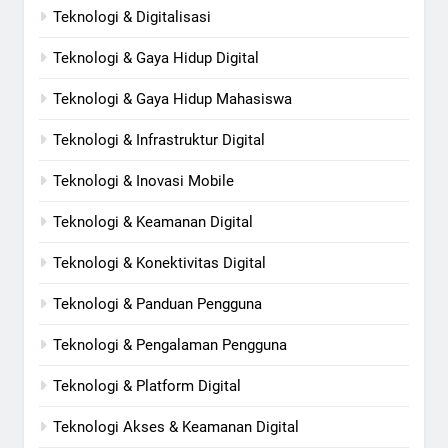
Teknologi & Digitalisasi
Teknologi & Gaya Hidup Digital
Teknologi & Gaya Hidup Mahasiswa
Teknologi & Infrastruktur Digital
Teknologi & Inovasi Mobile
Teknologi & Keamanan Digital
Teknologi & Konektivitas Digital
Teknologi & Panduan Pengguna
Teknologi & Pengalaman Pengguna
Teknologi & Platform Digital
Teknologi Akses & Keamanan Digital