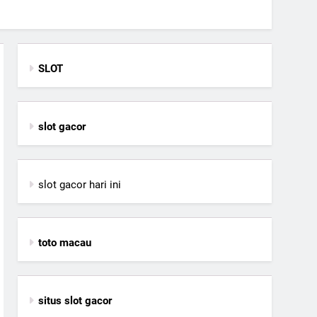
SLOT
slot gacor
slot gacor hari ini
toto macau
situs slot gacor