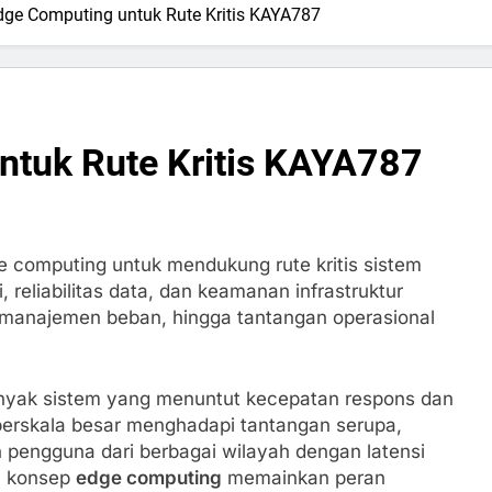
dge Computing untuk Rute Kritis KAYA787
ntuk Rute Kritis KAYA787
 computing untuk mendukung rute kritis sistem
 reliabilitas data, dan keamanan infrastruktur
, manajemen beban, hingga tantangan operasional
anyak sistem yang menuntut kecepatan respons dan
m berskala besar menghadapi tantangan serupa,
 pengguna dari berbagai wilayah dengan latensi
ah konsep
edge computing
memainkan peran