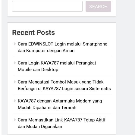
SEARCH
Recent Posts
Cara EDWINSLOT Login melalui Smartphone
dan Komputer dengan Aman
Cara Login KAYA787 melalui Perangkat
Mobile dan Desktop
Cara Mengatasi Tombol Masuk yang Tidak
Berfungsi di KAYA787 Login secara Sistematis
KAYA787 dengan Antarmuka Modern yang
Mudah Dipahami dan Terarah
Cara Memastikan Link KAYA787 Tetap Aktif
dan Mudah Digunakan