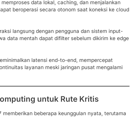
uk memproses data lokal, caching, dan menjalankan
dapat beroperasi secara otonom saat koneksi ke cloud
raksi langsung dengan pengguna dan sistem input-
 data mentah dapat difilter sebelum dikirim ke edge
minimalkan latensi end-to-end, mempercepat
ontinuitas layanan meski jaringan pusat mengalami
omputing untuk Rute Kritis
 memberikan beberapa keunggulan nyata, terutama