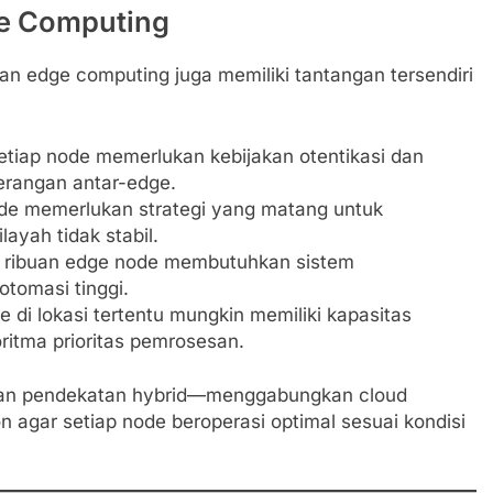
e Computing
n edge computing juga memiliki tantangan tersendiri
tiap node memerlukan kebijakan otentikasi dan
serangan antar-edge.
ode memerlukan strategi yang matang untuk
ayah tidak stabil.
 ribuan edge node membutuhkan sistem
otomasi tinggi.
 di lokasi tertentu mungkin memiliki kapasitas
ritma prioritas pemrosesan.
gan pendekatan hybrid—menggabungkan cloud
n agar setiap node beroperasi optimal sesuai kondisi