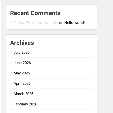
Recent Comments
A WordPress Commenter
on
Hello world!
Archives
July 2026
June 2026
May 2026
April 2026
March 2026
February 2026