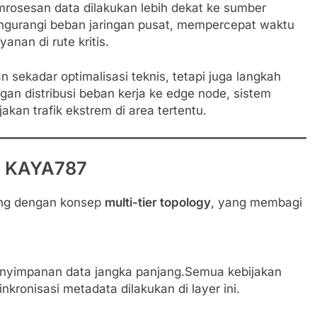
rosesan data dilakukan lebih dekat ke sumber
mengurangi beban jaringan pusat, mempercepat waktu
nan di rute kritis.
ekadar optimalisasi teknis, tetapi juga langkah
gan distribusi beban kerja ke edge node, sistem
akan trafik ekstrem di area tertentu.
di KAYA787
ang dengan konsep
multi-tier topology
, yang membagi
penyimpanan data jangka panjang.Semua kebijakan
nkronisasi metadata dilakukan di layer ini.