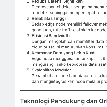
Reduksi Latensi Signifikan
Pemrosesan di dekat pengguna memung
milidetik, sehingga mempercepat respon
Reliabilitas Tinggi
Setiap edge node memiliki failover m
gangguan, rute trafik dialihkan ke no
Efisiensi Bandwidth
Dengan mengolah dan memfilter data di 
cloud pusat.Ini menurunkan konsumsi
Keamanan Data yang Lebih Kuat
Edge node menggunakan enkripsi TLS 1.3
mengurangi risiko kebocoran data saat tr
Skalabilitas Modular
Penambahan node baru dapat dilakuka
dan mengintegrasikan node melalui pro
Teknologi Pendukung dan Ork