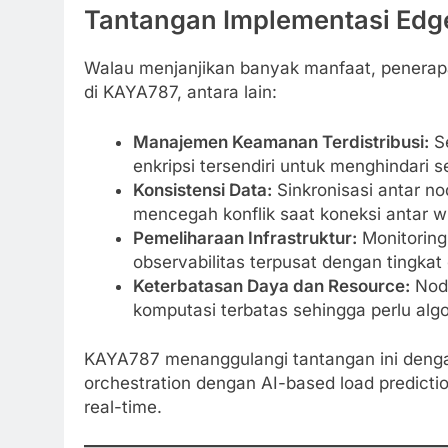
Tantangan Implementasi Edg
Walau menjanjikan banyak manfaat, penerapa
di KAYA787, antara lain:
Manajemen Keamanan Terdistribusi:
Se
enkripsi tersendiri untuk menghindari 
Konsistensi Data:
Sinkronisasi antar n
mencegah konflik saat koneksi antar wil
Pemeliharaan Infrastruktur:
Monitoring
observabilitas terpusat dengan tingkat 
Keterbatasan Daya dan Resource:
Node
komputasi terbatas sehingga perlu algo
KAYA787 menanggulangi tantangan ini den
orchestration dengan AI-based load predictio
real-time.