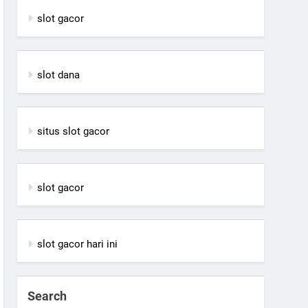
slot gacor
slot dana
situs slot gacor
slot gacor
slot gacor hari ini
Search