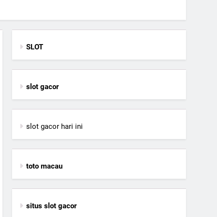
SLOT
slot gacor
slot gacor hari ini
toto macau
situs slot gacor