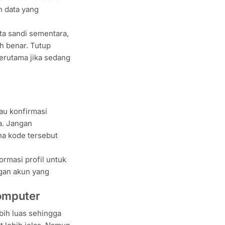
h data yang
ta sandi sementara,
h benar. Tutup
terutama jika sedang
tau konfirmasi
a. Jangan
na kode tersebut
ormasi profil untuk
gan akun yang
omputer
bih luas sehingga