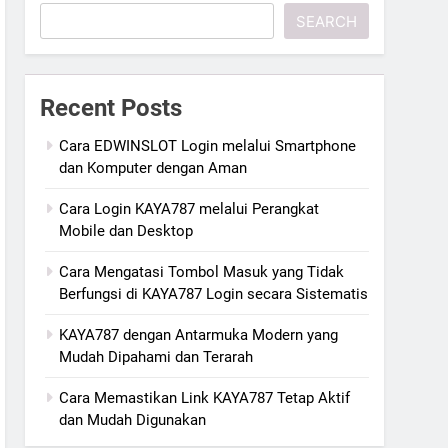
SEARCH
Recent Posts
Cara EDWINSLOT Login melalui Smartphone
dan Komputer dengan Aman
Cara Login KAYA787 melalui Perangkat
Mobile dan Desktop
Cara Mengatasi Tombol Masuk yang Tidak
Berfungsi di KAYA787 Login secara Sistematis
KAYA787 dengan Antarmuka Modern yang
Mudah Dipahami dan Terarah
Cara Memastikan Link KAYA787 Tetap Aktif
dan Mudah Digunakan