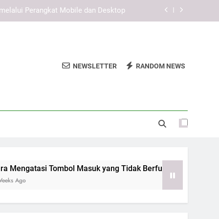
melalui Perangkat Mobile dan Desktop
i di KAYA787 Login secara Sistematis
rn yang Mudah Dipahami dan Terarah
NEWSLETTER
RANDOM NEWS
martphone dan Komputer dengan Aman
melalui Perangkat Mobile dan Desktop
arta. Penyimpanan Yang Aman Dan Terpercaya.
i di KAYA787 Login secara Sistematis
rn yang Mudah Dipahami dan Terarah
i Tombol Masuk yang Tidak Berfungsi di KAYA787 Login secar