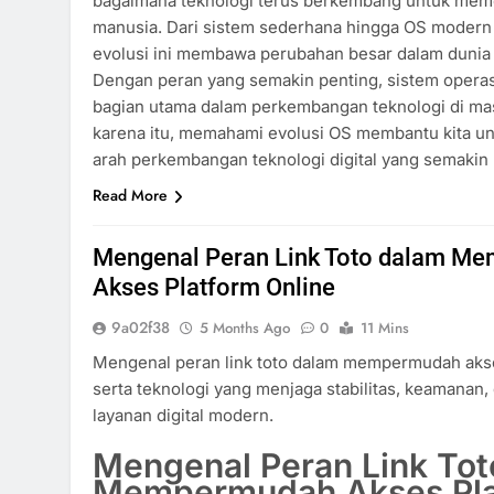
bagaimana teknologi terus berkembang untuk mem
manusia. Dari sistem sederhana hingga OS modern
evolusi ini membawa perubahan besar dalam dunia
Dengan peran yang semakin penting, sistem operas
bagian utama dalam perkembangan teknologi di ma
karena itu, memahami evolusi OS membantu kita u
arah perkembangan teknologi digital yang semakin
Read More
Mengenal Peran Link Toto dalam M
Akses Platform Online
9a02f38
5 Months Ago
0
11 Mins
Mengenal peran link toto dalam mempermudah akse
serta teknologi yang menjaga stabilitas, keamanan, 
layanan digital modern.
Mengenal Peran Link Tot
Mempermudah Akses Pla