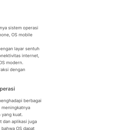
nya sistem operasi
hone, OS mobile
dengan layar sentuh
onektivitas internet,
 OS modern.
raksi dengan
perasi
menghadapi berbagai
n meningkatnya
 yang kuat.
t dan aplikasi juga
n bahwa OS dapat