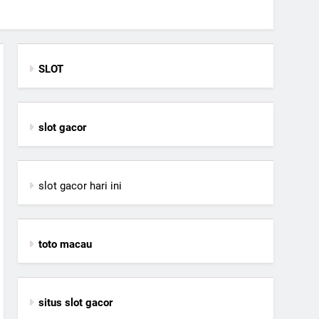
SLOT
slot gacor
slot gacor hari ini
toto macau
situs slot gacor