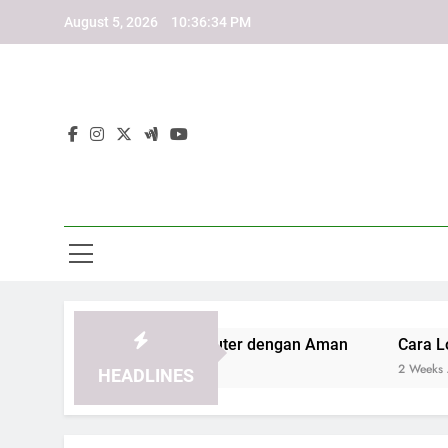
Skip
August 5, 2026
10:36:35 PM
to
content
Bin
Dapatkan 
rtphone dan Komputer dengan Aman
Cara Login KAYA78
2 Weeks Ago
HEADLINES