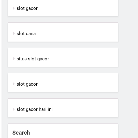
slot gacor
slot dana
situs slot gacor
slot gacor
slot gacor hari ini
Search