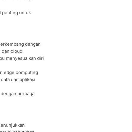
 penting untuk
n berkembang dengan
I) dan cloud
pu menyesuaikan diri
dan edge computing
data dan aplikasi
i dengan berbagai
menunjukkan