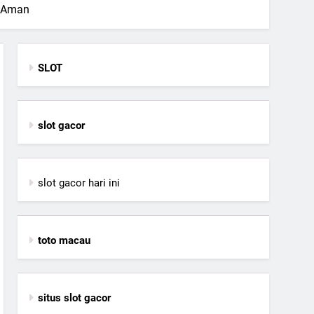
n Aman
SLOT
slot gacor
slot gacor hari ini
toto macau
situs slot gacor