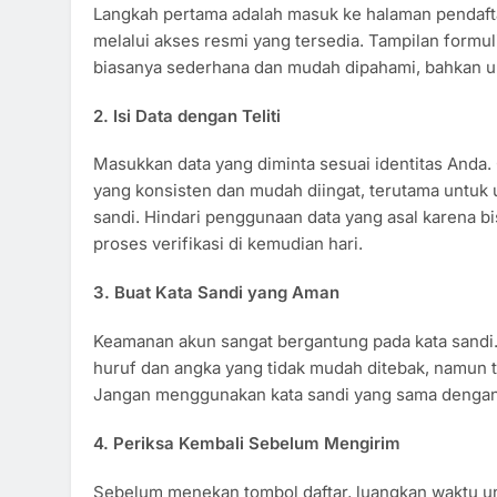
Langkah pertama adalah masuk ke halaman pendaft
melalui akses resmi yang tersedia. Tampilan formul
biasanya sederhana dan mudah dipahami, bahkan u
2. Isi Data dengan Teliti
Masukkan data yang diminta sesuai identitas Anda.
yang konsisten dan mudah diingat, terutama untuk
sandi. Hindari penggunaan data yang asal karena b
proses verifikasi di kemudian hari.
3. Buat Kata Sandi yang Aman
Keamanan akun sangat bergantung pada kata sandi
huruf dan angka yang tidak mudah ditebak, namun t
Jangan menggunakan kata sandi yang sama dengan 
4. Periksa Kembali Sebelum Mengirim
Sebelum menekan tombol daftar, luangkan waktu 