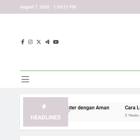
Skip
August 7, 2026
1:09:22 PM
to
content
Bin
Dapatkan 
Smartphone dan Komputer dengan Aman
Cara Login KAY
2 Weeks Ago
HEADLINES