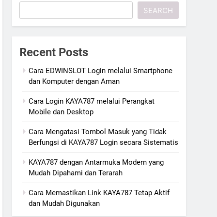
SEARCH
Recent Posts
Cara EDWINSLOT Login melalui Smartphone
dan Komputer dengan Aman
Cara Login KAYA787 melalui Perangkat
Mobile dan Desktop
Cara Mengatasi Tombol Masuk yang Tidak
Berfungsi di KAYA787 Login secara Sistematis
KAYA787 dengan Antarmuka Modern yang
Mudah Dipahami dan Terarah
Cara Memastikan Link KAYA787 Tetap Aktif
dan Mudah Digunakan