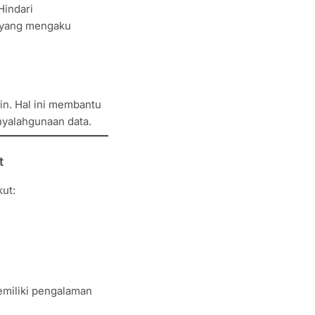
Hindari
 yang mengaku
in. Hal ini membantu
yalahgunaan data.
t
ut:
miliki pengalaman