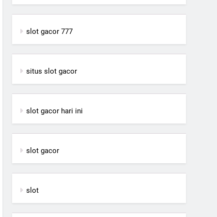
slot gacor 777
situs slot gacor
slot gacor hari ini
slot gacor
slot