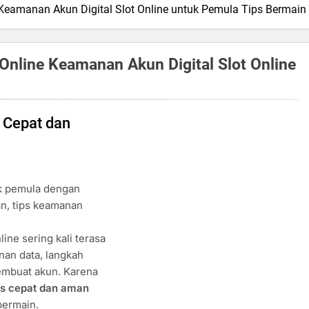
 Keamanan Akun Digital Slot Online untuk Pemula Tips Bermai
Online Keamanan Akun Digital Slot Online
 Cepat dan
k pemula dengan
an, tips keamanan
ine sering kali terasa
an data, langkah
membuat akun. Karena
es cepat dan aman
bermain.