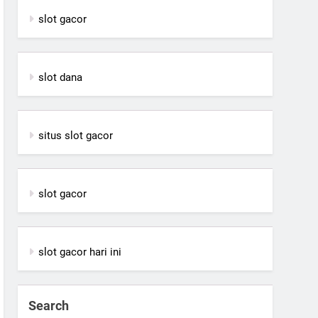
slot gacor
slot dana
situs slot gacor
slot gacor
slot gacor hari ini
Search