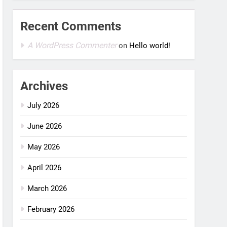
Recent Comments
A WordPress Commenter
on
Hello world!
Archives
July 2026
June 2026
May 2026
April 2026
March 2026
February 2026