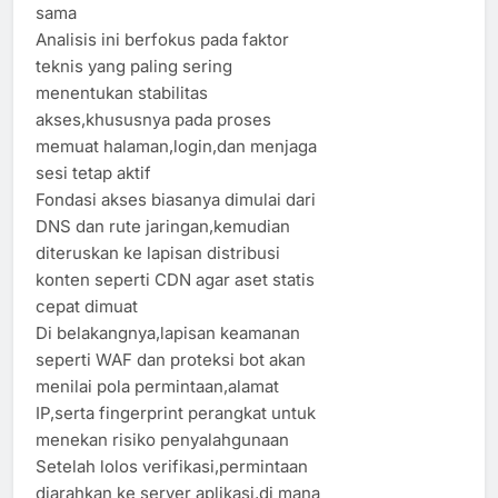
sama
Analisis ini berfokus pada faktor
teknis yang paling sering
menentukan stabilitas
akses,khususnya pada proses
memuat halaman,login,dan menjaga
sesi tetap aktif
Fondasi akses biasanya dimulai dari
DNS dan rute jaringan,kemudian
diteruskan ke lapisan distribusi
konten seperti CDN agar aset statis
cepat dimuat
Di belakangnya,lapisan keamanan
seperti WAF dan proteksi bot akan
menilai pola permintaan,alamat
IP,serta fingerprint perangkat untuk
menekan risiko penyalahgunaan
Setelah lolos verifikasi,permintaan
diarahkan ke server aplikasi,di mana