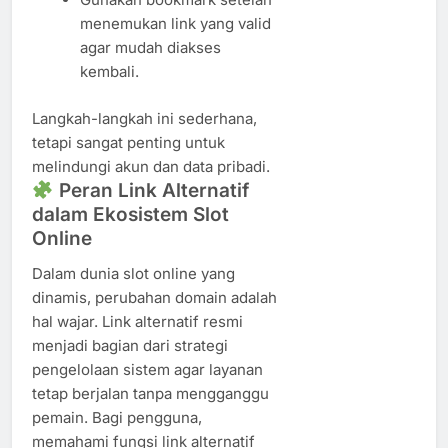
menemukan link yang valid
agar mudah diakses
kembali.
Langkah-langkah ini sederhana,
tetapi sangat penting untuk
melindungi akun dan data pribadi.
Peran Link Alternatif
dalam Ekosistem Slot
Online
Dalam dunia slot online yang
dinamis, perubahan domain adalah
hal wajar. Link alternatif resmi
menjadi bagian dari strategi
pengelolaan sistem agar layanan
tetap berjalan tanpa mengganggu
pemain. Bagi pengguna,
memahami fungsi link alternatif