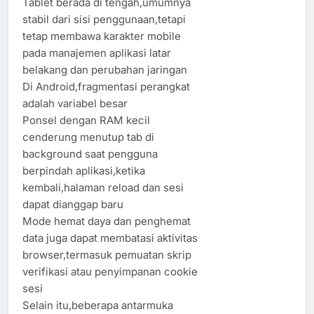
Tablet berada di tengah,umumnya
stabil dari sisi penggunaan,tetapi
tetap membawa karakter mobile
pada manajemen aplikasi latar
belakang dan perubahan jaringan
Di Android,fragmentasi perangkat
adalah variabel besar
Ponsel dengan RAM kecil
cenderung menutup tab di
background saat pengguna
berpindah aplikasi,ketika
kembali,halaman reload dan sesi
dapat dianggap baru
Mode hemat daya dan penghemat
data juga dapat membatasi aktivitas
browser,termasuk pemuatan skrip
verifikasi atau penyimpanan cookie
sesi
Selain itu,beberapa antarmuka