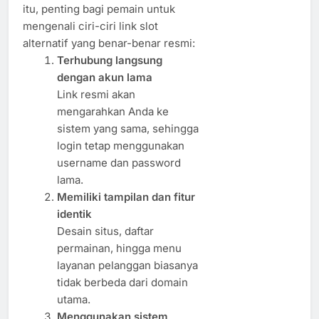
itu, penting bagi pemain untuk
mengenali ciri-ciri link slot
alternatif yang benar-benar resmi:
Terhubung langsung
dengan akun lama
Link resmi akan
mengarahkan Anda ke
sistem yang sama, sehingga
login tetap menggunakan
username dan password
lama.
Memiliki tampilan dan fitur
identik
Desain situs, daftar
permainan, hingga menu
layanan pelanggan biasanya
tidak berbeda dari domain
utama.
Menggunakan sistem