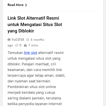
Read More
Link Slot Alternatif Resmi
untuk Mengatasi Situs Slot
yang Diblokir
9a02f38
6 months
ago
0
7 mins
Temukan
link slot
alternatif resmi
untuk mengatasi situs slot yang
diblokir. Pelajari manfaat, ciri
keamanan, dan cara memilih link
terpercaya agar tetap aman, stabil,
dan nyaman saat bermain.
Pemblokiran situs slot online
menjadi kendala yang cukup
sering dialami pemain, terutama
ketika penyedia layanan internet