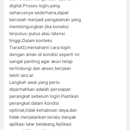
digital.Proses login,yang
seharusnya sederhana,dapat
berubah menjadi pengalaman yang
membingungkan jika koneksi
terputus-putus atau latensi
tinggi.Dalam konteks
Tiara4D,memahami cara login
dengan aman di kondisi seperti ini
sangat penting agar akun tetap
terlindungi dan akses berjalan
lebih lancar.
Langkah awal yang perlu
diperhatikan adalah persiapan
perangkat sebelum login.Pastikan
perangkat dalam kondisi
optimal,tidak kehabisan daya,dan
tidak menjalankan terlalu banyak
aplikasi latar belakang.Aplikasi