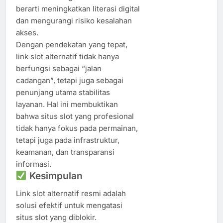
berarti meningkatkan literasi digital
dan mengurangi risiko kesalahan
akses.
Dengan pendekatan yang tepat,
link slot alternatif tidak hanya
berfungsi sebagai “jalan
cadangan”, tetapi juga sebagai
penunjang utama stabilitas
layanan. Hal ini membuktikan
bahwa situs slot yang profesional
tidak hanya fokus pada permainan,
tetapi juga pada infrastruktur,
keamanan, dan transparansi
informasi.
Kesimpulan
Link slot alternatif resmi adalah
solusi efektif untuk mengatasi
situs slot yang diblokir.