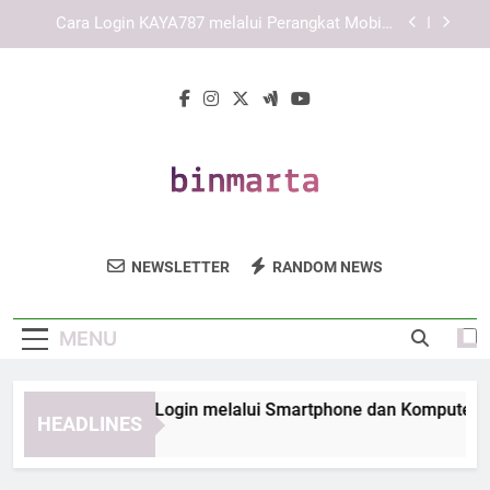
Skip
Cara Mengatasi Tombol Masuk yang Tidak
to
Berfungsi di KAYA787 Login secara Sistematis
content
KAYA787 dengan Antarmuka Modern yang Mudah
Dipahami dan Terarah
Cara EDWINSLOT Login melalui Smartphone dan
Komputer dengan Aman
Cara Login KAYA787 melalui Perangkat Mobile
dan Desktop
Cara Mengatasi Tombol Masuk yang Tidak
Berfungsi di KAYA787 Login secara Sistematis
Bin Marta
Dapatkan Layanan Penyimpanan Dan
KAYA787 dengan Antarmuka Modern yang Mudah
NEWSLETTER
RANDOM NEWS
Dipahami dan Terarah
Solusi Logistik Terbaik Dari Bin Marta.
Penyimpanan Yang Aman Dan Terpercaya.
MENU
ra EDWINSLOT Login melalui Smartphone dan Komputer den
HEADLINES
Weeks Ago