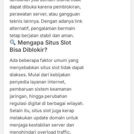
dapat dibuka karena pemblokiran,
perawatan server, atau gangguan
teknis lainnya. Dengan adanya link
alternatif, pengalaman bermain
tetap berjalan stabil dan aman.
Mengapa Situs Slot
Bisa Diblokir?
Ada beberapa faktor umum yang
menyebabkan situs slot tidak dapat
diakses. Mulai dari kebijakan
penyedia layanan internet,
pembaruan sistem keamanan
jaringan, hingga perubahan
regulasi digital di berbagai wilayah.
Selain itu, situs slot juga kerap
melakukan update domain untuk
menjaga kestabilan server dan
menghindari overload traffic.