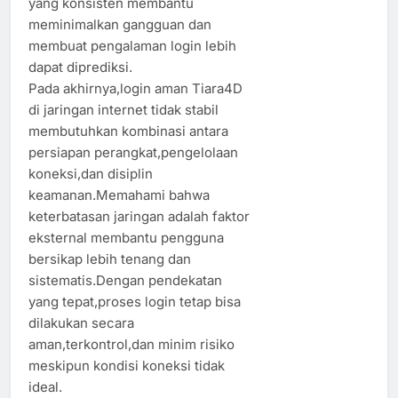
yang konsisten membantu
meminimalkan gangguan dan
membuat pengalaman login lebih
dapat diprediksi.
Pada akhirnya,login aman Tiara4D
di jaringan internet tidak stabil
membutuhkan kombinasi antara
persiapan perangkat,pengelolaan
koneksi,dan disiplin
keamanan.Memahami bahwa
keterbatasan jaringan adalah faktor
eksternal membantu pengguna
bersikap lebih tenang dan
sistematis.Dengan pendekatan
yang tepat,proses login tetap bisa
dilakukan secara
aman,terkontrol,dan minim risiko
meskipun kondisi koneksi tidak
ideal.