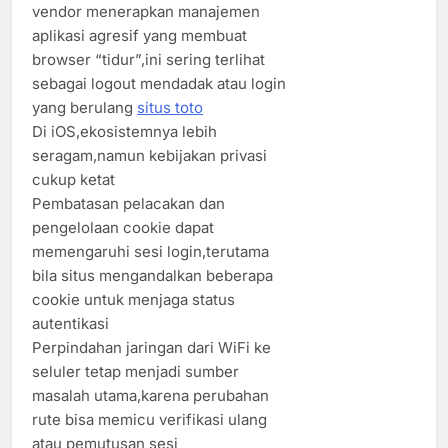
vendor menerapkan manajemen
aplikasi agresif yang membuat
browser “tidur”,ini sering terlihat
sebagai logout mendadak atau login
yang berulang
situs toto
Di iOS,ekosistemnya lebih
seragam,namun kebijakan privasi
cukup ketat
Pembatasan pelacakan dan
pengelolaan cookie dapat
memengaruhi sesi login,terutama
bila situs mengandalkan beberapa
cookie untuk menjaga status
autentikasi
Perpindahan jaringan dari WiFi ke
seluler tetap menjadi sumber
masalah utama,karena perubahan
rute bisa memicu verifikasi ulang
atau pemutusan sesi