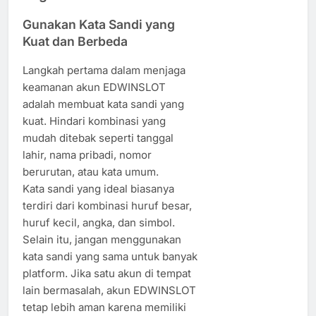
Gunakan Kata Sandi yang
Kuat dan Berbeda
Langkah pertama dalam menjaga
keamanan akun EDWINSLOT
adalah membuat kata sandi yang
kuat. Hindari kombinasi yang
mudah ditebak seperti tanggal
lahir, nama pribadi, nomor
berurutan, atau kata umum.
Kata sandi yang ideal biasanya
terdiri dari kombinasi huruf besar,
huruf kecil, angka, dan simbol.
Selain itu, jangan menggunakan
kata sandi yang sama untuk banyak
platform. Jika satu akun di tempat
lain bermasalah, akun EDWINSLOT
tetap lebih aman karena memiliki