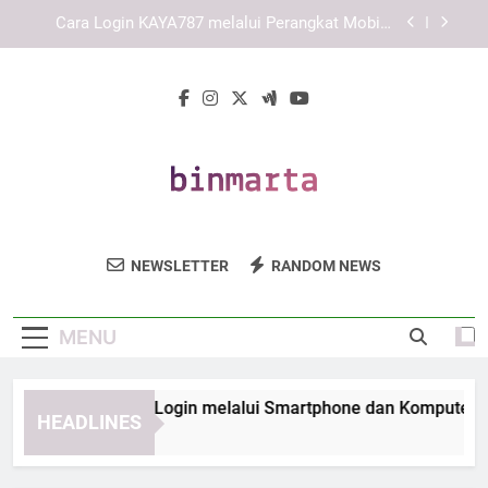
Skip
Cara Mengatasi Tombol Masuk yang Tidak
to
Berfungsi di KAYA787 Login secara Sistematis
content
KAYA787 dengan Antarmuka Modern yang Mudah
Dipahami dan Terarah
Cara EDWINSLOT Login melalui Smartphone dan
Komputer dengan Aman
Cara Login KAYA787 melalui Perangkat Mobile
dan Desktop
Cara Mengatasi Tombol Masuk yang Tidak
Berfungsi di KAYA787 Login secara Sistematis
Bin Marta
Dapatkan Layanan Penyimpanan Dan
KAYA787 dengan Antarmuka Modern yang Mudah
NEWSLETTER
RANDOM NEWS
Dipahami dan Terarah
Solusi Logistik Terbaik Dari Bin Marta.
Penyimpanan Yang Aman Dan Terpercaya.
MENU
ra EDWINSLOT Login melalui Smartphone dan Komputer den
HEADLINES
Weeks Ago