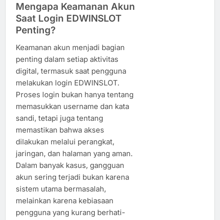
Mengapa Keamanan Akun
Saat Login EDWINSLOT
Penting?
Keamanan akun menjadi bagian
penting dalam setiap aktivitas
digital, termasuk saat pengguna
melakukan login EDWINSLOT.
Proses login bukan hanya tentang
memasukkan username dan kata
sandi, tetapi juga tentang
memastikan bahwa akses
dilakukan melalui perangkat,
jaringan, dan halaman yang aman.
Dalam banyak kasus, gangguan
akun sering terjadi bukan karena
sistem utama bermasalah,
melainkan karena kebiasaan
pengguna yang kurang berhati-