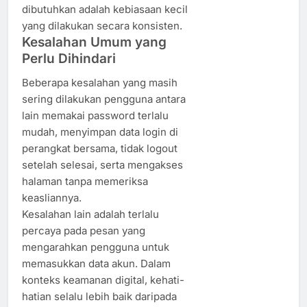
dibutuhkan adalah kebiasaan kecil
yang dilakukan secara konsisten.
Kesalahan Umum yang
Perlu Dihindari
Beberapa kesalahan yang masih
sering dilakukan pengguna antara
lain memakai password terlalu
mudah, menyimpan data login di
perangkat bersama, tidak logout
setelah selesai, serta mengakses
halaman tanpa memeriksa
keasliannya.
Kesalahan lain adalah terlalu
percaya pada pesan yang
mengarahkan pengguna untuk
memasukkan data akun. Dalam
konteks keamanan digital, kehati-
hatian selalu lebih baik daripada