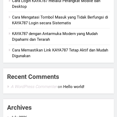
Cara Login KAYA787 melalui Perangkat Mobile dan
Desktop
Cara Mengatasi Tombol Masuk yang Tidak Berfungsi di
KAYA787 Login secara Sistematis
KAYA787 dengan Antarmuka Modern yang Mudah
Dipahami dan Terarah
Cara Memastikan Link KAYA787 Tetap Aktif dan Mudah
Digunakan
Recent Comments
A WordPress Commenter
on
Hello world!
Archives