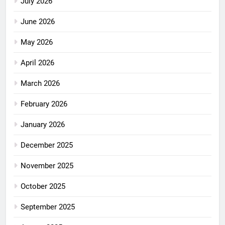
July 2026
June 2026
May 2026
April 2026
March 2026
February 2026
January 2026
December 2025
November 2025
October 2025
September 2025