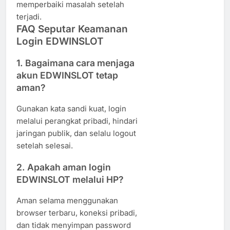
memperbaiki masalah setelah
terjadi.
FAQ Seputar Keamanan
Login EDWINSLOT
1. Bagaimana cara menjaga
akun EDWINSLOT tetap
aman?
Gunakan kata sandi kuat, login
melalui perangkat pribadi, hindari
jaringan publik, dan selalu logout
setelah selesai.
2. Apakah aman login
EDWINSLOT melalui HP?
Aman selama menggunakan
browser terbaru, koneksi pribadi,
dan tidak menyimpan password