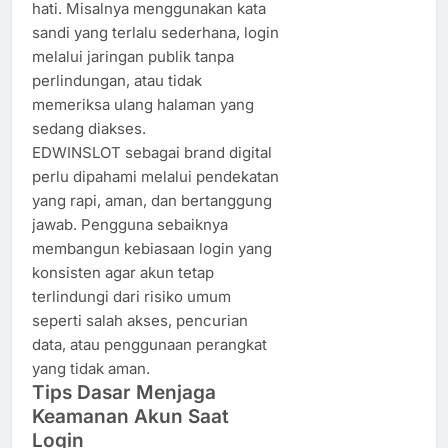
hati. Misalnya menggunakan kata
sandi yang terlalu sederhana, login
melalui jaringan publik tanpa
perlindungan, atau tidak
memeriksa ulang halaman yang
sedang diakses.
EDWINSLOT sebagai brand digital
perlu dipahami melalui pendekatan
yang rapi, aman, dan bertanggung
jawab. Pengguna sebaiknya
membangun kebiasaan login yang
konsisten agar akun tetap
terlindungi dari risiko umum
seperti salah akses, pencurian
data, atau penggunaan perangkat
yang tidak aman.
Tips Dasar Menjaga
Keamanan Akun Saat
Login