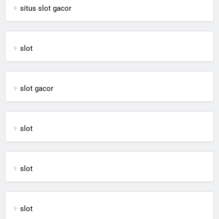
situs slot gacor
slot
slot gacor
slot
slot
slot