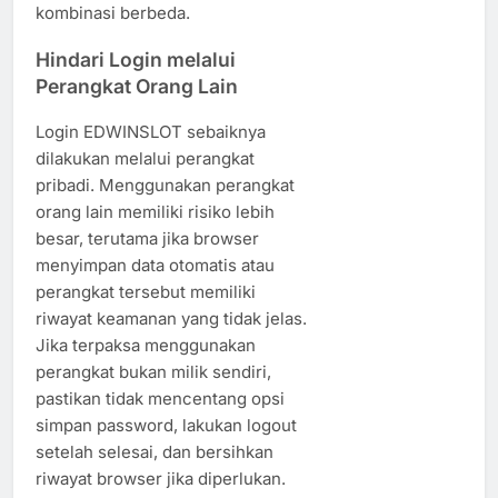
kombinasi berbeda.
Hindari Login melalui
Perangkat Orang Lain
Login EDWINSLOT sebaiknya
dilakukan melalui perangkat
pribadi. Menggunakan perangkat
orang lain memiliki risiko lebih
besar, terutama jika browser
menyimpan data otomatis atau
perangkat tersebut memiliki
riwayat keamanan yang tidak jelas.
Jika terpaksa menggunakan
perangkat bukan milik sendiri,
pastikan tidak mencentang opsi
simpan password, lakukan logout
setelah selesai, dan bersihkan
riwayat browser jika diperlukan.