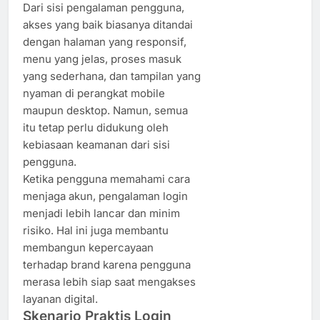
Dari sisi pengalaman pengguna,
akses yang baik biasanya ditandai
dengan halaman yang responsif,
menu yang jelas, proses masuk
yang sederhana, dan tampilan yang
nyaman di perangkat mobile
maupun desktop. Namun, semua
itu tetap perlu didukung oleh
kebiasaan keamanan dari sisi
pengguna.
Ketika pengguna memahami cara
menjaga akun, pengalaman login
menjadi lebih lancar dan minim
risiko. Hal ini juga membantu
membangun kepercayaan
terhadap brand karena pengguna
merasa lebih siap saat mengakses
layanan digital.
Skenario Praktis Login