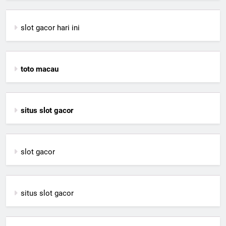
slot gacor hari ini
toto macau
situs slot gacor
slot gacor
situs slot gacor