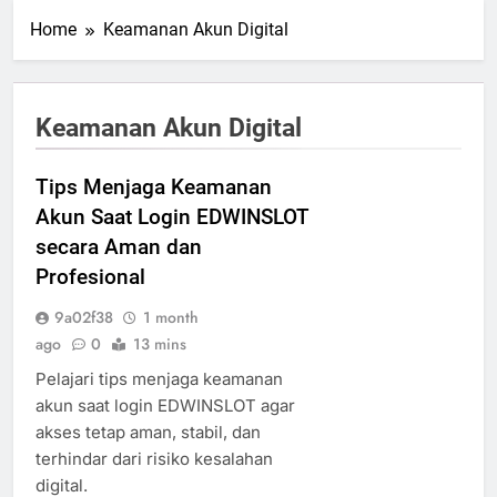
Home
Keamanan Akun Digital
Keamanan Akun Digital
Tips Menjaga Keamanan
Akun Saat Login EDWINSLOT
secara Aman dan
Profesional
9a02f38
1 month
ago
0
13 mins
Pelajari tips menjaga keamanan
akun saat login EDWINSLOT agar
akses tetap aman, stabil, dan
terhindar dari risiko kesalahan
digital.