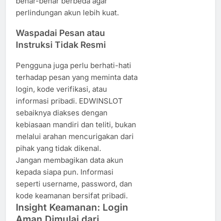
benar-benar berbeda agar
perlindungan akun lebih kuat.
Waspadai Pesan atau
Instruksi Tidak Resmi
Pengguna juga perlu berhati-hati
terhadap pesan yang meminta data
login, kode verifikasi, atau
informasi pribadi. EDWINSLOT
sebaiknya diakses dengan
kebiasaan mandiri dan teliti, bukan
melalui arahan mencurigakan dari
pihak yang tidak dikenal.
Jangan membagikan data akun
kepada siapa pun. Informasi
seperti username, password, dan
kode keamanan bersifat pribadi.
Insight Keamanan: Login
Aman Dimulai dari