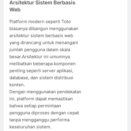
Arsitektur Sistem Berbasis
Web
Platform modern seperti Toto
biasanya dibangun menggunakan
arsitektur sistem berbasis web
yang dirancang untuk menangani
jumlah pengguna dalam skala
besar.Arsitektur ini umumnya
melibatkan beberapa komponen
penting seperti server aplikasi,
database, dan sistem distribusi
konten.
Dengan menggunakan pendekatan
ini, platform dapat memastikan
bahwa setiap permintaan
pengguna diproses dengan cepat
tanpa mengganggu performa
keseluruhan sistem.