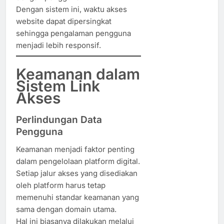
Dengan sistem ini, waktu akses
website dapat dipersingkat
sehingga pengalaman pengguna
menjadi lebih responsif.
Keamanan dalam
Sistem Link
Akses
Perlindungan Data
Pengguna
Keamanan menjadi faktor penting
dalam pengelolaan platform digital.
Setiap jalur akses yang disediakan
oleh platform harus tetap
memenuhi standar keamanan yang
sama dengan domain utama.
Hal ini biasanya dilakukan melalui