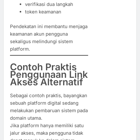
verifikasi dua langkah
token keamanan
Pendekatan ini membantu menjaga
keamanan akun pengguna
sekaligus melindungi sistem
platform.
Contoh Praktis
Penggunaan Link
Akses Alternatif
Sebagai contoh praktis, bayangkan
sebuah platform digital sedang
melakukan pembaruan sistem pada
domain utama.
Jika platform hanya memiliki satu
jalur akses, maka pengguna tidak