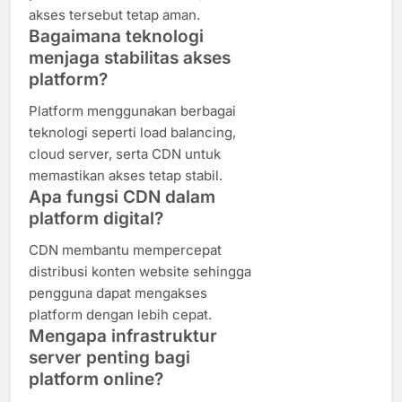
akses tersebut tetap aman.
Bagaimana teknologi
menjaga stabilitas akses
platform?
Platform menggunakan berbagai
teknologi seperti load balancing,
cloud server, serta CDN untuk
memastikan akses tetap stabil.
Apa fungsi CDN dalam
platform digital?
CDN membantu mempercepat
distribusi konten website sehingga
pengguna dapat mengakses
platform dengan lebih cepat.
Mengapa infrastruktur
server penting bagi
platform online?