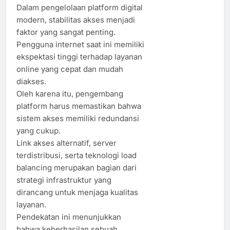
Dalam pengelolaan platform digital
modern, stabilitas akses menjadi
faktor yang sangat penting.
Pengguna internet saat ini memiliki
ekspektasi tinggi terhadap layanan
online yang cepat dan mudah
diakses.
Oleh karena itu, pengembang
platform harus memastikan bahwa
sistem akses memiliki redundansi
yang cukup.
Link akses alternatif, server
terdistribusi, serta teknologi load
balancing merupakan bagian dari
strategi infrastruktur yang
dirancang untuk menjaga kualitas
layanan.
Pendekatan ini menunjukkan
bahwa keberhasilan sebuah