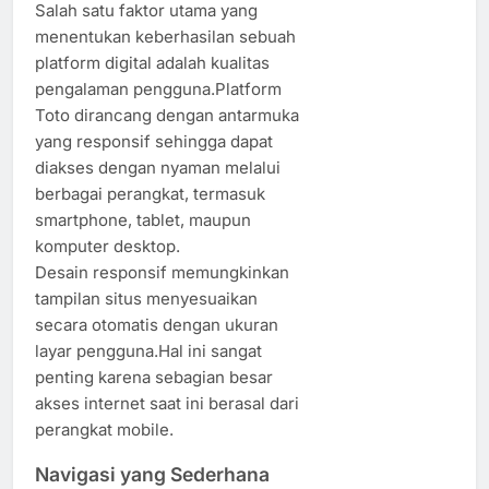
Salah satu faktor utama yang
menentukan keberhasilan sebuah
platform digital adalah kualitas
pengalaman pengguna.Platform
Toto dirancang dengan antarmuka
yang responsif sehingga dapat
diakses dengan nyaman melalui
berbagai perangkat, termasuk
smartphone, tablet, maupun
komputer desktop.
Desain responsif memungkinkan
tampilan situs menyesuaikan
secara otomatis dengan ukuran
layar pengguna.Hal ini sangat
penting karena sebagian besar
akses internet saat ini berasal dari
perangkat mobile.
Navigasi yang Sederhana