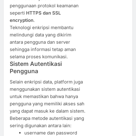
penggunaan protokol keamanan
seperti
HTTPS dan SSL
encryption
.
Teknologi enkripsi membantu
melindungi data yang dikirim
antara pengguna dan server
sehingga informasi tetap aman
selama proses komunikasi.
Sistem Autentikasi
Pengguna
Selain enkripsi data, platform juga
menggunakan sistem autentikasi
untuk memastikan bahwa hanya
pengguna yang memiliki akses sah
yang dapat masuk ke dalam sistem.
Beberapa metode autentikasi yang
sering digunakan antara lain:
username dan password