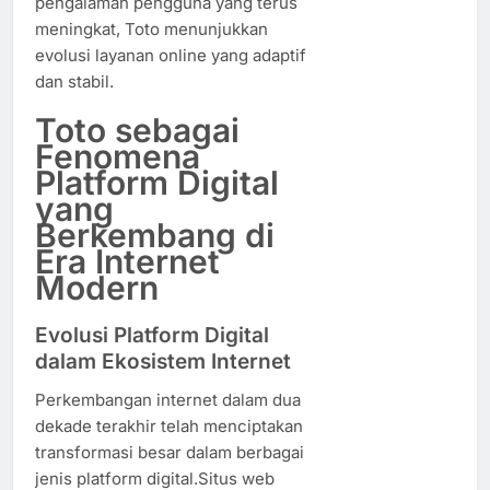
pengalaman pengguna yang terus
meningkat, Toto menunjukkan
evolusi layanan online yang adaptif
dan stabil.
Toto sebagai
Fenomena
Platform Digital
yang
Berkembang di
Era Internet
Modern
Evolusi Platform Digital
dalam Ekosistem Internet
Perkembangan internet dalam dua
dekade terakhir telah menciptakan
transformasi besar dalam berbagai
jenis platform digital.Situs web