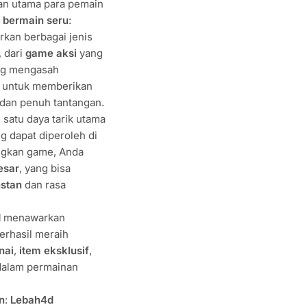
han utama para pemain
 bermain seru
:
an berbagai jenis
 dari
game aksi
yang
g mengasah
g untuk memberikan
dan penuh tantangan.
h satu daya tarik utama
g dapat diperoleh di
ngkan game, Anda
esar
, yang bisa
stan
dan rasa
d
menawarkan
erhasil meraih
nai
,
item eksklusif
,
dalam permainan
n
:
Lebah4d