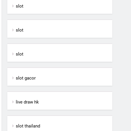
slot
slot
slot
slot gacor
live draw hk
slot thailand