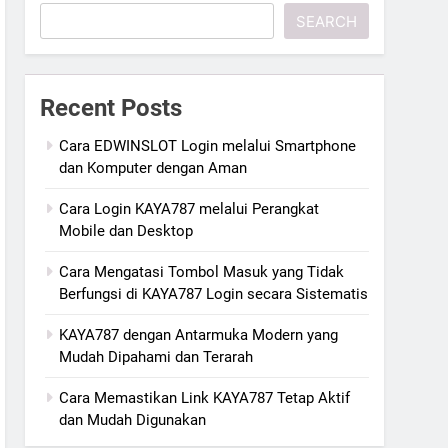
SEARCH
Recent Posts
Cara EDWINSLOT Login melalui Smartphone
dan Komputer dengan Aman
Cara Login KAYA787 melalui Perangkat
Mobile dan Desktop
Cara Mengatasi Tombol Masuk yang Tidak
Berfungsi di KAYA787 Login secara Sistematis
KAYA787 dengan Antarmuka Modern yang
Mudah Dipahami dan Terarah
Cara Memastikan Link KAYA787 Tetap Aktif
dan Mudah Digunakan