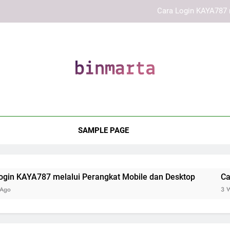
Cara Login KAYA787 
Cara Mengatasi Tombol Masuk yang Tidak Berfungs
KAYA787 dengan Antarmuka Mode
Cara EDWINSLOT Login melalui S
 Marta
Cara Login KAYA787 
Layanan Penyimpanan Dan Solusi Logistik Terbaik Dari Bin M
Cara Mengatasi Tombol Masuk yang Tidak Berfungs
SAMPLE PAGE
KAYA787 dengan Antarmuka Mode
7 melalui Perangkat Mobile dan Desktop
Cara Mengatas
3 Weeks Ago