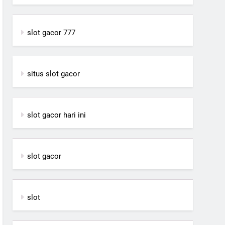
slot gacor 777
situs slot gacor
slot gacor hari ini
slot gacor
slot