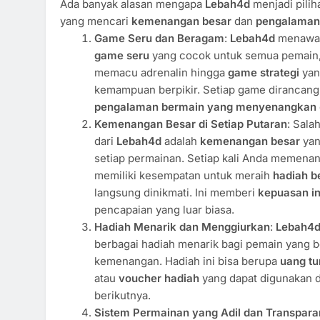
Ada banyak alasan mengapa
Lebah4d
menjadi pili
yang mencari
kemenangan besar
dan
pengalaman
Game Seru dan Beragam
:
Lebah4d
menawark
game seru
yang cocok untuk semua pemain,
memacu adrenalin hingga
game strategi
yan
kemampuan berpikir. Setiap game dirancan
pengalaman bermain yang menyenangkan
Kemenangan Besar di Setiap Putaran
: Sala
dari
Lebah4d
adalah
kemenangan besar
yan
setiap permainan. Setiap kali Anda memena
memiliki kesempatan untuk meraih
hadiah b
langsung dinikmati. Ini memberi
kepuasan in
pencapaian yang luar biasa.
Hadiah Menarik dan Menggiurkan
:
Lebah4
berbagai hadiah menarik bagi pemain yang b
kemenangan. Hadiah ini bisa berupa
uang tu
atau
voucher hadiah
yang dapat digunakan 
berikutnya.
Sistem Permainan yang Adil dan Transpara