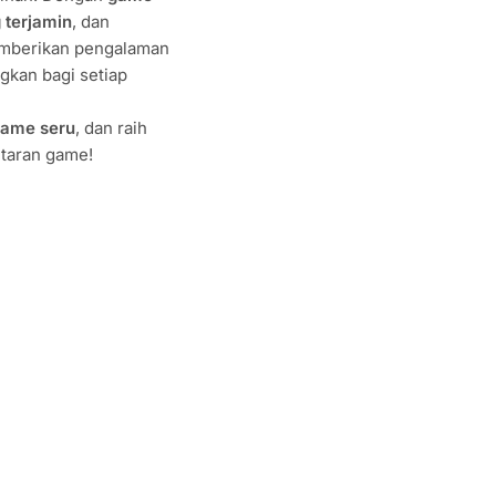
terjamin
, dan
berikan pengalaman
kan bagi setiap
ame seru
, dan raih
utaran game!