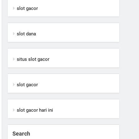
slot gacor
slot dana
situs slot gacor
slot gacor
slot gacor hari ini
Search