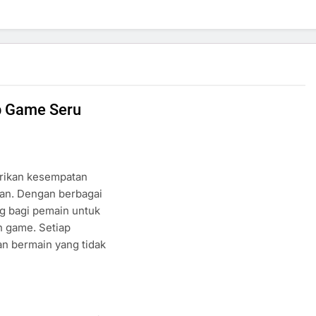
p Game Seru
rikan kesempatan
nan. Dengan berbagai
ng bagi pemain untuk
 game. Setiap
n bermain yang tidak