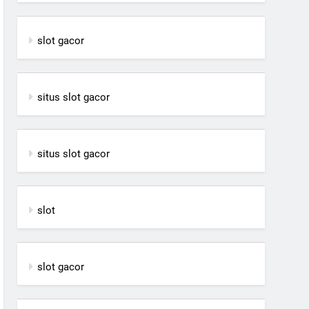
slot gacor
situs slot gacor
situs slot gacor
slot
slot gacor