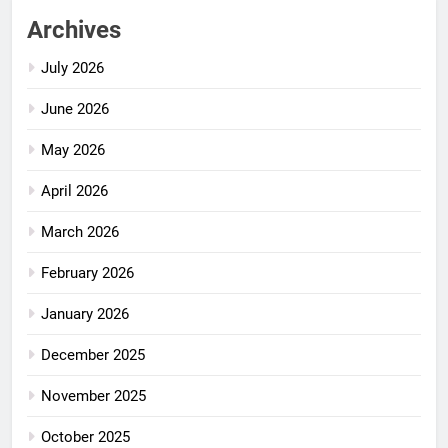
Archives
July 2026
June 2026
May 2026
April 2026
March 2026
February 2026
January 2026
December 2025
November 2025
October 2025