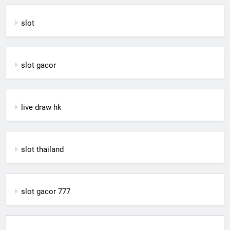
slot
slot gacor
live draw hk
slot thailand
slot gacor 777