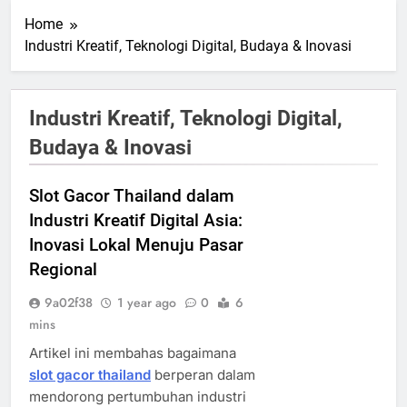
Home
Industri Kreatif, Teknologi Digital, Budaya & Inovasi
Industri Kreatif, Teknologi Digital,
Budaya & Inovasi
Slot Gacor Thailand dalam
Industri Kreatif Digital Asia:
Inovasi Lokal Menuju Pasar
Regional
9a02f38
1 year ago
0
6
mins
Artikel ini membahas bagaimana
slot gacor thailand
berperan dalam
mendorong pertumbuhan industri