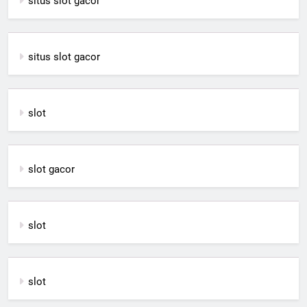
situs slot gacor
situs slot gacor
slot
slot gacor
slot
slot