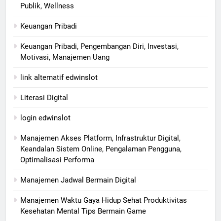
Publik, Wellness
Keuangan Pribadi
Keuangan Pribadi, Pengembangan Diri, Investasi,
Motivasi, Manajemen Uang
link alternatif edwinslot
Literasi Digital
login edwinslot
Manajemen Akses Platform, Infrastruktur Digital,
Keandalan Sistem Online, Pengalaman Pengguna,
Optimalisasi Performa
Manajemen Jadwal Bermain Digital
Manajemen Waktu Gaya Hidup Sehat Produktivitas
Kesehatan Mental Tips Bermain Game