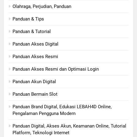
Olahraga, Perjudian, Panduan
Panduan & Tips
Panduan & Tutorial
Panduan Akses Digital
Panduan Akses Resmi
Panduan Akses Resmi dan Optimasi Login
Panduan Akun Digital
Panduan Bermain Slot
Panduan Brand Digital, Edukasi LEBAH4D Online,
Pengalaman Pengguna Modern
Panduan Digital, Akses Akun, Keamanan Online, Tutorial
Platform, Teknologi Internet