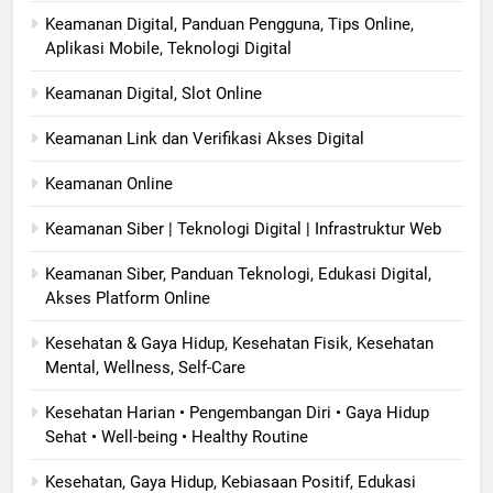
Keamanan Digital, Panduan Pengguna, Tips Online,
Aplikasi Mobile, Teknologi Digital
Keamanan Digital, Slot Online
Keamanan Link dan Verifikasi Akses Digital
Keamanan Online
Keamanan Siber | Teknologi Digital | Infrastruktur Web
Keamanan Siber, Panduan Teknologi, Edukasi Digital,
Akses Platform Online
Kesehatan & Gaya Hidup, Kesehatan Fisik, Kesehatan
Mental, Wellness, Self-Care
Kesehatan Harian • Pengembangan Diri • Gaya Hidup
Sehat • Well-being • Healthy Routine
Kesehatan, Gaya Hidup, Kebiasaan Positif, Edukasi