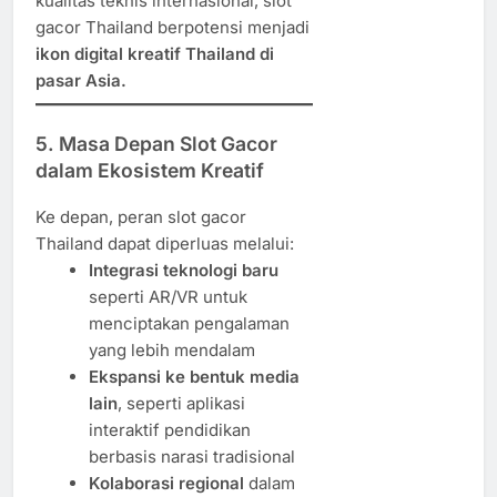
kualitas teknis internasional, slot
gacor Thailand berpotensi menjadi
ikon digital kreatif Thailand di
pasar Asia.
5. Masa Depan Slot Gacor
dalam Ekosistem Kreatif
Ke depan, peran slot gacor
Thailand dapat diperluas melalui:
Integrasi teknologi baru
seperti AR/VR untuk
menciptakan pengalaman
yang lebih mendalam
Ekspansi ke bentuk media
lain
, seperti aplikasi
interaktif pendidikan
berbasis narasi tradisional
Kolaborasi regional
dalam