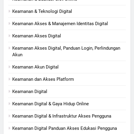
Keamanan & Teknologi Digital
Keamanan Akses & Manajemen Identitas Digital
Keamanan Akses Digital
Keamanan Akses Digital, Panduan Login, Perlindungan
Akun
Keamanan Akun Digital
Keamanan dan Akses Platform
Keamanan Digital
Keamanan Digital & Gaya Hidup Online
Keamanan Digital & Infrastruktur Akses Pengguna
Keamanan Digital Panduan Akses Edukasi Pengguna