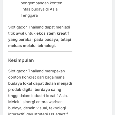
pengembangan konten
lintas budaya di Asia
Tenggara
Slot gacor Thailand dapat menjadi
titik awal untuk
ekosistem kreatif
yang berakar pada budaya, tetapi
meluas melalui teknologi.
Kesimpulan
Slot gacor Thailand merupakan
contoh konkret dari bagaimana
budaya lokal dapat diolah menjadi
produk digital berdaya saing
tinggi
dalam industri kreatif Asia.
Melalui sinergi antara warisan
budaya, desain visual, teknologi
interaktif, dan strategi UX adaptif,