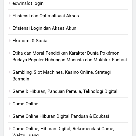
edwinslot login
Efisiensi dan Optimalisasi Akses
Efisiensi Login dan Akses Akun
Ekonomi & Sosial
Etika dan Moral Pendidikan Karakter Dunia Pokémon
Budaya Populer Hubungan Manusia dan Makhluk Fantasi
Gambling, Slot Machines, Kasino Online, Strategi
Bermain
Game & Hiburan, Panduan Pemula, Teknologi Digital
Game Online
Game Online Hiburan Digital Panduan & Edukasi
Game Online, Hiburan Digital, Rekomendasi Game,
Waktu Luang