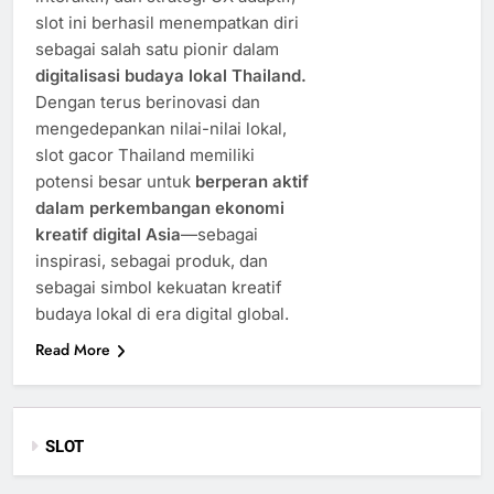
slot ini berhasil menempatkan diri
sebagai salah satu pionir dalam
digitalisasi budaya lokal Thailand.
Dengan terus berinovasi dan
mengedepankan nilai-nilai lokal,
slot gacor Thailand memiliki
potensi besar untuk
berperan aktif
dalam perkembangan ekonomi
kreatif digital Asia
—sebagai
inspirasi, sebagai produk, dan
sebagai simbol kekuatan kreatif
budaya lokal di era digital global.
Read More
SLOT