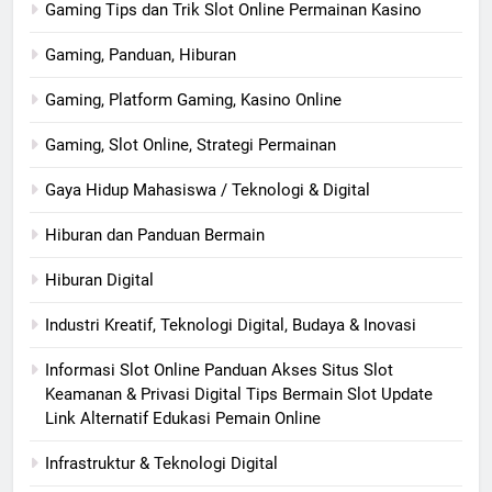
Gaming Tips dan Trik Slot Online Permainan Kasino
Gaming, Panduan, Hiburan
Gaming, Platform Gaming, Kasino Online
Gaming, Slot Online, Strategi Permainan
Gaya Hidup Mahasiswa / Teknologi & Digital
Hiburan dan Panduan Bermain
Hiburan Digital
Industri Kreatif, Teknologi Digital, Budaya & Inovasi
Informasi Slot Online Panduan Akses Situs Slot
Keamanan & Privasi Digital Tips Bermain Slot Update
Link Alternatif Edukasi Pemain Online
Infrastruktur & Teknologi Digital