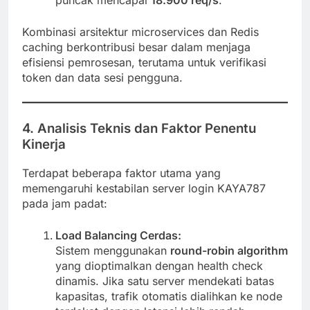
puncak mencapai
18.900 req/s
.
Kombinasi arsitektur microservices dan Redis
caching berkontribusi besar dalam menjaga
efisiensi pemrosesan, terutama untuk verifikasi
token dan data sesi pengguna.
4. Analisis Teknis dan Faktor Penentu
Kinerja
Terdapat beberapa faktor utama yang
memengaruhi kestabilan server login KAYA787
pada jam padat:
Load Balancing Cerdas:
Sistem menggunakan
round-robin algorithm
yang dioptimalkan dengan health check
dinamis. Jika satu server mendekati batas
kapasitas, trafik otomatis dialihkan ke node