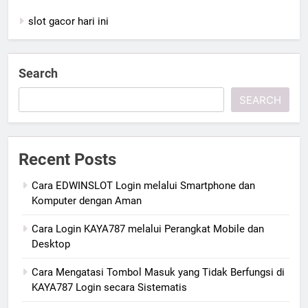
slot gacor hari ini
Search
SEARCH
Recent Posts
Cara EDWINSLOT Login melalui Smartphone dan
Komputer dengan Aman
Cara Login KAYA787 melalui Perangkat Mobile dan
Desktop
Cara Mengatasi Tombol Masuk yang Tidak Berfungsi di
KAYA787 Login secara Sistematis