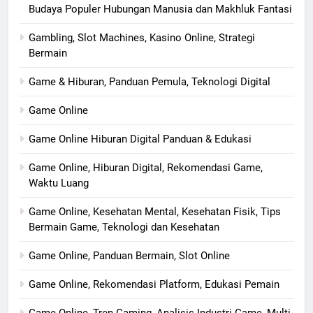
Budaya Populer Hubungan Manusia dan Makhluk Fantasi
Gambling, Slot Machines, Kasino Online, Strategi
Bermain
Game & Hiburan, Panduan Pemula, Teknologi Digital
Game Online
Game Online Hiburan Digital Panduan & Edukasi
Game Online, Hiburan Digital, Rekomendasi Game,
Waktu Luang
Game Online, Kesehatan Mental, Kesehatan Fisik, Tips
Bermain Game, Teknologi dan Kesehatan
Game Online, Panduan Bermain, Slot Online
Game Online, Rekomendasi Platform, Edukasi Pemain