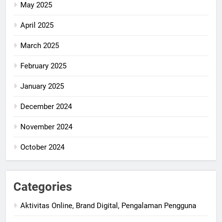
May 2025
April 2025
March 2025
February 2025
January 2025
December 2024
November 2024
October 2024
Categories
Aktivitas Online, Brand Digital, Pengalaman Pengguna