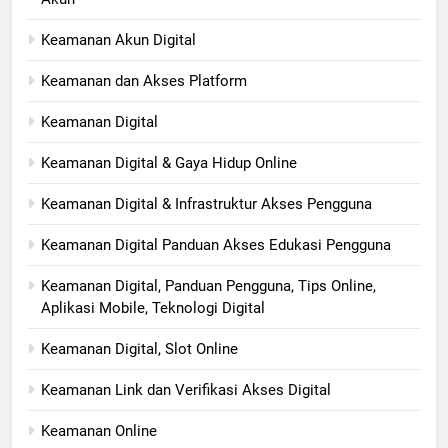
Keamanan Akun Digital
Keamanan dan Akses Platform
Keamanan Digital
Keamanan Digital & Gaya Hidup Online
Keamanan Digital & Infrastruktur Akses Pengguna
Keamanan Digital Panduan Akses Edukasi Pengguna
Keamanan Digital, Panduan Pengguna, Tips Online,
Aplikasi Mobile, Teknologi Digital
Keamanan Digital, Slot Online
Keamanan Link dan Verifikasi Akses Digital
Keamanan Online