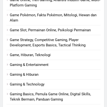
Game Online, Tren Gaming, Analisis Industri Game, Multi-
Platform Gaming
Game Pokémon, Fakta Pokémon, Mitologi, Hewan dan
Alam
Game Slot, Permainan Online, Psikologi Permainan
Game Strategy, Competitive Gaming, Player
Development, Esports Basics, Tactical Thinking
Game, Hiburan, Teknologi
Gaming & Entertainment
Gaming & Hiburan
Gaming & Technology
Gaming Basics, Pemula Game Online, Digital Skills,
Teknik Bermain, Panduan Gaming