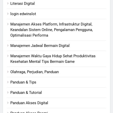
Literasi Digital
login edwinslot
Manajemen Akses Platform, Infrastruktur Digital,
Keandalan Sistem Online, Pengalaman Pengguna,
Optimalisasi Performa
Manajemen Jadwal Bermain Digital
Manajemen Waktu Gaya Hidup Sehat Produktivitas
Kesehatan Mental Tips Bermain Game
Olahraga, Perjudian, Panduan
Panduan & Tips
Panduan & Tutorial
Panduan Akses Digital