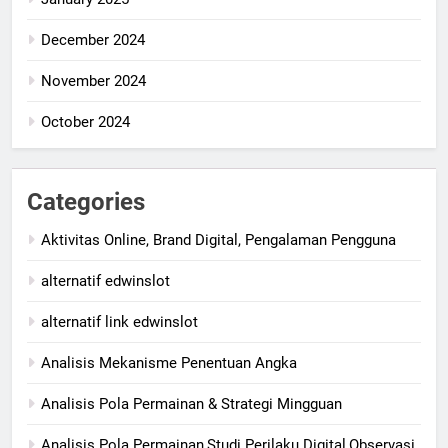
December 2024
November 2024
October 2024
Categories
Aktivitas Online, Brand Digital, Pengalaman Pengguna
alternatif edwinslot
alternatif link edwinslot
Analisis Mekanisme Penentuan Angka
Analisis Pola Permainan & Strategi Mingguan
Analisis Pola Permainan,Studi Perilaku Digital,Observasi