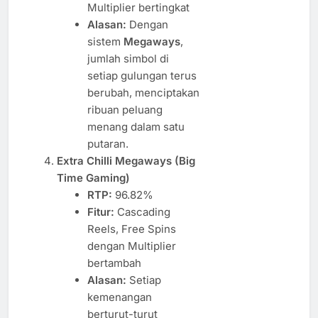
Multiplier bertingkat
Alasan:
Dengan
sistem
Megaways
,
jumlah simbol di
setiap gulungan terus
berubah, menciptakan
ribuan peluang
menang dalam satu
putaran.
Extra Chilli Megaways (Big
Time Gaming)
RTP:
96.82%
Fitur:
Cascading
Reels, Free Spins
dengan Multiplier
bertambah
Alasan:
Setiap
kemenangan
berturut-turut