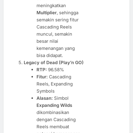
meningkatkan
Multiplier
, sehingga
semakin sering fitur
Cascading Reels
muncul, semakin
besar nilai
kemenangan yang
bisa didapat.
Legacy of Dead (Play’n GO)
RTP:
96.58%
Fitur:
Cascading
Reels, Expanding
Symbols
Alasan:
Simbol
Expanding Wilds
dikombinasikan
dengan Cascading
Reels membuat