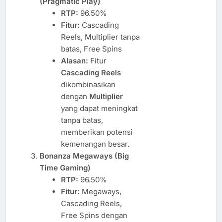
(Pragmatic Play)
RTP:
96.50%
Fitur:
Cascading
Reels, Multiplier tanpa
batas, Free Spins
Alasan:
Fitur
Cascading Reels
dikombinasikan
dengan
Multiplier
yang dapat meningkat
tanpa batas,
memberikan potensi
kemenangan besar.
Bonanza Megaways (Big
Time Gaming)
RTP:
96.50%
Fitur:
Megaways,
Cascading Reels,
Free Spins dengan