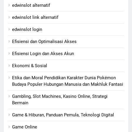
edwinslot alternatif
edwinslot link alternatif
edwinslot login
Efisiensi dan Optimalisasi Akses
Efisiensi Login dan Akses Akun
Ekonomi & Sosial
Etika dan Moral Pendidikan Karakter Dunia Pokémon
Budaya Populer Hubungan Manusia dan Makhluk Fantasi
Gambling, Slot Machines, Kasino Online, Strategi
Bermain
Game & Hiburan, Panduan Pemula, Teknologi Digital
Game Online