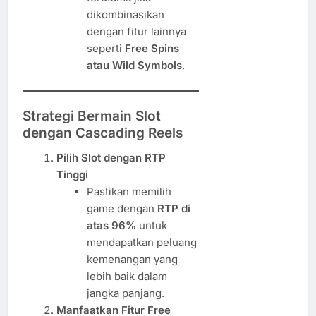
dikombinasikan
dengan fitur lainnya
seperti
Free Spins
atau Wild Symbols
.
Strategi Bermain Slot
dengan Cascading Reels
Pilih Slot dengan RTP
Tinggi
Pastikan memilih
game dengan
RTP di
atas 96%
untuk
mendapatkan peluang
kemenangan yang
lebih baik dalam
jangka panjang.
Manfaatkan Fitur Free