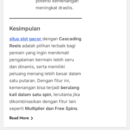
potensi kemenangan
meningkat drastis.
Kesimpulan
situs slot gacor
dengan
Cascading
Reels
adalah pilihan terbaik bagi
pemain yang ingin menikmati
pengalaman bermain lebih seru
dan dinamis, serta memiliki
peluang menang lebih besar dalam
satu putaran. Dengan fitur ini,
kemenangan bisa terjadi
berulang
kali dalam satu spin
, terutama jika
dikombinasikan dengan fitur lain
seperti
Multiplier dan Free Spins
.
Read More