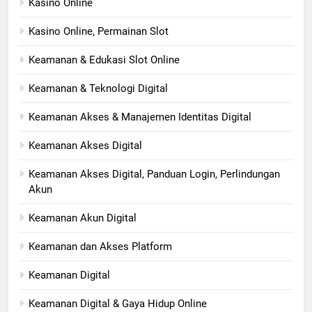
Kasino Online
Kasino Online, Permainan Slot
Keamanan & Edukasi Slot Online
Keamanan & Teknologi Digital
Keamanan Akses & Manajemen Identitas Digital
Keamanan Akses Digital
Keamanan Akses Digital, Panduan Login, Perlindungan
Akun
Keamanan Akun Digital
Keamanan dan Akses Platform
Keamanan Digital
Keamanan Digital & Gaya Hidup Online