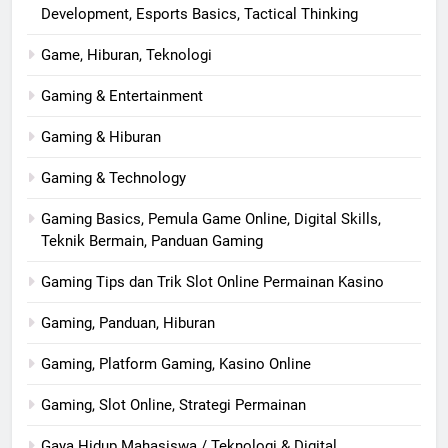
Development, Esports Basics, Tactical Thinking
Game, Hiburan, Teknologi
Gaming & Entertainment
Gaming & Hiburan
Gaming & Technology
Gaming Basics, Pemula Game Online, Digital Skills,
Teknik Bermain, Panduan Gaming
Gaming Tips dan Trik Slot Online Permainan Kasino
Gaming, Panduan, Hiburan
Gaming, Platform Gaming, Kasino Online
Gaming, Slot Online, Strategi Permainan
Gaya Hidup Mahasiswa / Teknologi & Digital