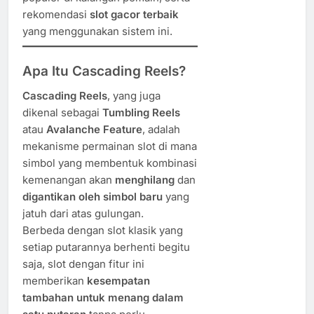
rekomendasi
slot gacor terbaik
yang menggunakan sistem ini.
Apa Itu Cascading Reels?
Cascading Reels
, yang juga
dikenal sebagai
Tumbling Reels
atau
Avalanche Feature
, adalah
mekanisme permainan slot di mana
simbol yang membentuk kombinasi
kemenangan akan
menghilang
dan
digantikan oleh simbol baru
yang
jatuh dari atas gulungan.
Berbeda dengan slot klasik yang
setiap putarannya berhenti begitu
saja, slot dengan fitur ini
memberikan
kesempatan
tambahan untuk menang dalam