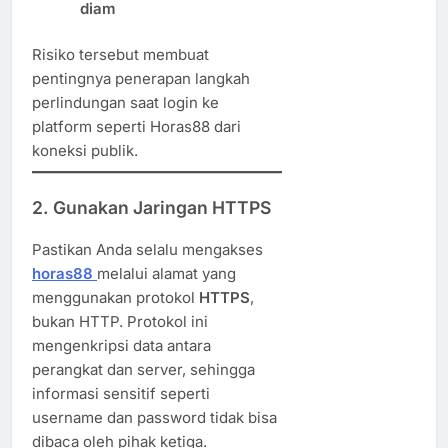
diam
Risiko tersebut membuat
pentingnya penerapan langkah
perlindungan saat login ke
platform seperti Horas88 dari
koneksi publik.
2. Gunakan Jaringan HTTPS
Pastikan Anda selalu mengakses
horas88
melalui alamat yang
menggunakan protokol
HTTPS
,
bukan HTTP. Protokol ini
mengenkripsi data antara
perangkat dan server, sehingga
informasi sensitif seperti
username dan password tidak bisa
dibaca oleh pihak ketiga.