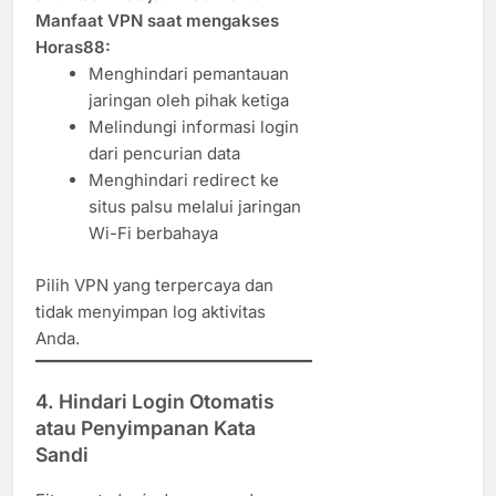
Manfaat VPN saat mengakses
Horas88:
Menghindari pemantauan
jaringan oleh pihak ketiga
Melindungi informasi login
dari pencurian data
Menghindari redirect ke
situs palsu melalui jaringan
Wi-Fi berbahaya
Pilih VPN yang terpercaya dan
tidak menyimpan log aktivitas
Anda.
4. Hindari Login Otomatis
atau Penyimpanan Kata
Sandi