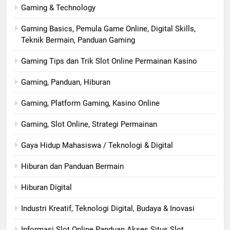
Gaming & Technology
Gaming Basics, Pemula Game Online, Digital Skills,
Teknik Bermain, Panduan Gaming
Gaming Tips dan Trik Slot Online Permainan Kasino
Gaming, Panduan, Hiburan
Gaming, Platform Gaming, Kasino Online
Gaming, Slot Online, Strategi Permainan
Gaya Hidup Mahasiswa / Teknologi & Digital
Hiburan dan Panduan Bermain
Hiburan Digital
Industri Kreatif, Teknologi Digital, Budaya & Inovasi
Informasi Slot Online Panduan Akses Situs Slot