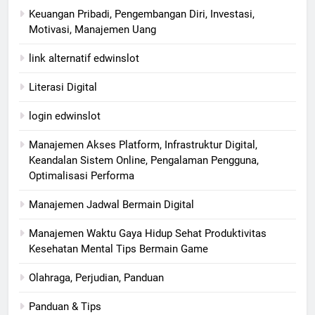
Keuangan Pribadi, Pengembangan Diri, Investasi,
Motivasi, Manajemen Uang
link alternatif edwinslot
Literasi Digital
login edwinslot
Manajemen Akses Platform, Infrastruktur Digital,
Keandalan Sistem Online, Pengalaman Pengguna,
Optimalisasi Performa
Manajemen Jadwal Bermain Digital
Manajemen Waktu Gaya Hidup Sehat Produktivitas
Kesehatan Mental Tips Bermain Game
Olahraga, Perjudian, Panduan
Panduan & Tips