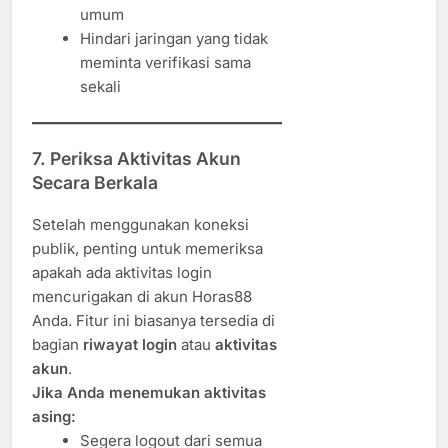
umum
Hindari jaringan yang tidak
meminta verifikasi sama
sekali
7. Periksa Aktivitas Akun
Secara Berkala
Setelah menggunakan koneksi
publik, penting untuk memeriksa
apakah ada aktivitas login
mencurigakan di akun Horas88
Anda. Fitur ini biasanya tersedia di
bagian
riwayat login
atau
aktivitas
akun
.
Jika Anda menemukan aktivitas
asing:
Segera logout dari semua