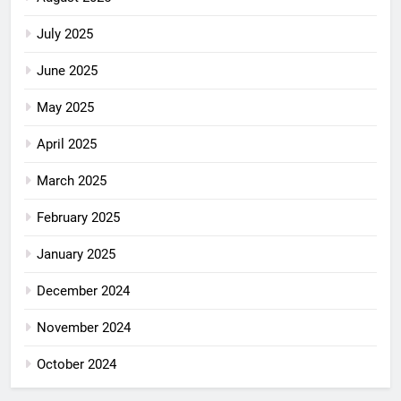
July 2025
June 2025
May 2025
April 2025
March 2025
February 2025
January 2025
December 2024
November 2024
October 2024