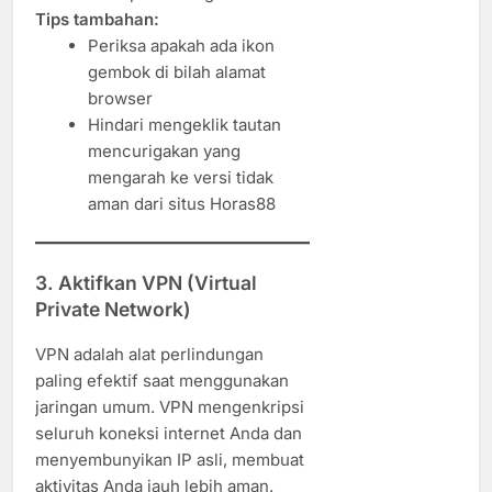
Tips tambahan:
Periksa apakah ada ikon
gembok di bilah alamat
browser
Hindari mengeklik tautan
mencurigakan yang
mengarah ke versi tidak
aman dari situs Horas88
3. Aktifkan VPN (Virtual
Private Network)
VPN adalah alat perlindungan
paling efektif saat menggunakan
jaringan umum. VPN mengenkripsi
seluruh koneksi internet Anda dan
menyembunyikan IP asli, membuat
aktivitas Anda jauh lebih aman.