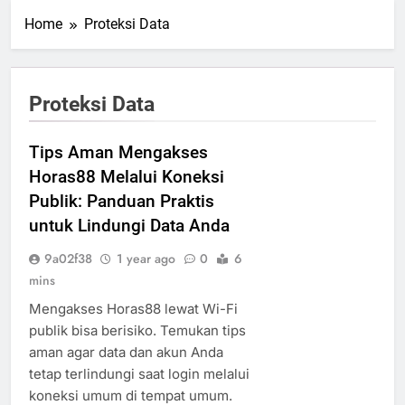
Home
Proteksi Data
Proteksi Data
Tips Aman Mengakses
Horas88 Melalui Koneksi
Publik: Panduan Praktis
untuk Lindungi Data Anda
9a02f38
1 year ago
0
6
mins
Mengakses Horas88 lewat Wi-Fi
publik bisa berisiko. Temukan tips
aman agar data dan akun Anda
tetap terlindungi saat login melalui
koneksi umum di tempat umum.