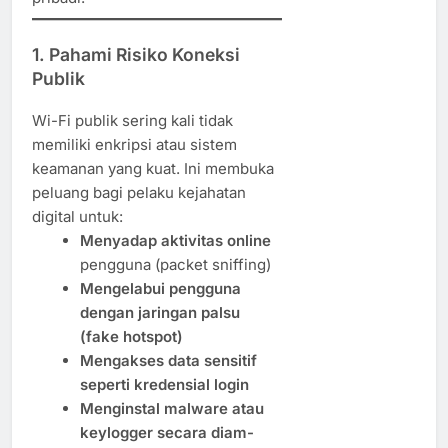
1. Pahami Risiko Koneksi
Publik
Wi-Fi publik sering kali tidak
memiliki enkripsi atau sistem
keamanan yang kuat. Ini membuka
peluang bagi pelaku kejahatan
digital untuk:
Menyadap aktivitas online
pengguna (packet sniffing)
Mengelabui pengguna
dengan jaringan palsu
(fake hotspot)
Mengakses data sensitif
seperti kredensial login
Menginstal malware atau
keylogger secara diam-