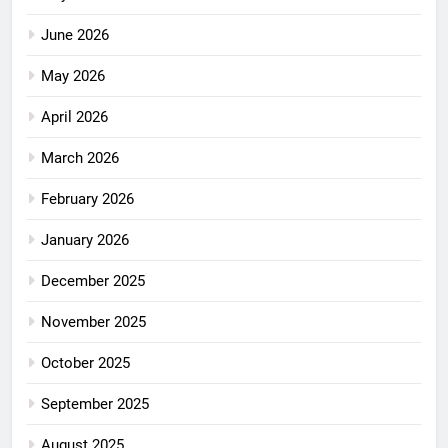
June 2026
May 2026
April 2026
March 2026
February 2026
January 2026
December 2025
November 2025
October 2025
September 2025
August 2025