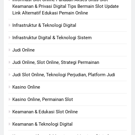
Keamanan & Privasi Digital Tips Bermain Slot Update
Link Alternatif Edukasi Pemain Online
Infrastruktur & Teknologi Digital
Infrastruktur Digital & Teknologi Sistem
Judi Online
Judi Online, Slot Online, Strategi Permainan
Judi Slot Online, Teknologi Perjudian, Platform Judi
Kasino Online
Kasino Online, Permainan Slot
Keamanan & Edukasi Slot Online
Keamanan & Teknologi Digital