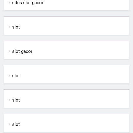
situs slot gacor
slot
slot gacor
slot
slot
slot