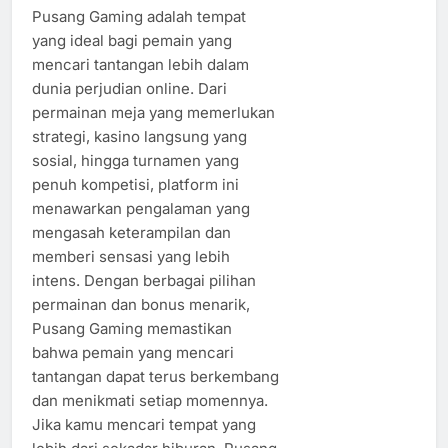
Pusang Gaming adalah tempat
yang ideal bagi pemain yang
mencari tantangan lebih dalam
dunia perjudian online. Dari
permainan meja yang memerlukan
strategi, kasino langsung yang
sosial, hingga turnamen yang
penuh kompetisi, platform ini
menawarkan pengalaman yang
mengasah keterampilan dan
memberi sensasi yang lebih
intens. Dengan berbagai pilihan
permainan dan bonus menarik,
Pusang Gaming memastikan
bahwa pemain yang mencari
tantangan dapat terus berkembang
dan menikmati setiap momennya.
Jika kamu mencari tempat yang