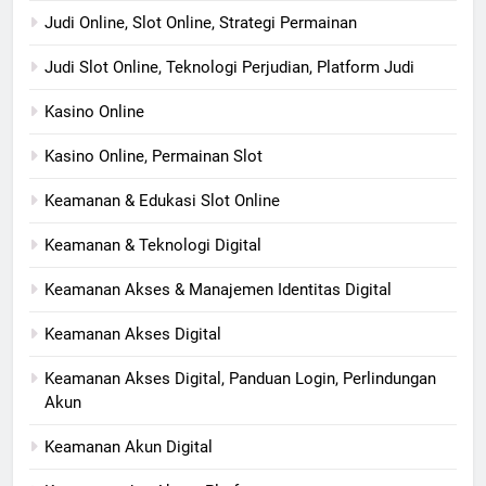
Judi Online, Slot Online, Strategi Permainan
Judi Slot Online, Teknologi Perjudian, Platform Judi
Kasino Online
Kasino Online, Permainan Slot
Keamanan & Edukasi Slot Online
Keamanan & Teknologi Digital
Keamanan Akses & Manajemen Identitas Digital
Keamanan Akses Digital
Keamanan Akses Digital, Panduan Login, Perlindungan
Akun
Keamanan Akun Digital