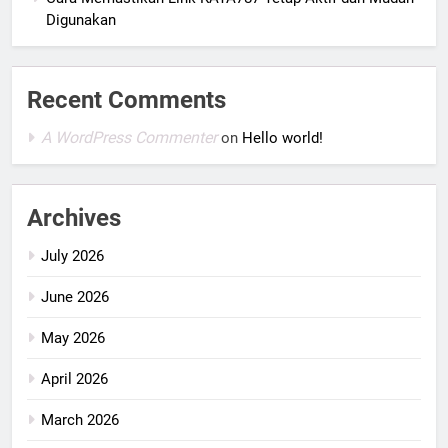
Digunakan
Recent Comments
A WordPress Commenter
on
Hello world!
Archives
July 2026
June 2026
May 2026
April 2026
March 2026