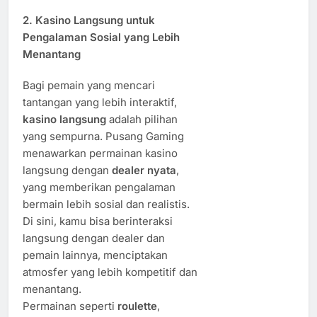
2.
Kasino Langsung untuk
Pengalaman Sosial yang Lebih
Menantang
Bagi pemain yang mencari
tantangan yang lebih interaktif,
kasino langsung
adalah pilihan
yang sempurna. Pusang Gaming
menawarkan permainan kasino
langsung dengan
dealer nyata
,
yang memberikan pengalaman
bermain lebih sosial dan realistis.
Di sini, kamu bisa berinteraksi
langsung dengan dealer dan
pemain lainnya, menciptakan
atmosfer yang lebih kompetitif dan
menantang.
Permainan seperti
roulette
,