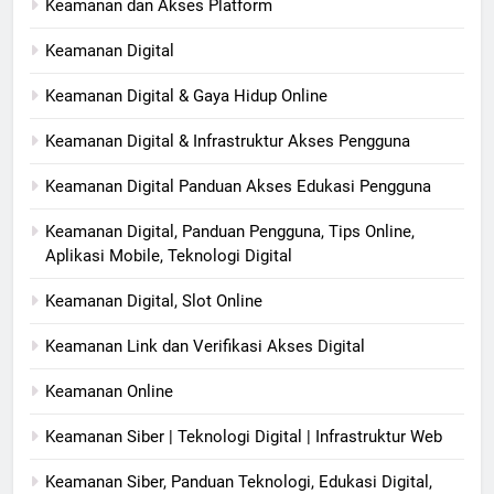
Keamanan dan Akses Platform
Keamanan Digital
Keamanan Digital & Gaya Hidup Online
Keamanan Digital & Infrastruktur Akses Pengguna
Keamanan Digital Panduan Akses Edukasi Pengguna
Keamanan Digital, Panduan Pengguna, Tips Online,
Aplikasi Mobile, Teknologi Digital
Keamanan Digital, Slot Online
Keamanan Link dan Verifikasi Akses Digital
Keamanan Online
Keamanan Siber | Teknologi Digital | Infrastruktur Web
Keamanan Siber, Panduan Teknologi, Edukasi Digital,