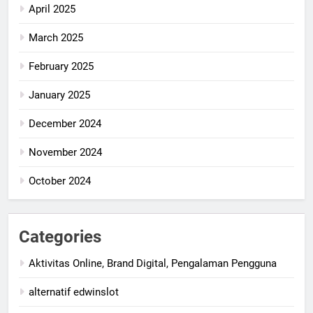
April 2025
March 2025
February 2025
January 2025
December 2024
November 2024
October 2024
Categories
Aktivitas Online, Brand Digital, Pengalaman Pengguna
alternatif edwinslot