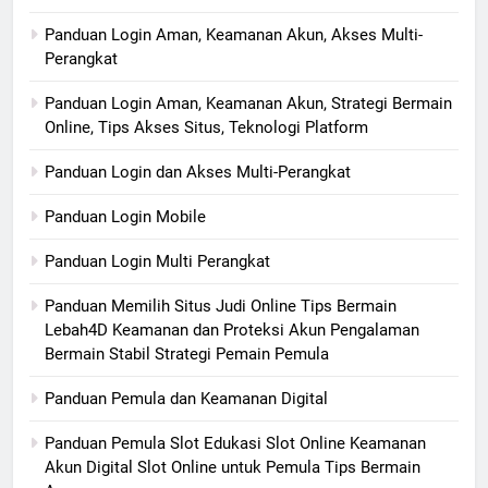
Panduan Login Aman, Keamanan Akun, Akses Multi-
Perangkat
Panduan Login Aman, Keamanan Akun, Strategi Bermain
Online, Tips Akses Situs, Teknologi Platform
Panduan Login dan Akses Multi-Perangkat
Panduan Login Mobile
Panduan Login Multi Perangkat
Panduan Memilih Situs Judi Online Tips Bermain
Lebah4D Keamanan dan Proteksi Akun Pengalaman
Bermain Stabil Strategi Pemain Pemula
Panduan Pemula dan Keamanan Digital
Panduan Pemula Slot Edukasi Slot Online Keamanan
Akun Digital Slot Online untuk Pemula Tips Bermain