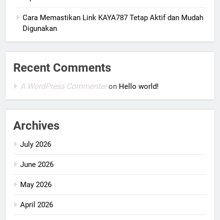
Cara Memastikan Link KAYA787 Tetap Aktif dan Mudah
Digunakan
Recent Comments
A WordPress Commenter
on
Hello world!
Archives
July 2026
June 2026
May 2026
April 2026