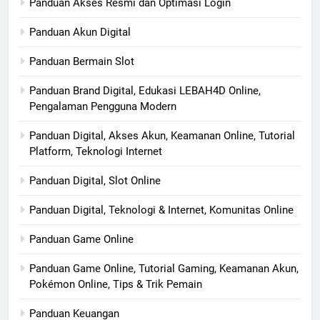
Panduan Akses Resmi dan Optimasi Login
Panduan Akun Digital
Panduan Bermain Slot
Panduan Brand Digital, Edukasi LEBAH4D Online,
Pengalaman Pengguna Modern
Panduan Digital, Akses Akun, Keamanan Online, Tutorial
Platform, Teknologi Internet
Panduan Digital, Slot Online
Panduan Digital, Teknologi & Internet, Komunitas Online
Panduan Game Online
Panduan Game Online, Tutorial Gaming, Keamanan Akun,
Pokémon Online, Tips & Trik Pemain
Panduan Keuangan