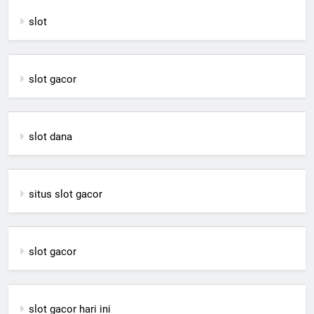
slot
slot gacor
slot dana
situs slot gacor
slot gacor
slot gacor hari ini