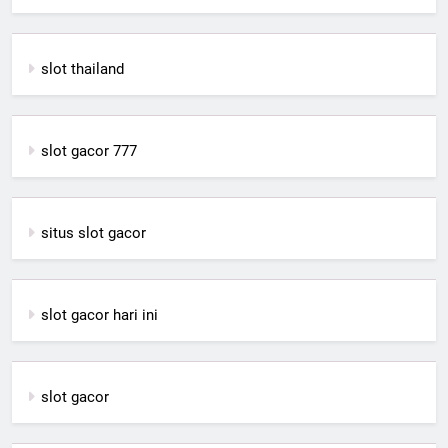
slot thailand
slot gacor 777
situs slot gacor
slot gacor hari ini
slot gacor