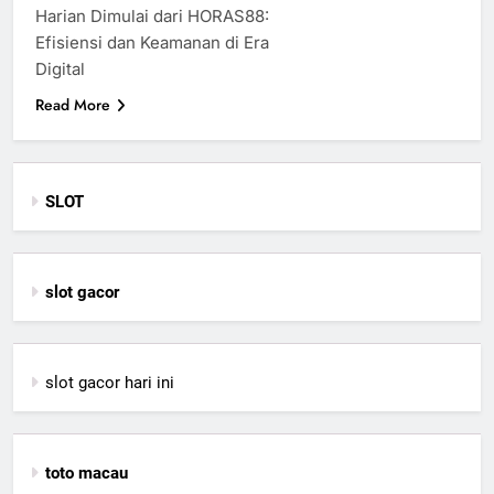
Harian Dimulai dari HORAS88:
Efisiensi dan Keamanan di Era
Digital
Read More
SLOT
slot gacor
slot gacor hari ini
toto macau