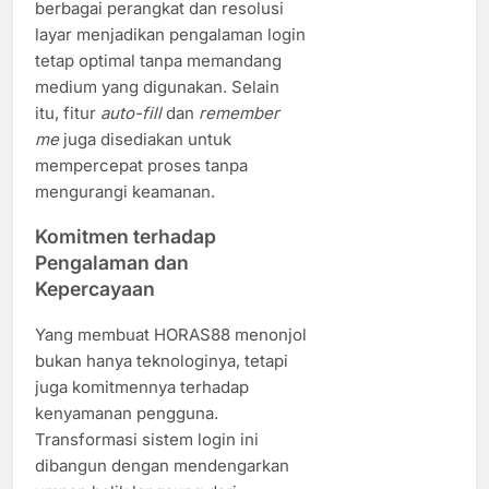
berbagai perangkat dan resolusi
layar menjadikan pengalaman login
tetap optimal tanpa memandang
medium yang digunakan. Selain
itu, fitur
auto-fill
dan
remember
me
juga disediakan untuk
mempercepat proses tanpa
mengurangi keamanan.
Komitmen terhadap
Pengalaman dan
Kepercayaan
Yang membuat HORAS88 menonjol
bukan hanya teknologinya, tetapi
juga komitmennya terhadap
kenyamanan pengguna.
Transformasi sistem login ini
dibangun dengan mendengarkan