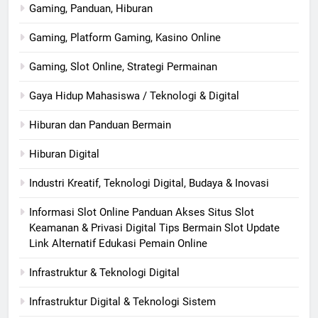
Gaming, Panduan, Hiburan
Gaming, Platform Gaming, Kasino Online
Gaming, Slot Online, Strategi Permainan
Gaya Hidup Mahasiswa / Teknologi & Digital
Hiburan dan Panduan Bermain
Hiburan Digital
Industri Kreatif, Teknologi Digital, Budaya & Inovasi
Informasi Slot Online Panduan Akses Situs Slot
Keamanan & Privasi Digital Tips Bermain Slot Update
Link Alternatif Edukasi Pemain Online
Infrastruktur & Teknologi Digital
Infrastruktur Digital & Teknologi Sistem