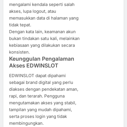
mengalami kendala seperti salah
akses, lupa logout, atau
memasukkan data di halaman yang
tidak tepat.
Dengan kata lain, keamanan akun
bukan tindakan satu kali, melainkan
kebiasaan yang dilakukan secara
konsisten.
Keunggulan Pengalaman
Akses EDWINSLOT
EDWINSLOT dapat dipahami
sebagai brand digital yang perlu
diakses dengan pendekatan aman,
rapi, dan terarah. Pengguna
mengutamakan akses yang stabil,
tampilan yang mudah dipahami,
serta proses login yang tidak
membingungkan.