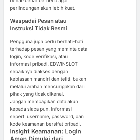
benar-benar berbeda agar
perlindungan akun lebih kuat.
Waspadai Pesan atau
Instruksi Tidak Resmi
Pengguna juga perlu berhati-hati
terhadap pesan yang meminta data
login, kode verifikasi, atau
informasi pribadi. EDWINSLOT
sebaiknya diakses dengan
kebiasaan mandiri dan teliti, bukan
melalui arahan mencurigakan dari
pihak yang tidak dikenal.
Jangan membagikan data akun
kepada siapa pun. Informasi
seperti username, password, dan
kode keamanan bersifat pribadi.
Insight Keamanan: Login
Aman Dimulai dari