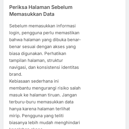
Periksa Halaman Sebelum
Memasukkan Data
Sebelum memasukkan informasi
login, pengguna perlu memastikan
bahwa halaman yang dibuka benar-
benar sesuai dengan akses yang
biasa digunakan. Perhatikan
tampilan halaman, struktur
navigasi, dan konsistensi identitas
brand.
Kebiasaan sederhana ini
membantu mengurangi risiko salah
masuk ke halaman tiruan. Jangan
terburu-buru memasukkan data
hanya karena halaman terlihat
mirip. Pengguna yang teliti
biasanya lebih mudah menghindari