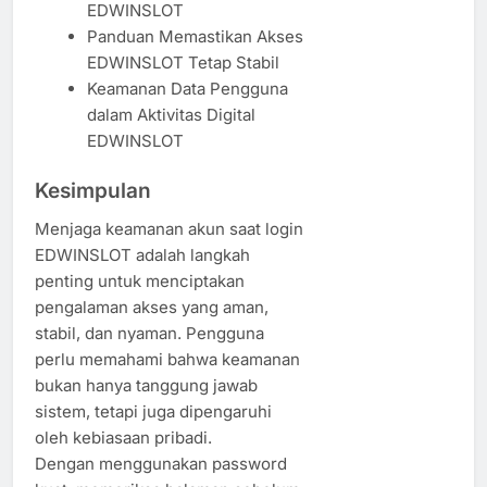
EDWINSLOT
Panduan Memastikan Akses
EDWINSLOT Tetap Stabil
Keamanan Data Pengguna
dalam Aktivitas Digital
EDWINSLOT
Kesimpulan
Menjaga keamanan akun saat login
EDWINSLOT adalah langkah
penting untuk menciptakan
pengalaman akses yang aman,
stabil, dan nyaman. Pengguna
perlu memahami bahwa keamanan
bukan hanya tanggung jawab
sistem, tetapi juga dipengaruhi
oleh kebiasaan pribadi.
Dengan menggunakan password