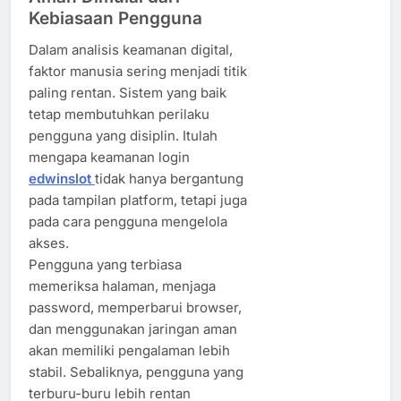
Kebiasaan Pengguna
Dalam analisis keamanan digital,
faktor manusia sering menjadi titik
paling rentan. Sistem yang baik
tetap membutuhkan perilaku
pengguna yang disiplin. Itulah
mengapa keamanan login
edwinslot
tidak hanya bergantung
pada tampilan platform, tetapi juga
pada cara pengguna mengelola
akses.
Pengguna yang terbiasa
memeriksa halaman, menjaga
password, memperbarui browser,
dan menggunakan jaringan aman
akan memiliki pengalaman lebih
stabil. Sebaliknya, pengguna yang
terburu-buru lebih rentan