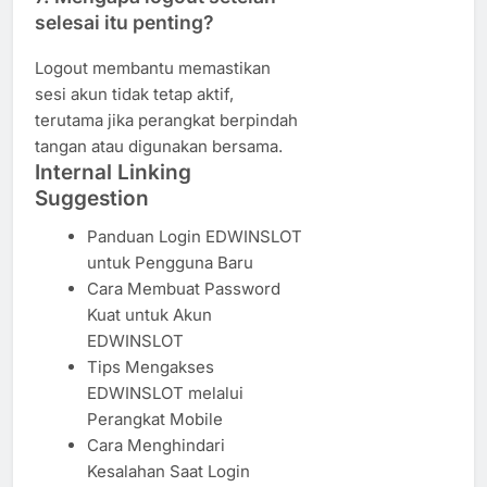
selesai itu penting?
Logout membantu memastikan
sesi akun tidak tetap aktif,
terutama jika perangkat berpindah
tangan atau digunakan bersama.
Internal Linking
Suggestion
Panduan Login EDWINSLOT
untuk Pengguna Baru
Cara Membuat Password
Kuat untuk Akun
EDWINSLOT
Tips Mengakses
EDWINSLOT melalui
Perangkat Mobile
Cara Menghindari
Kesalahan Saat Login