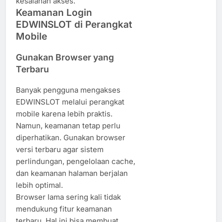
kesalahan akses.
Keamanan Login
EDWINSLOT di Perangkat
Mobile
Gunakan Browser yang
Terbaru
Banyak pengguna mengakses
EDWINSLOT melalui perangkat
mobile karena lebih praktis.
Namun, keamanan tetap perlu
diperhatikan. Gunakan browser
versi terbaru agar sistem
perlindungan, pengelolaan cache,
dan keamanan halaman berjalan
lebih optimal.
Browser lama sering kali tidak
mendukung fitur keamanan
terbaru. Hal ini bisa membuat