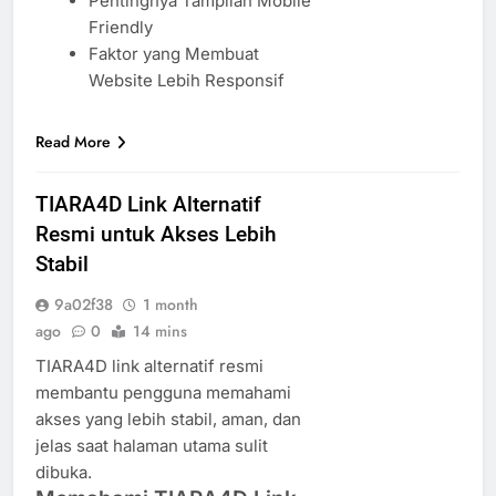
Pentingnya Tampilan Mobile
Friendly
Faktor yang Membuat
Website Lebih Responsif
Read More
TIARA4D Link Alternatif
Resmi untuk Akses Lebih
Stabil
9a02f38
1 month
ago
0
14 mins
TIARA4D link alternatif resmi
membantu pengguna memahami
akses yang lebih stabil, aman, dan
jelas saat halaman utama sulit
dibuka.