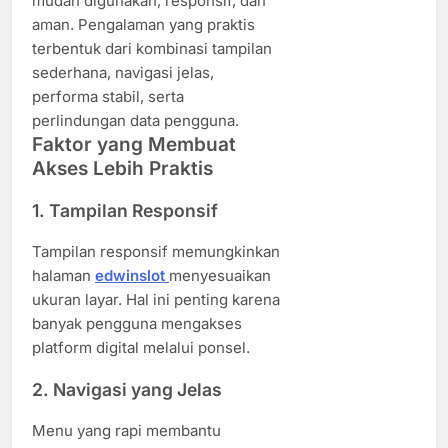
mudah digunakan, responsif, dan
aman. Pengalaman yang praktis
terbentuk dari kombinasi tampilan
sederhana, navigasi jelas,
performa stabil, serta
perlindungan data pengguna.
Faktor yang Membuat
Akses Lebih Praktis
1. Tampilan Responsif
Tampilan responsif memungkinkan
halaman
edwinslot
menyesuaikan
ukuran layar. Hal ini penting karena
banyak pengguna mengakses
platform digital melalui ponsel.
2. Navigasi yang Jelas
Menu yang rapi membantu