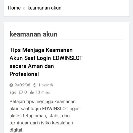
Home
keamanan akun
keamanan akun
Tips Menjaga Keamanan
Akun Saat Login EDWINSLOT
secara Aman dan
Profesional
9a02f38
1 month
ago
0
13 mins
Pelajari tips menjaga keamanan
akun saat login EDWINSLOT agar
akses tetap aman, stabil, dan
terhindar dari risiko kesalahan
digital.