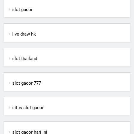
slot gacor
live draw hk
slot thailand
slot gacor 777
situs slot gacor
slot gacor hari ini