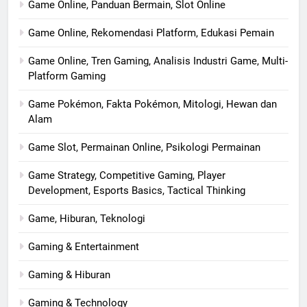
Game Online, Panduan Bermain, Slot Online
Game Online, Rekomendasi Platform, Edukasi Pemain
Game Online, Tren Gaming, Analisis Industri Game, Multi-
Platform Gaming
Game Pokémon, Fakta Pokémon, Mitologi, Hewan dan
Alam
Game Slot, Permainan Online, Psikologi Permainan
Game Strategy, Competitive Gaming, Player
Development, Esports Basics, Tactical Thinking
Game, Hiburan, Teknologi
Gaming & Entertainment
Gaming & Hiburan
Gaming & Technology