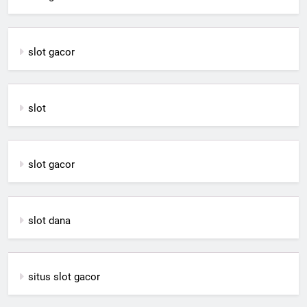
slot gacor
slot
slot gacor
slot dana
situs slot gacor