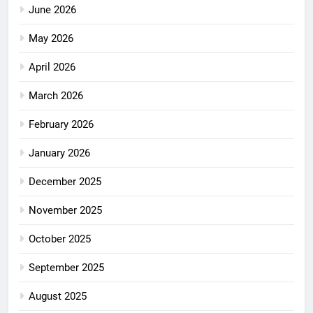
June 2026
May 2026
April 2026
March 2026
February 2026
January 2026
December 2025
November 2025
October 2025
September 2025
August 2025