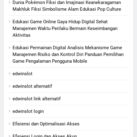
Dunia Pokémon Fiksi dan Imajinasi Keanekaragaman
Makhluk Fiksi Simbolisme Alam Edukasi Pop Culture
Edukasi Game Online Gaya Hidup Digital Sehat
Manajemen Waktu Perilaku Bermain Keseimbangan
Aktivitas
Edukasi Permainan Digital Analisis Mekanisme Game
Manajemen Risiko dan Kontrol Diri Panduan Pemilihan
Game Pengalaman Pengguna Mobile
edwinslot
edwinslot alternatif
edwinslot link alternatif
edwinslot login
Efisiensi dan Optimalisasi Akses
Efisiensi Login dan Akses Akun