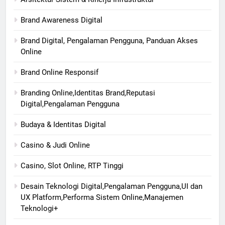
Brand Awareness Digital
Brand Digital, Pengalaman Pengguna, Panduan Akses
Online
Brand Online Responsif
Branding Online,Identitas Brand,Reputasi
Digital,Pengalaman Pengguna
Budaya & Identitas Digital
Casino & Judi Online
Casino, Slot Online, RTP Tinggi
Desain Teknologi Digital,Pengalaman Pengguna,UI dan
UX Platform,Performa Sistem Online,Manajemen
Teknologi+