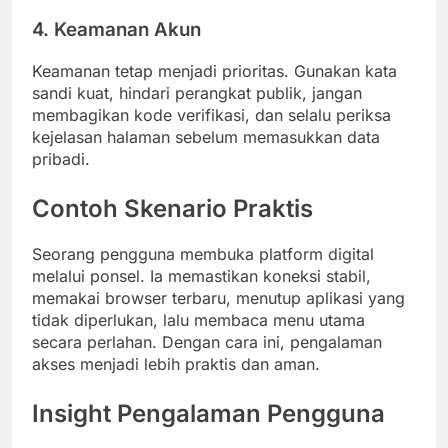
4. Keamanan Akun
Keamanan tetap menjadi prioritas. Gunakan kata
sandi kuat, hindari perangkat publik, jangan
membagikan kode verifikasi, dan selalu periksa
kejelasan halaman sebelum memasukkan data
pribadi.
Contoh Skenario Praktis
Seorang pengguna membuka platform digital
melalui ponsel. Ia memastikan koneksi stabil,
memakai browser terbaru, menutup aplikasi yang
tidak diperlukan, lalu membaca menu utama
secara perlahan. Dengan cara ini, pengalaman
akses menjadi lebih praktis dan aman.
Insight Pengalaman Pengguna