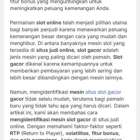
fitur bonus yang menguntungkan untuk
meningkatkan peluang kemenangan Anda.
Permainan
slot online
telah menjadi pilihan utama
bagi banyak penjudi karena menawarkan peluang
kemenangan besar dengan cara yang mudah dan
menghibur. Di antara banyaknya mesin slot yang
tersedia di
situs judi online
,
slot gacor
adalah
jenis mesin yang paling dicari oleh pemain.
Slot
gacor
dikenal karena kemampuannya untuk
memberikan pembayaran yang lebih sering dan
lebih besar dibandingkan dengan mesin lainnya.
Namun, mengidentifikasi
mesin
situs slot gacor
gacor
tidak selalu mudah, terutama bagi pemain
baru yang tidak tahu apa yang harus dicari. Dalam
artikel ini, kami akan membahas cara
mengidentifikasi mesin slot gacor
di situs judi
online. Dengan memahami faktor-faktor seperti
RTP
(Return to Player),
volatilitas
,
fitur bonus
,