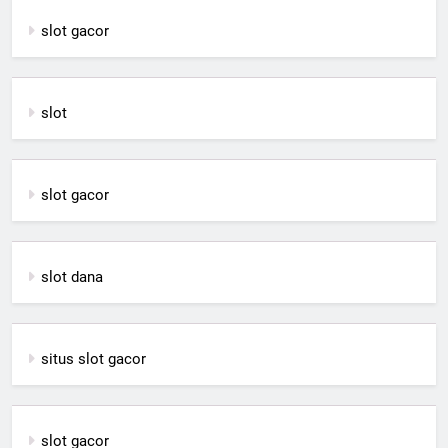
slot gacor
slot
slot gacor
slot dana
situs slot gacor
slot gacor