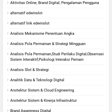
Aktivitas Online, Brand Digital, Pengalaman Pengguna
alternatif edwinslot
alternatif link edwinslot
Analisis Mekanisme Penentuan Angka
Analisis Pola Permainan & Strategi Mingguan
Analisis Pola Permainan,Studi Perilaku Digital,Observasi
Sistem Interaktif,Psikologi Interaksi Pemain
Analisis Slot & Strategi
Analitik Data & Teknologi Digital
Arsitektur Sistem & Cloud Engineering
Arsitektur Sistem & Kinerja Infrastruktur
Brand Awareness Digital