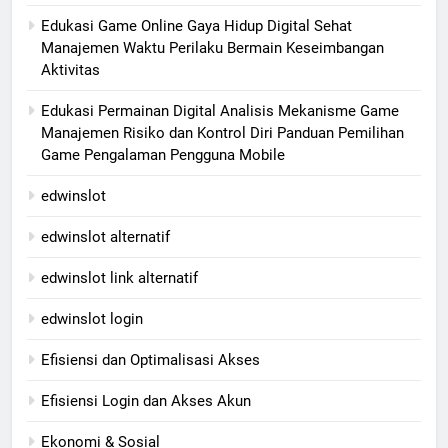
Edukasi Game Online Gaya Hidup Digital Sehat
Manajemen Waktu Perilaku Bermain Keseimbangan
Aktivitas
Edukasi Permainan Digital Analisis Mekanisme Game
Manajemen Risiko dan Kontrol Diri Panduan Pemilihan
Game Pengalaman Pengguna Mobile
edwinslot
edwinslot alternatif
edwinslot link alternatif
edwinslot login
Efisiensi dan Optimalisasi Akses
Efisiensi Login dan Akses Akun
Ekonomi & Sosial