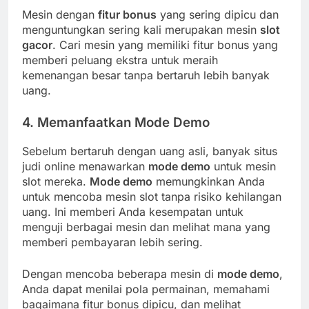
Mesin dengan
fitur bonus
yang sering dipicu dan
menguntungkan sering kali merupakan mesin
slot
gacor
. Cari mesin yang memiliki fitur bonus yang
memberi peluang ekstra untuk meraih
kemenangan besar tanpa bertaruh lebih banyak
uang.
4.
Memanfaatkan Mode Demo
Sebelum bertaruh dengan uang asli, banyak situs
judi online menawarkan
mode demo
untuk mesin
slot mereka.
Mode demo
memungkinkan Anda
untuk mencoba mesin slot tanpa risiko kehilangan
uang. Ini memberi Anda kesempatan untuk
menguji berbagai mesin dan melihat mana yang
memberi pembayaran lebih sering.
Dengan mencoba beberapa mesin di
mode demo
,
Anda dapat menilai pola permainan, memahami
bagaimana fitur bonus dipicu, dan melihat