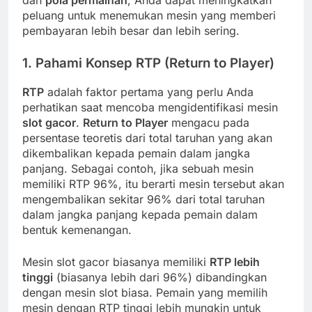
dan
pola permainan
, Anda dapat meningkatkan
peluang untuk menemukan mesin yang memberi
pembayaran lebih besar dan lebih sering.
1.
Pahami Konsep RTP (Return to Player)
RTP
adalah faktor pertama yang perlu Anda
perhatikan saat mencoba mengidentifikasi mesin
slot gacor
.
Return to Player
mengacu pada
persentase teoretis dari total taruhan yang akan
dikembalikan kepada pemain dalam jangka
panjang. Sebagai contoh, jika sebuah mesin
memiliki RTP 96%, itu berarti mesin tersebut akan
mengembalikan sekitar 96% dari total taruhan
dalam jangka panjang kepada pemain dalam
bentuk kemenangan.
Mesin slot gacor biasanya memiliki
RTP lebih
tinggi
(biasanya lebih dari 96%) dibandingkan
dengan mesin slot biasa. Pemain yang memilih
mesin dengan RTP tinggi lebih mungkin untuk