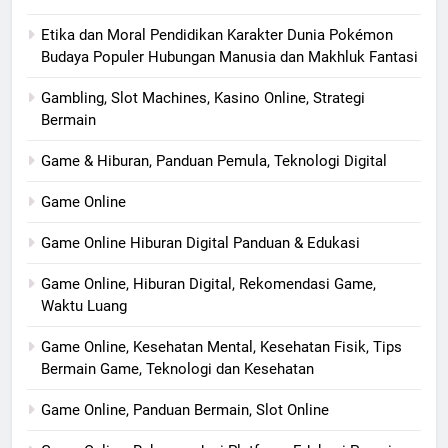
Etika dan Moral Pendidikan Karakter Dunia Pokémon
Budaya Populer Hubungan Manusia dan Makhluk Fantasi
Gambling, Slot Machines, Kasino Online, Strategi
Bermain
Game & Hiburan, Panduan Pemula, Teknologi Digital
Game Online
Game Online Hiburan Digital Panduan & Edukasi
Game Online, Hiburan Digital, Rekomendasi Game,
Waktu Luang
Game Online, Kesehatan Mental, Kesehatan Fisik, Tips
Bermain Game, Teknologi dan Kesehatan
Game Online, Panduan Bermain, Slot Online