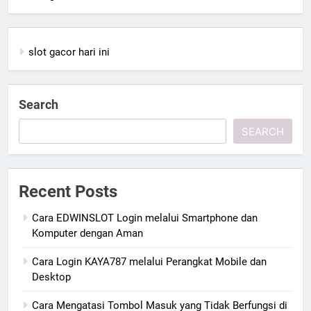
slot gacor hari ini
Search
SEARCH
Recent Posts
Cara EDWINSLOT Login melalui Smartphone dan
Komputer dengan Aman
Cara Login KAYA787 melalui Perangkat Mobile dan
Desktop
Cara Mengatasi Tombol Masuk yang Tidak Berfungsi di