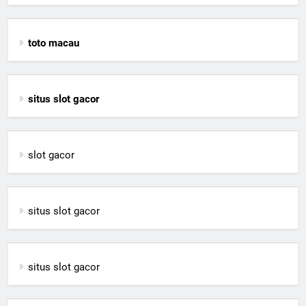
toto macau
situs slot gacor
slot gacor
situs slot gacor
situs slot gacor