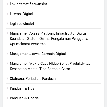
link alternatif edwinslot
Literasi Digital
login edwinslot
Manajemen Akses Platform, Infrastruktur Digital,
Keandalan Sistem Online, Pengalaman Pengguna,
Optimalisasi Performa
Manajemen Jadwal Bermain Digital
Manajemen Waktu Gaya Hidup Sehat Produktivitas
Kesehatan Mental Tips Bermain Game
Olahraga, Perjudian, Panduan
Panduan & Tips
Panduan & Tutorial