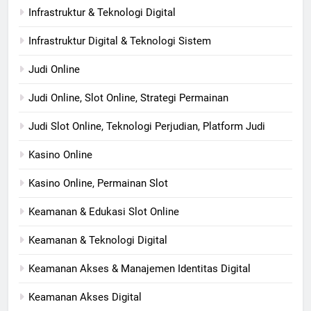
Infrastruktur & Teknologi Digital
Infrastruktur Digital & Teknologi Sistem
Judi Online
Judi Online, Slot Online, Strategi Permainan
Judi Slot Online, Teknologi Perjudian, Platform Judi
Kasino Online
Kasino Online, Permainan Slot
Keamanan & Edukasi Slot Online
Keamanan & Teknologi Digital
Keamanan Akses & Manajemen Identitas Digital
Keamanan Akses Digital