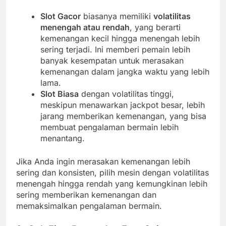
Slot Gacor
biasanya memiliki
volatilitas
menengah atau rendah
, yang berarti
kemenangan kecil hingga menengah lebih
sering terjadi. Ini memberi pemain lebih
banyak kesempatan untuk merasakan
kemenangan dalam jangka waktu yang lebih
lama.
Slot Biasa
dengan volatilitas tinggi,
meskipun menawarkan jackpot besar, lebih
jarang memberikan kemenangan, yang bisa
membuat pengalaman bermain lebih
menantang.
Jika Anda ingin merasakan kemenangan lebih
sering dan konsisten, pilih mesin dengan volatilitas
menengah hingga rendah yang kemungkinan lebih
sering memberikan kemenangan dan
memaksimalkan pengalaman bermain.