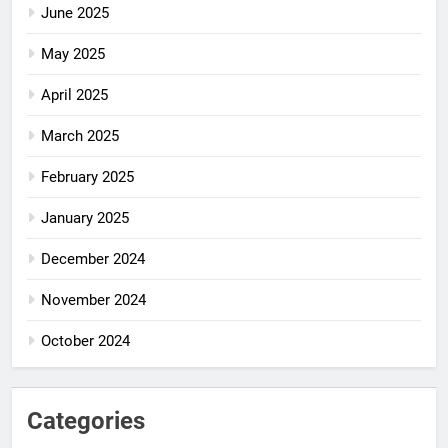
June 2025
May 2025
April 2025
March 2025
February 2025
January 2025
December 2024
November 2024
October 2024
Categories