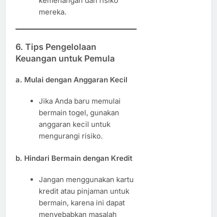
kemenangan dan risiko
mereka.
6. Tips Pengelolaan
Keuangan untuk Pemula
a. Mulai dengan Anggaran Kecil
Jika Anda baru memulai
bermain togel, gunakan
anggaran kecil untuk
mengurangi risiko.
b. Hindari Bermain dengan Kredit
Jangan menggunakan kartu
kredit atau pinjaman untuk
bermain, karena ini dapat
menyebabkan masalah