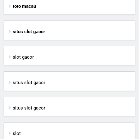
toto macau
situs slot gacor
slot gacor
situs slot gacor
situs slot gacor
slot