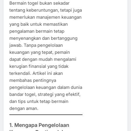
Bermain togel bukan sekadar
tentang keberuntungan, tetapi juga
memerlukan manajemen keuangan
yang baik untuk memastikan
pengalaman bermain tetap
menyenangkan dan bertanggung
jawab. Tanpa pengelolaan
keuangan yang tepat, pemain
dapat dengan mudah mengalami
kerugian finansial yang tidak
terkendali. Artikel ini akan
membahas pentingnya
pengelolaan keuangan dalam dunia
bandar togel, strategi yang efektif,
dan tips untuk tetap bermain
dengan aman.
1. Mengapa Pengelolaan