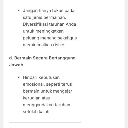
Jangan hanya fokus pada
satu jenis permainan.
Diversifikasi taruhan Anda
untuk meningkatkan
peluang menang sekaligus
meminimalkan risiko.
d. Bermain Secara Bertanggung
Jawab
Hindari keputusan
emosional, seperti terus
bermain untuk mengejar
kerugian atau
menggandakan taruhan
setelah kalah.