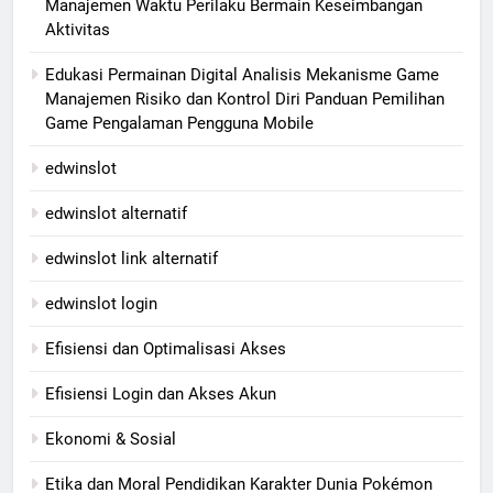
Manajemen Waktu Perilaku Bermain Keseimbangan
Aktivitas
Edukasi Permainan Digital Analisis Mekanisme Game
Manajemen Risiko dan Kontrol Diri Panduan Pemilihan
Game Pengalaman Pengguna Mobile
edwinslot
edwinslot alternatif
edwinslot link alternatif
edwinslot login
Efisiensi dan Optimalisasi Akses
Efisiensi Login dan Akses Akun
Ekonomi & Sosial
Etika dan Moral Pendidikan Karakter Dunia Pokémon