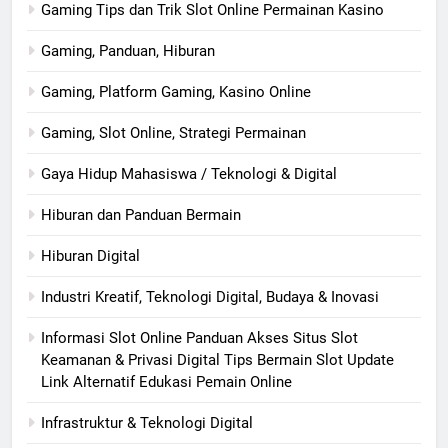
Gaming Tips dan Trik Slot Online Permainan Kasino
Gaming, Panduan, Hiburan
Gaming, Platform Gaming, Kasino Online
Gaming, Slot Online, Strategi Permainan
Gaya Hidup Mahasiswa / Teknologi & Digital
Hiburan dan Panduan Bermain
Hiburan Digital
Industri Kreatif, Teknologi Digital, Budaya & Inovasi
Informasi Slot Online Panduan Akses Situs Slot
Keamanan & Privasi Digital Tips Bermain Slot Update
Link Alternatif Edukasi Pemain Online
Infrastruktur & Teknologi Digital