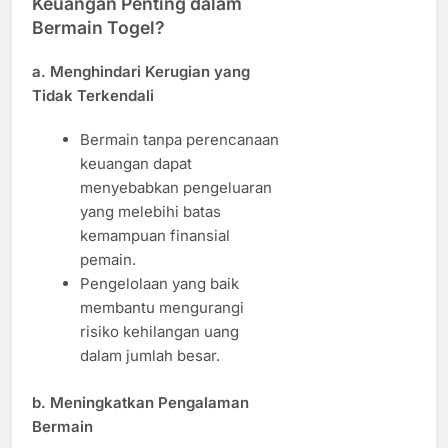
Keuangan Penting dalam
Bermain Togel?
a. Menghindari Kerugian yang
Tidak Terkendali
Bermain tanpa perencanaan
keuangan dapat
menyebabkan pengeluaran
yang melebihi batas
kemampuan finansial
pemain.
Pengelolaan yang baik
membantu mengurangi
risiko kehilangan uang
dalam jumlah besar.
b. Meningkatkan Pengalaman
Bermain