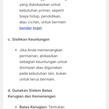
yang dialokasikan untuk
kebutuhan primer, seperti
biaya hidup, pendidikan,
atau cicilan, untuk bermain
bandar togel
.
c. Sisihkan Keuntungan
Jika Anda memenangkan
permainan, alokasikan
sebagian keuntungan untuk
disimpan atau digunakan
pada kebutuhan lain, bukan
untuk terus bermain.
d. Gunakan Sistem Batas
Kerugian dan Kemenangan
Batas Kerugian:
Tentukan