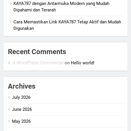
KAYA787 dengan Antarmuka Modern yang Mudah
Dipahami dan Terarah
Cara Memastikan Link KAYA787 Tetap Aktif dan Mudah
Digunakan
Recent Comments
A WordPress Commenter
on
Hello world!
Archives
July 2026
June 2026
May 2026