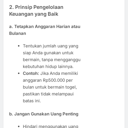
2. Prinsip Pengelolaan
Keuangan yang Baik
a. Tetapkan Anggaran Harian atau
Bulanan
Tentukan jumlah uang yang
siap Anda gunakan untuk
bermain, tanpa mengganggu
kebutuhan hidup lainnya.
Contoh:
Jika Anda memiliki
anggaran Rp500.000 per
bulan untuk bermain togel,
pastikan tidak melampaui
batas ini.
b. Jangan Gunakan Uang Penting
Hindari menggunakan uang