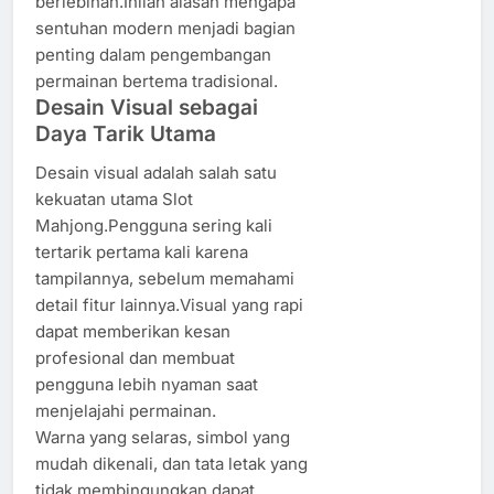
berlebihan.Inilah alasan mengapa
sentuhan modern menjadi bagian
penting dalam pengembangan
permainan bertema tradisional.
Desain Visual sebagai
Daya Tarik Utama
Desain visual adalah salah satu
kekuatan utama Slot
Mahjong.Pengguna sering kali
tertarik pertama kali karena
tampilannya, sebelum memahami
detail fitur lainnya.Visual yang rapi
dapat memberikan kesan
profesional dan membuat
pengguna lebih nyaman saat
menjelajahi permainan.
Warna yang selaras, simbol yang
mudah dikenali, dan tata letak yang
tidak membingungkan dapat