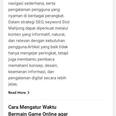
navigasi sederhana, serta
pengalaman pengguna yang
nyaman di berbagai perangkat.
Dalam strategi SEO, keyword Slot
Mahjong dapat diperkuat melalui
konten yang informatif, natural,
dan relevan dengan kebutuhan
pengguna.Artikel yang baik tidak
hanya mengejar peringkat, tetapi
juga membantu pembaca
memahami konsep, desain,
keamanan informasi, dan
pengalaman digital secara lebih
jelas.
Read More
Cara Mengatur Waktu
Bermain Game Online agar