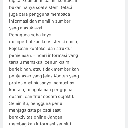
digital.Keamanan dalam konteks ini
bukan hanya soal sistem, tetapi
juga cara pengguna membaca
informasi dan memilih sumber
yang masuk akal.
Pengguna sebaiknya
memperhatikan konsistensi nama,
kejelasan konteks, dan struktur
penjelasan.Hindari informasi yang
terlalu memaksa, penuh klaim
berlebihan, atau tidak memberikan
penjelasan yang jelas.Konten yang
profesional biasanya membahas
konsep, pengalaman pengguna,
desain, dan fitur secara objektif.
Selain itu, pengguna perlu
menjaga data pribadi saat
beraktivitas online.Jangan
membagikan informasi sensitif