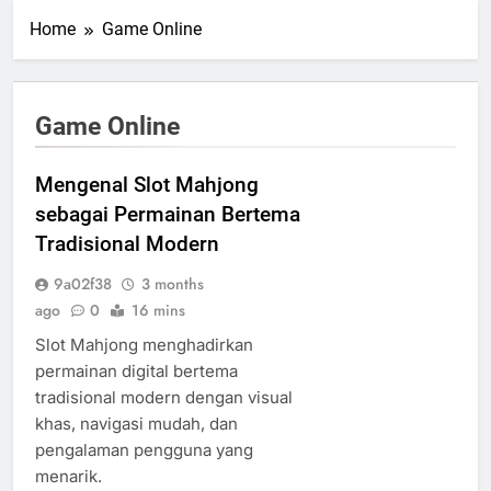
Home
Game Online
Game Online
Mengenal Slot Mahjong
sebagai Permainan Bertema
Tradisional Modern
9a02f38
3 months
ago
0
16 mins
Slot Mahjong menghadirkan
permainan digital bertema
tradisional modern dengan visual
khas, navigasi mudah, dan
pengalaman pengguna yang
menarik.