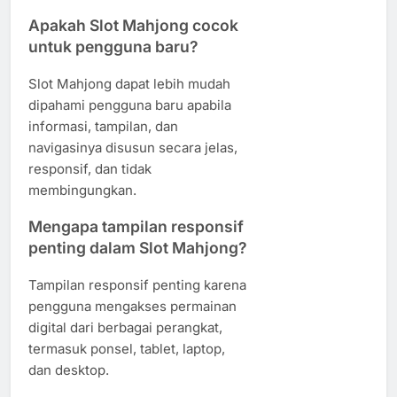
Apakah Slot Mahjong cocok
untuk pengguna baru?
Slot Mahjong dapat lebih mudah
dipahami pengguna baru apabila
informasi, tampilan, dan
navigasinya disusun secara jelas,
responsif, dan tidak
membingungkan.
Mengapa tampilan responsif
penting dalam Slot Mahjong?
Tampilan responsif penting karena
pengguna mengakses permainan
digital dari berbagai perangkat,
termasuk ponsel, tablet, laptop,
dan desktop.