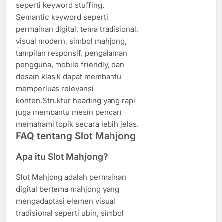
seperti keyword stuffing.
Semantic keyword seperti
permainan digital, tema tradisional,
visual modern, simbol mahjong,
tampilan responsif, pengalaman
pengguna, mobile friendly, dan
desain klasik dapat membantu
memperluas relevansi
konten.Struktur heading yang rapi
juga membantu mesin pencari
memahami topik secara lebih jelas.
FAQ tentang Slot Mahjong
Apa itu Slot Mahjong?
Slot Mahjong adalah permainan
digital bertema mahjong yang
mengadaptasi elemen visual
tradisional seperti ubin, simbol