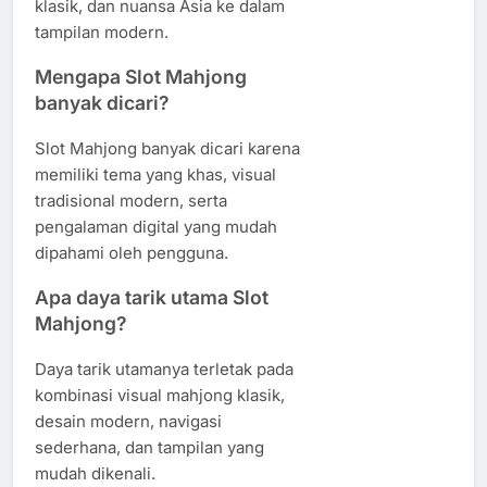
klasik, dan nuansa Asia ke dalam
tampilan modern.
Mengapa Slot Mahjong
banyak dicari?
Slot Mahjong banyak dicari karena
memiliki tema yang khas, visual
tradisional modern, serta
pengalaman digital yang mudah
dipahami oleh pengguna.
Apa daya tarik utama Slot
Mahjong?
Daya tarik utamanya terletak pada
kombinasi visual mahjong klasik,
desain modern, navigasi
sederhana, dan tampilan yang
mudah dikenali.