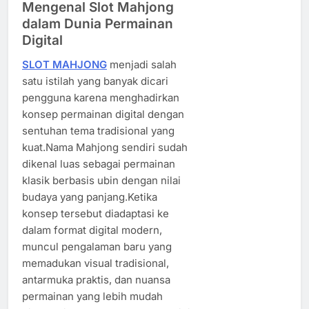
Mengenal Slot Mahjong
dalam Dunia Permainan
Digital
SLOT MAHJONG
menjadi salah
satu istilah yang banyak dicari
pengguna karena menghadirkan
konsep permainan digital dengan
sentuhan tema tradisional yang
kuat.Nama Mahjong sendiri sudah
dikenal luas sebagai permainan
klasik berbasis ubin dengan nilai
budaya yang panjang.Ketika
konsep tersebut diadaptasi ke
dalam format digital modern,
muncul pengalaman baru yang
memadukan visual tradisional,
antarmuka praktis, dan nuansa
permainan yang lebih mudah