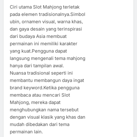
Ciri utama Slot Mahjong terletak
pada elemen tradisionalnya.Simbol
ubin, ornamen visual, warna khas,
dan gaya desain yang terinspirasi
dari budaya Asia membuat
permainan ini memiliki karakter
yang kuat.Pengguna dapat
langsung mengenali tema mahjong
hanya dari tampilan awal.
Nuansa tradisional seperti ini
membantu membangun daya ingat
brand keyword.Ketika pengguna
membaca atau mencari Slot
Mahjong, mereka dapat
menghubungkan nama tersebut
dengan visual klasik yang khas dan
mudah dibedakan dari tema
permainan lain.