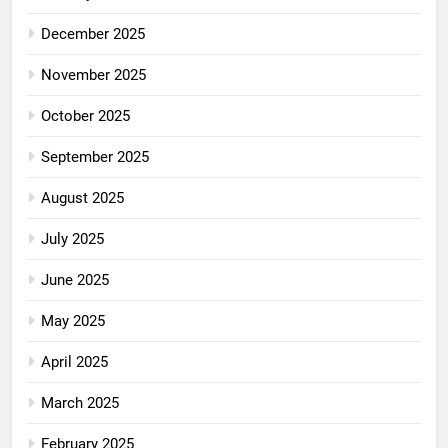
December 2025
November 2025
October 2025
September 2025
August 2025
July 2025
June 2025
May 2025
April 2025
March 2025
February 2025