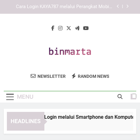
Skip
Cara Mengatasi Tombol Masuk yang Tidak
to
Berfungsi di KAYA787 Login secara Sistematis
content
KAYA787 dengan Antarmuka Modern yang Mudah
Dipahami dan Terarah
Cara EDWINSLOT Login melalui Smartphone dan
Komputer dengan Aman
Cara Login KAYA787 melalui Perangkat Mobile
dan Desktop
Cara Mengatasi Tombol Masuk yang Tidak
Berfungsi di KAYA787 Login secara Sistematis
Bin Marta
Dapatkan Layanan Penyimpanan Dan
KAYA787 dengan Antarmuka Modern yang Mudah
NEWSLETTER
RANDOM NEWS
Dipahami dan Terarah
Solusi Logistik Terbaik Dari Bin Marta.
Penyimpanan Yang Aman Dan Terpercaya.
MENU
ra EDWINSLOT Login melalui Smartphone dan Komputer den
HEADLINES
Weeks Ago