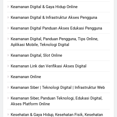
Keamanan Digital & Gaya Hidup Online
Keamanan Digital & Infrastruktur Akses Pengguna
Keamanan Digital Panduan Akses Edukasi Pengguna
Keamanan Digital, Panduan Pengguna, Tips Online,
Aplikasi Mobile, Teknologi Digital
Keamanan Digital, Slot Online
Keamanan Link dan Verifikasi Akses Digital
Keamanan Online
Keamanan Siber | Teknologi Digital | Infrastruktur Web
Keamanan Siber, Panduan Teknologi, Edukasi Digital,
Akses Platform Online
Kesehatan & Gaya Hidup, Kesehatan Fisik, Kesehatan