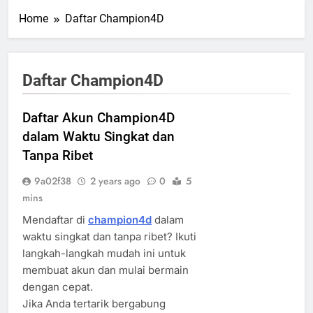
Home
Daftar Champion4D
Daftar Champion4D
Daftar Akun Champion4D
dalam Waktu Singkat dan
Tanpa Ribet
9a02f38
2 years ago
0
5
mins
Mendaftar di
champion4d
dalam
waktu singkat dan tanpa ribet? Ikuti
langkah-langkah mudah ini untuk
membuat akun dan mulai bermain
dengan cepat.
Jika Anda tertarik bergabung