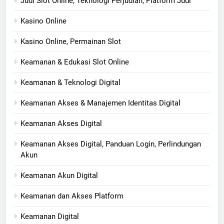
Judi Slot Online, Teknologi Perjudian, Platform Judi
Kasino Online
Kasino Online, Permainan Slot
Keamanan & Edukasi Slot Online
Keamanan & Teknologi Digital
Keamanan Akses & Manajemen Identitas Digital
Keamanan Akses Digital
Keamanan Akses Digital, Panduan Login, Perlindungan
Akun
Keamanan Akun Digital
Keamanan dan Akses Platform
Keamanan Digital