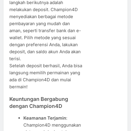
langkah berikutnya adalah
melakukan deposit. Champion4D
menyediakan berbagai metode
pembayaran yang mudah dan
aman, seperti transfer bank dan e-
wallet. Pilih metode yang sesuai
dengan preferensi Anda, lakukan
deposit, dan saldo akun Anda akan
terisi.
Setelah deposit berhasil, Anda bisa
langsung memilih permainan yang
ada di Champion4D dan mulai
bermain!
Keuntungan Bergabung
dengan Champion4D
Keamanan Terjamin
:
Champion4D menggunakan