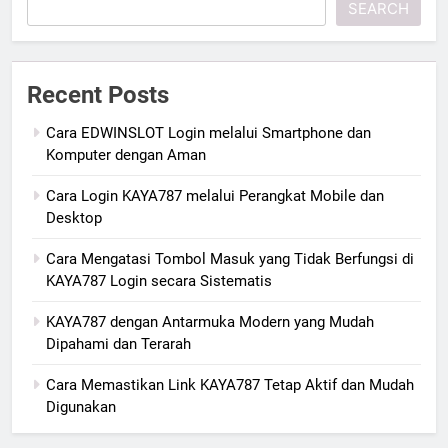
SEARCH
Recent Posts
Cara EDWINSLOT Login melalui Smartphone dan
Komputer dengan Aman
Cara Login KAYA787 melalui Perangkat Mobile dan
Desktop
Cara Mengatasi Tombol Masuk yang Tidak Berfungsi di
KAYA787 Login secara Sistematis
KAYA787 dengan Antarmuka Modern yang Mudah
Dipahami dan Terarah
Cara Memastikan Link KAYA787 Tetap Aktif dan Mudah
Digunakan