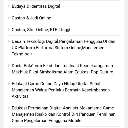
Budaya & Identitas Digital
Casino & Judi Online
Casino, Slot Online, RTP Tinggi
Desain Teknologi Digital,Pengalaman Pengguna,UI dan
UX Platform,Performa Sistem Online,Manajemen
Teknologi+
Dunia Pokémon Fiksi dan Imajinasi Keanekaragaman
Makhluk Fiksi Simbolisme Alam Edukasi Pop Culture
Edukasi Game Online Gaya Hidup Digital Sehat
Manajemen Waktu Perilaku Bermain Keseimbangan
Aktivitas
Edukasi Permainan Digital Analisis Mekanisme Game
Manajemen Risiko dan Kontrol Diri Panduan Pemilihan
Game Pengalaman Pengguna Mobile