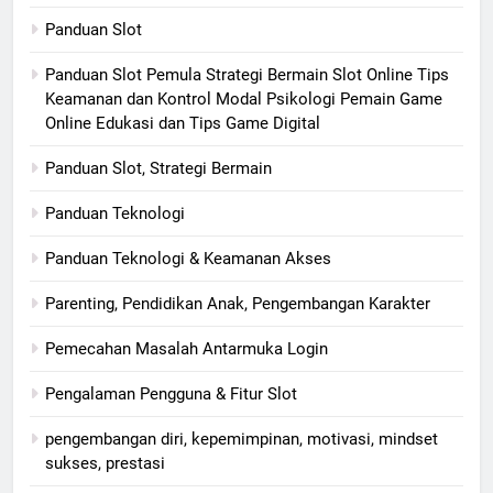
Panduan Slot
Panduan Slot Pemula Strategi Bermain Slot Online Tips
Keamanan dan Kontrol Modal Psikologi Pemain Game
Online Edukasi dan Tips Game Digital
Panduan Slot, Strategi Bermain
Panduan Teknologi
Panduan Teknologi & Keamanan Akses
Parenting, Pendidikan Anak, Pengembangan Karakter
Pemecahan Masalah Antarmuka Login
Pengalaman Pengguna & Fitur Slot
pengembangan diri, kepemimpinan, motivasi, mindset
sukses, prestasi