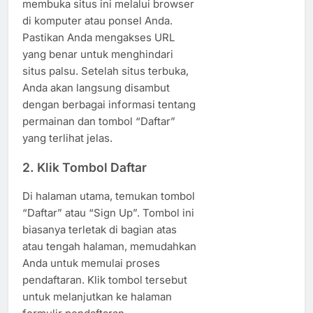
membuka situs ini melalui browser
di komputer atau ponsel Anda.
Pastikan Anda mengakses URL
yang benar untuk menghindari
situs palsu. Setelah situs terbuka,
Anda akan langsung disambut
dengan berbagai informasi tentang
permainan dan tombol “Daftar”
yang terlihat jelas.
2.
Klik Tombol Daftar
Di halaman utama, temukan tombol
“Daftar” atau “Sign Up”. Tombol ini
biasanya terletak di bagian atas
atau tengah halaman, memudahkan
Anda untuk memulai proses
pendaftaran. Klik tombol tersebut
untuk melanjutkan ke halaman