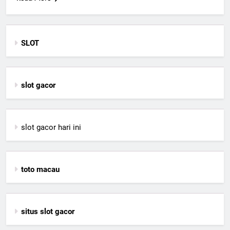
SLOT
slot gacor
slot gacor hari ini
toto macau
situs slot gacor