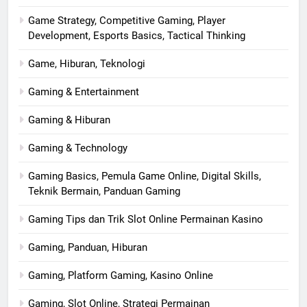
Game Strategy, Competitive Gaming, Player
Development, Esports Basics, Tactical Thinking
Game, Hiburan, Teknologi
Gaming & Entertainment
Gaming & Hiburan
Gaming & Technology
Gaming Basics, Pemula Game Online, Digital Skills,
Teknik Bermain, Panduan Gaming
Gaming Tips dan Trik Slot Online Permainan Kasino
Gaming, Panduan, Hiburan
Gaming, Platform Gaming, Kasino Online
Gaming, Slot Online, Strategi Permainan