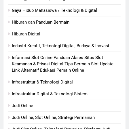
Gaya Hidup Mahasiswa / Teknologi & Digital
Hiburan dan Panduan Bermain
Hiburan Digital
Industri Kreatif, Teknologi Digital, Budaya & Inovasi
Informasi Slot Online Panduan Akses Situs Slot
Keamanan & Privasi Digital Tips Bermain Slot Update
Link Alternatif Edukasi Pemain Online
Infrastruktur & Teknologi Digital
Infrastruktur Digital & Teknologi Sistem
Judi Online
Judi Online, Slot Online, Strategi Permainan