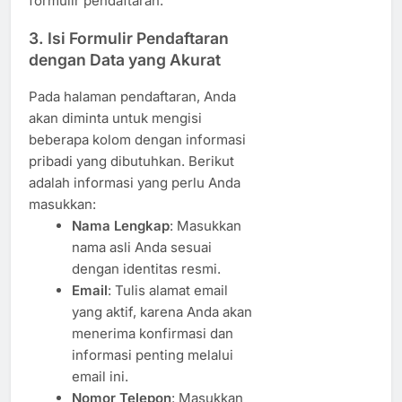
formulir pendaftaran.
3.
Isi Formulir Pendaftaran
dengan Data yang Akurat
Pada halaman pendaftaran, Anda
akan diminta untuk mengisi
beberapa kolom dengan informasi
pribadi yang dibutuhkan. Berikut
adalah informasi yang perlu Anda
masukkan:
Nama Lengkap
: Masukkan
nama asli Anda sesuai
dengan identitas resmi.
Email
: Tulis alamat email
yang aktif, karena Anda akan
menerima konfirmasi dan
informasi penting melalui
email ini.
Nomor Telepon
: Masukkan