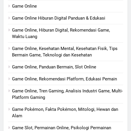
Game Online
Game Online Hiburan Digital Panduan & Edukasi
Game Online, Hiburan Digital, Rekomendasi Game,
Waktu Luang
Game Online, Kesehatan Mental, Kesehatan Fisik, Tips
Bermain Game, Teknologi dan Kesehatan
Game Online, Panduan Bermain, Slot Online
Game Online, Rekomendasi Platform, Edukasi Pemain
Game Online, Tren Gaming, Analisis Industri Game, Multi-
Platform Gaming
Game Pokémon, Fakta Pokémon, Mitologi, Hewan dan
Alam
Game Slot, Permainan Online, Psikologi Permainan