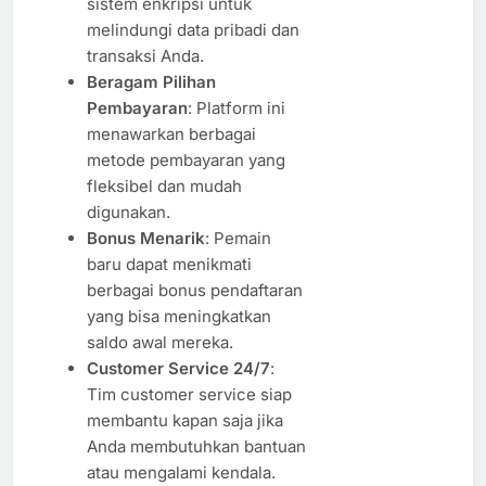
sistem enkripsi untuk
melindungi data pribadi dan
transaksi Anda.
Beragam Pilihan
Pembayaran
: Platform ini
menawarkan berbagai
metode pembayaran yang
fleksibel dan mudah
digunakan.
Bonus Menarik
: Pemain
baru dapat menikmati
berbagai bonus pendaftaran
yang bisa meningkatkan
saldo awal mereka.
Customer Service 24/7
:
Tim customer service siap
membantu kapan saja jika
Anda membutuhkan bantuan
atau mengalami kendala.