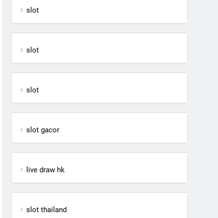
slot
slot
slot
slot gacor
live draw hk
slot thailand