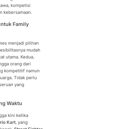
tawa, kompetisi
an kebersamaan.
ntuk Family
mes menjadi pilihan
esibilitasnya mudah
at utama. Kedua,
ngga orang dari
ang kompetitif namun
uarga. Tidak perlu
seruan yang
ang Waktu
ga kini ketika
rio Kart
, yang