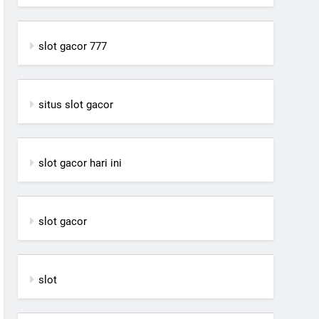
slot gacor 777
situs slot gacor
slot gacor hari ini
slot gacor
slot