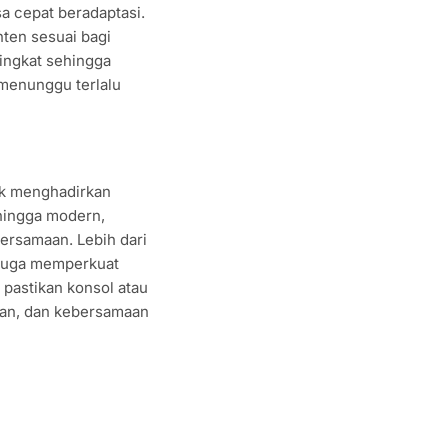
a cepat beradaptasi.
nten sesuai bagi
singkat sehingga
 menunggu terlalu
tuk menghadirkan
 hingga modern,
rsamaan. Lebih dari
 juga memperkuat
, pastikan konsol atau
uan, dan kebersamaan