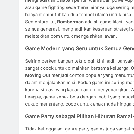
menghadirkan balapan penuh warna dan power-up
atau game fighting sederhana lainnya juga sering m
hanya membutuhkan dua tombol utama untuk bisa i
Sementara itu,
Bomberman
adalah game klasik ya
semua generasi, menghadirkan keseruan strategi 
meletakkan bom untuk mengalahkan lawan.
Game Modern yang Seru untuk Semua Gen
Seiring perkembangan teknologi, kini hadir banya
sangat cocok untuk dimainkan bersama keluarga.
O
Moving Out
menjadi contoh populer yang menuntut
dalam menjalankan misi. Kedua game ini sering me
karena situasi yang kacau namun menyenangkan. 
League
, game sepak bola dengan mobil yang mud
cukup menantang, cocok untuk anak muda hingga 
Game Party sebagai Pilihan Hiburan Ramai
Tidak ketinggalan, genre party games juga sangat 