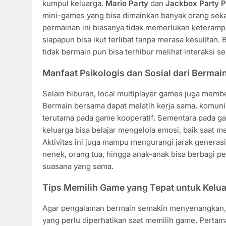
kumpul keluarga.
Mario Party
dan
Jackbox Party 
mini-games yang bisa dimainkan banyak orang seka
permainan ini biasanya tidak memerlukan keteramp
siapapun bisa ikut terlibat tanpa merasa kesulitan
tidak bermain pun bisa terhibur melihat interaksi s
Manfaat Psikologis dan Sosial dari Berma
Selain hiburan, local multiplayer games juga membe
Bermain bersama dapat melatih kerja sama, komuni
terutama pada game kooperatif. Sementara pada ga
keluarga bisa belajar mengelola emosi, baik saat 
Aktivitas ini juga mampu mengurangi jarak generasi
nenek, orang tua, hingga anak-anak bisa berbagi 
suasana yang sama.
Tips Memilih Game yang Tepat untuk Kelu
Agar pengalaman bermain semakin menyenangkan, 
yang perlu diperhatikan saat memilih game. Pertam