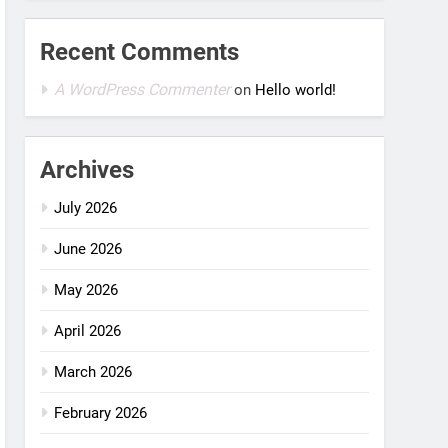
Recent Comments
A WordPress Commenter
on
Hello world!
Archives
July 2026
June 2026
May 2026
April 2026
March 2026
February 2026