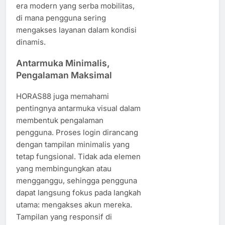
era modern yang serba mobilitas,
di mana pengguna sering
mengakses layanan dalam kondisi
dinamis.
Antarmuka Minimalis,
Pengalaman Maksimal
HORAS88 juga memahami
pentingnya antarmuka visual dalam
membentuk pengalaman
pengguna. Proses login dirancang
dengan tampilan minimalis yang
tetap fungsional. Tidak ada elemen
yang membingungkan atau
mengganggu, sehingga pengguna
dapat langsung fokus pada langkah
utama: mengakses akun mereka.
Tampilan yang responsif di