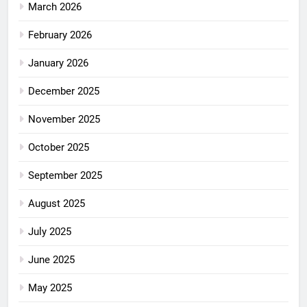
March 2026
February 2026
January 2026
December 2025
November 2025
October 2025
September 2025
August 2025
July 2025
June 2025
May 2025