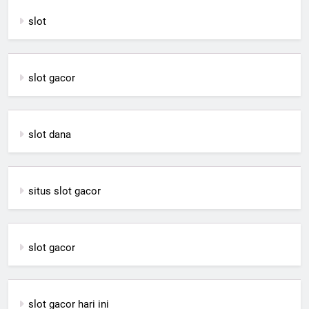
slot
slot gacor
slot dana
situs slot gacor
slot gacor
slot gacor hari ini