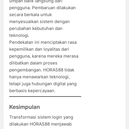
umpan balik langsung dari
pengguna. Pembaruan dilakukan
secara berkala untuk
menyesuaikan sistem dengan
perubahan kebutuhan dan
teknologi.
Pendekatan ini menciptakan rasa
kepemilikan dan loyalitas dari
pengguna, karena mereka merasa
dilibatkan dalam proses
pengembangan. HORAS88 tidak
hanya menawarkan teknologi,
tetapi juga hubungan digital yang
berbasis kepercayaan.
Kesimpulan
Transformasi sistem login yang
dilakukan HORAS88 menjawab