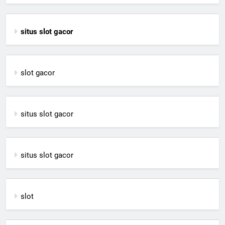
situs slot gacor
slot gacor
situs slot gacor
situs slot gacor
slot