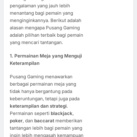
pengalaman yang jauh lebih
menantang bagi pemain yang
menginginkannya. Berikut adalah
alasan mengapa Pusang Gaming
adalah pilihan terbaik bagi pemain
yang mencari tantangan.
1.
Permainan Meja yang Menguji
Keterampilan
Pusang Gaming menawarkan
berbagai permainan meja yang
tidak hanya bergantung pada
keberuntungan, tetapi juga pada
keterampilan dan strategi
.
Permainan seperti
blackjack
,
poker
, dan
baccarat
memberikan
tantangan lebih bagi pemain yang
ingin lebih mengasah kemampuan