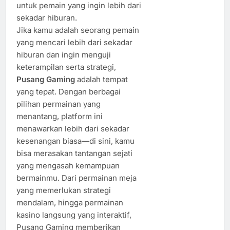
untuk pemain yang ingin lebih dari
sekadar hiburan.
Jika kamu adalah seorang pemain
yang mencari lebih dari sekadar
hiburan dan ingin menguji
keterampilan serta strategi,
Pusang Gaming
adalah tempat
yang tepat. Dengan berbagai
pilihan permainan yang
menantang, platform ini
menawarkan lebih dari sekadar
kesenangan biasa—di sini, kamu
bisa merasakan tantangan sejati
yang mengasah kemampuan
bermainmu. Dari permainan meja
yang memerlukan strategi
mendalam, hingga permainan
kasino langsung yang interaktif,
Pusang Gaming memberikan