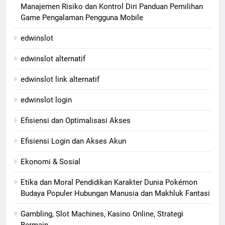
Manajemen Risiko dan Kontrol Diri Panduan Pemilihan
Game Pengalaman Pengguna Mobile
edwinslot
edwinslot alternatif
edwinslot link alternatif
edwinslot login
Efisiensi dan Optimalisasi Akses
Efisiensi Login dan Akses Akun
Ekonomi & Sosial
Etika dan Moral Pendidikan Karakter Dunia Pokémon
Budaya Populer Hubungan Manusia dan Makhluk Fantasi
Gambling, Slot Machines, Kasino Online, Strategi
Bermain