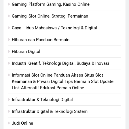
Gaming, Platform Gaming, Kasino Online
Gaming, Slot Online, Strategi Permainan
Gaya Hidup Mahasiswa / Teknologi & Digital
Hiburan dan Panduan Bermain
Hiburan Digital
Industri Kreatif, Teknologi Digital, Budaya & Inovasi
Informasi Slot Online Panduan Akses Situs Slot
Keamanan & Privasi Digital Tips Bermain Slot Update
Link Alternatif Edukasi Pemain Online
Infrastruktur & Teknologi Digital
Infrastruktur Digital & Teknologi Sistem
Judi Online