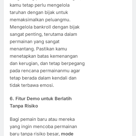
kamu tetap perlu mengelola
taruhan dengan bijak untuk
memaksimalkan peluangmu.
Mengelola bankroll dengan bijak
sangat penting, terutama dalam
permainan yang sangat
menantang. Pastikan kamu
menetapkan batas kemenangan
dan kerugian, dan tetap berpegang
pada rencana permainanmu agar
tetap berada dalam kendali dan
tidak terbawa emosi.
6.
Fitur Demo untuk Berlatih
Tanpa Risiko
Bagi pemain baru atau mereka
yang ingin mencoba permainan
baru tanpa risiko besar,
mode