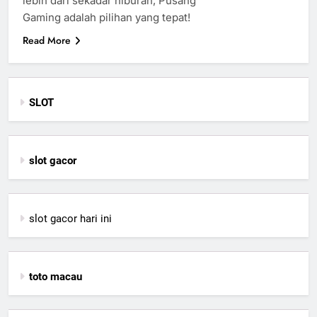
lebih dari sekadar hiburan, Pusang
Gaming adalah pilihan yang tepat!
Read More
SLOT
slot gacor
slot gacor hari ini
toto macau