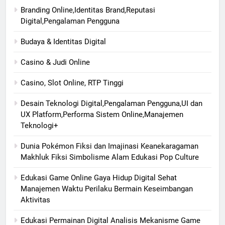
Branding Online,Identitas Brand,Reputasi
Digital,Pengalaman Pengguna
Budaya & Identitas Digital
Casino & Judi Online
Casino, Slot Online, RTP Tinggi
Desain Teknologi Digital,Pengalaman Pengguna,UI dan
UX Platform,Performa Sistem Online,Manajemen
Teknologi+
Dunia Pokémon Fiksi dan Imajinasi Keanekaragaman
Makhluk Fiksi Simbolisme Alam Edukasi Pop Culture
Edukasi Game Online Gaya Hidup Digital Sehat
Manajemen Waktu Perilaku Bermain Keseimbangan
Aktivitas
Edukasi Permainan Digital Analisis Mekanisme Game