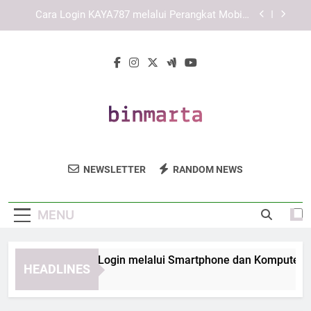
Skip
Cara Mengatasi Tombol Masuk yang Tidak
to
Berfungsi di KAYA787 Login secara Sistematis
content
KAYA787 dengan Antarmuka Modern yang Mudah
Dipahami dan Terarah
Cara EDWINSLOT Login melalui Smartphone dan
Komputer dengan Aman
Cara Login KAYA787 melalui Perangkat Mobile
dan Desktop
Cara Mengatasi Tombol Masuk yang Tidak
Berfungsi di KAYA787 Login secara Sistematis
Bin Marta
Dapatkan Layanan Penyimpanan Dan
KAYA787 dengan Antarmuka Modern yang Mudah
NEWSLETTER
RANDOM NEWS
Dipahami dan Terarah
Solusi Logistik Terbaik Dari Bin Marta.
Penyimpanan Yang Aman Dan Terpercaya.
MENU
ra EDWINSLOT Login melalui Smartphone dan Komputer den
HEADLINES
Weeks Ago