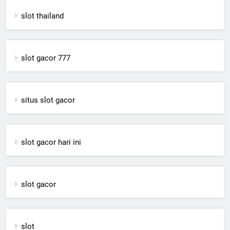
slot thailand
slot gacor 777
situs slot gacor
slot gacor hari ini
slot gacor
slot