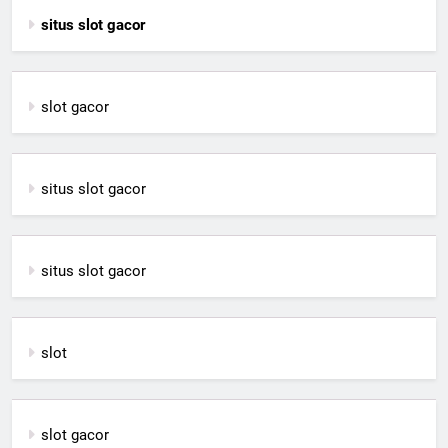
situs slot gacor
slot gacor
situs slot gacor
situs slot gacor
slot
slot gacor