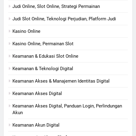
Judi Online, Slot Online, Strategi Permainan
Judi Slot Online, Teknologi Perjudian, Platform Judi
Kasino Online
Kasino Online, Permainan Slot
Keamanan & Edukasi Slot Online
Keamanan & Teknologi Digital
Keamanan Akses & Manajemen Identitas Digital
Keamanan Akses Digital
Keamanan Akses Digital, Panduan Login, Perlindungan
Akun
Keamanan Akun Digital