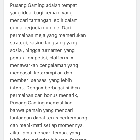
Pusang Gaming adalah tempat
yang ideal bagi pemain yang
mencari tantangan lebih dalam
dunia perjudian online. Dari
permainan meja yang memerlukan
strategi, kasino langsung yang
sosial, hingga turnamen yang
penuh kompetisi, platform ini
menawarkan pengalaman yang
mengasah keterampilan dan
memberi sensasi yang lebih
intens. Dengan berbagai pilihan
permainan dan bonus menarik,
Pusang Gaming memastikan
bahwa pemain yang mencari
tantangan dapat terus berkembang
dan menikmati setiap momennya.
Jika kamu mencari tempat yang