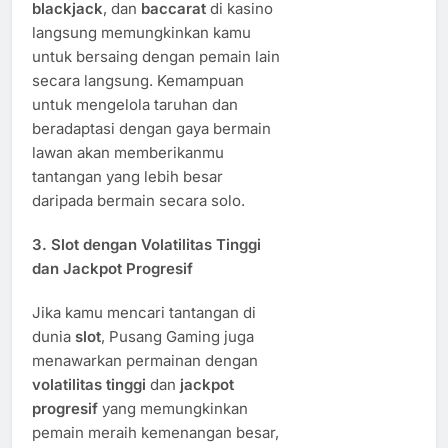
blackjack
, dan
baccarat
di kasino
langsung memungkinkan kamu
untuk bersaing dengan pemain lain
secara langsung. Kemampuan
untuk mengelola taruhan dan
beradaptasi dengan gaya bermain
lawan akan memberikanmu
tantangan yang lebih besar
daripada bermain secara solo.
3.
Slot dengan Volatilitas Tinggi
dan Jackpot Progresif
Jika kamu mencari tantangan di
dunia
slot
, Pusang Gaming juga
menawarkan permainan dengan
volatilitas tinggi
dan
jackpot
progresif
yang memungkinkan
pemain meraih kemenangan besar,