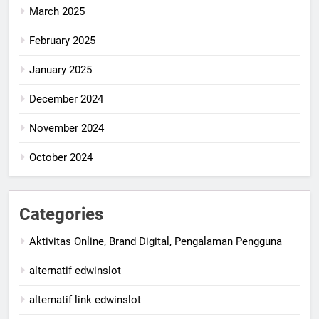
March 2025
February 2025
January 2025
December 2024
November 2024
October 2024
Categories
Aktivitas Online, Brand Digital, Pengalaman Pengguna
alternatif edwinslot
alternatif link edwinslot