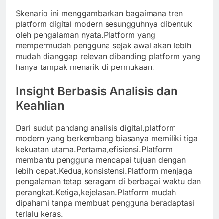
Skenario ini menggambarkan bagaimana tren
platform digital modern sesungguhnya dibentuk
oleh pengalaman nyata.Platform yang
mempermudah pengguna sejak awal akan lebih
mudah dianggap relevan dibanding platform yang
hanya tampak menarik di permukaan.
Insight Berbasis Analisis dan
Keahlian
Dari sudut pandang analisis digital,platform
modern yang berkembang biasanya memiliki tiga
kekuatan utama.Pertama,efisiensi.Platform
membantu pengguna mencapai tujuan dengan
lebih cepat.Kedua,konsistensi.Platform menjaga
pengalaman tetap seragam di berbagai waktu dan
perangkat.Ketiga,kejelasan.Platform mudah
dipahami tanpa membuat pengguna beradaptasi
terlalu keras.