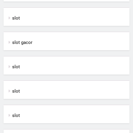
slot
slot gacor
slot
slot
slot