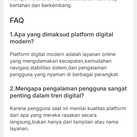
bertahan dan berkembang.
FAQ
1.Apa yang dimaksud platform digital
modern?
Platform digital modern adalah layanan online
yang mengutamakan kecepatan,kemudahan
navigasi,stabilitas sistem,dan pengalaman
pengguna yang nyaman di berbagai perangkat.
2.Mengapa pengalaman pengguna sangat
penting dalam tren digital?
Karena pengguna saat ini menilai kualitas platform
dari apa yang mereka rasakan secara
langsung,bukan hanya dari tampilan atau nama
layanan.