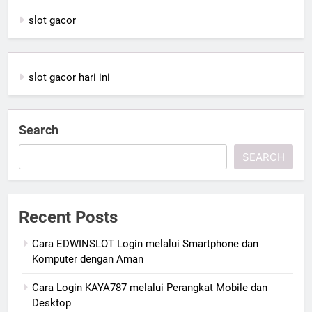
slot gacor
slot gacor hari ini
Search
SEARCH
Recent Posts
Cara EDWINSLOT Login melalui Smartphone dan
Komputer dengan Aman
Cara Login KAYA787 melalui Perangkat Mobile dan
Desktop