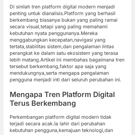
Di sinilah tren platform digital modern menjadi
penting untuk dianalisis.Platform yang berhasil
berkembang biasanya bukan yang paling ramai
secara visual,tetapi yang paling memahami
kebutuhan nyata penggunanya.Mereka
menggabungkan kecepatan,navigasi yang
tertata,stabilitas sistem,dan pengalaman lintas
perangkat ke dalam satu ekosistem yang terasa
lebih matang.Artikel ini membahas bagaimana tren
tersebut berkembang,faktor apa saja yang
mendukungnya,serta mengapa pengalaman
pengguna menjadi inti dari seluruh perubahan ini.
Mengapa Tren Platform Digital
Terus Berkembang
Perkembangan platform digital modern tidak
terjadi secara acak.Ia lahir dari perubahan
kebutuhan pengguna,kemajuan teknologi,dan