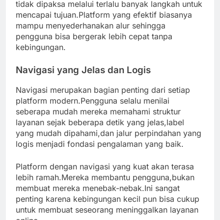
tidak dipaksa melalui terlalu banyak langkah untuk
mencapai tujuan.Platform yang efektif biasanya
mampu menyederhanakan alur sehingga
pengguna bisa bergerak lebih cepat tanpa
kebingungan.
Navigasi yang Jelas dan Logis
Navigasi merupakan bagian penting dari setiap
platform modern.Pengguna selalu menilai
seberapa mudah mereka memahami struktur
layanan sejak beberapa detik yang jelas,label
yang mudah dipahami,dan jalur perpindahan yang
logis menjadi fondasi pengalaman yang baik.
Platform dengan navigasi yang kuat akan terasa
lebih ramah.Mereka membantu pengguna,bukan
membuat mereka menebak-nebak.Ini sangat
penting karena kebingungan kecil pun bisa cukup
untuk membuat seseorang meninggalkan layanan