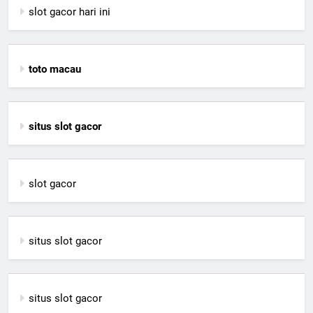
slot gacor hari ini
toto macau
situs slot gacor
slot gacor
situs slot gacor
situs slot gacor