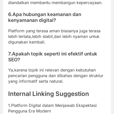
diandalkan membantu membangun kepercayaan.
6.Apa hubungan keamanan dan
kenyamanan digital?
Platform yang terasa aman biasanya juga terasa
lebih tertata,lebih stabil,dan lebih nyaman untuk
digunakan kembali.
7.Apakah topik seperti ini efektif untuk
SEO?
Ya,karena topik ini relevan dengan kebutuhan
pencarian pengguna dan dibahas dengan struktur
yang informatif serta natural.
Internal Linking Suggestion
1.Platform Digital dalam Menjawab Ekspektasi
Pengguna Era Modern