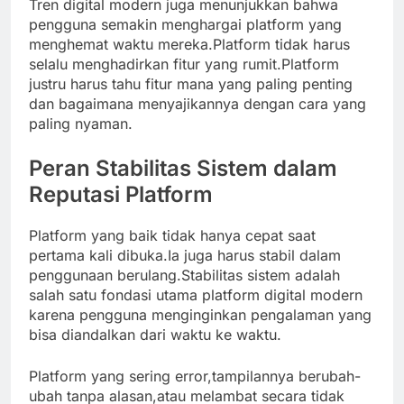
Tren digital modern juga menunjukkan bahwa
pengguna semakin menghargai platform yang
menghemat waktu mereka.Platform tidak harus
selalu menghadirkan fitur yang rumit.Platform
justru harus tahu fitur mana yang paling penting
dan bagaimana menyajikannya dengan cara yang
paling nyaman.
Peran Stabilitas Sistem dalam
Reputasi Platform
Platform yang baik tidak hanya cepat saat
pertama kali dibuka.Ia juga harus stabil dalam
penggunaan berulang.Stabilitas sistem adalah
salah satu fondasi utama platform digital modern
karena pengguna menginginkan pengalaman yang
bisa diandalkan dari waktu ke waktu.
Platform yang sering error,tampilannya berubah-
ubah tanpa alasan,atau melambat secara tidak