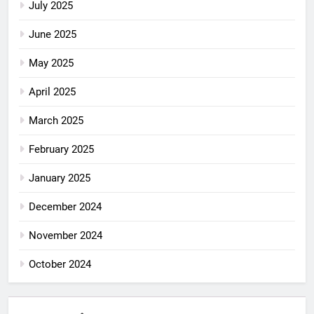
July 2025
June 2025
May 2025
April 2025
March 2025
February 2025
January 2025
December 2024
November 2024
October 2024